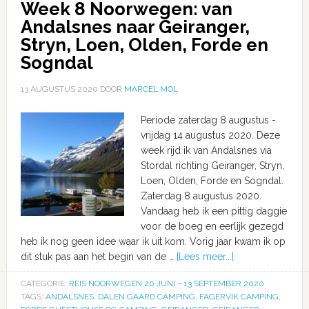
Week 8 Noorwegen: van
Andalsnes naar Geiranger,
Stryn, Loen, Olden, Forde en
Sogndal
13 AUGUSTUS 2020
DOOR
MARCEL MOL
Periode zaterdag 8 augustus -
vrijdag 14 augustus 2020. Deze
week rijd ik van Andalsnes via
Stordal richting Geiranger, Stryn,
Loen, Olden, Forde en Sogndal.
Zaterdag 8 augustus 2020.
Vandaag heb ik een pittig daggie
voor de boeg en eerlijk gezegd
heb ik nog geen idee waar ik uit kom. Vorig jaar kwam ik op
dit stuk pas aan het begin van de …
[Lees meer...]
CATEGORIE:
REIS NOORWEGEN 20 JUNI – 13 SEPTEMBER 2020
TAGS:
ANDALSNES
,
DALEN GAARD CAMPING
,
FAGERVIK CAMPING
,