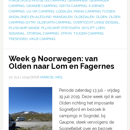
FORDE GUESTHOUSE OG CAMPING
,
GEIRANGER
,
GEIRANGER
CAMPING
,
GRANDE CAMPING
,
GRYTA CAMPING
,
KJORNES
CAMPING
,
LO-VIK CAMPING
,
LODALEN
,
MANA CAMPING TUSSEN
ANDALSNES EN ALESUND
,
MANDALEN
,
OLDEDALEN
,
OLDEN
,
OLDEN
CAMPING GYTRI
,
OLDEVATN CAMPING
,
OVERTOCHT LINGE EIDSDAL
,
PLUSCAMP SANDE
,
PLUSCAMP STRYSVATN
,
SKYLIFT LOEN
,
SOGNDAL
,
STORDAL CAMPING
,
STRYN
,
TJUGEN CAMPING
,
TRESFJORD
,
VINJE CAMPING
Week 9 Noorwegen: van
Olden naar Lom en Fagernes
22 JULI 2019
DOOR
MARCEL MOL
Periode zaterdag 13 juli - vrijdag
19 juli 2019. Deze week rijd ik van
Olden richting het imposante
Sognefjord en bezoek ik
campings in Sogndal, bij
Gaupne, steek vervolgens de
Sognefjellet over en bezoek