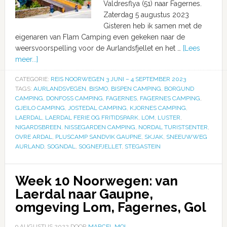
Valdresflya (51) naar Fagernes.
Zaterdag 5 augustus 2023
Gisteren heb ik samen met de
eigenaren van Flam Camping even gekeken naar de
weersvoorspelling voor de Aurlandsfjellet en het …
[Lees
meer...]
CATEGORIE:
REIS NOORWEGEN 3 JUNI – 4 SEPTEMBER 2023
TAGS:
AURLANDSVEGEN
,
BISMO
,
BISPEN CAMPING
,
BORGUND
CAMPING
,
DONFOSS CAMPING
,
FAGERNES
,
FAGERNES CAMPING
,
GJEILO CAMPING
,
JOSTEDAL CAMPING
,
KJORNES CAMPING
,
LAERDAL
,
LAERDAL FERIE OG FRITIDSPARK
,
LOM
,
LUSTER
,
NIGARDSBREEN
,
NISSEGARDEN CAMPING
,
NORDAL TURISTSENTER
,
OVRE ARDAL
,
PLUSCAMP SANDVIK GAUPNE
,
SKJAK
,
SNEEUWWEG
AURLAND
,
SOGNDAL
,
SOGNEFJELLET
,
STEGASTEIN
Week 10 Noorwegen: van
Laerdal naar Gaupne,
omgeving Lom, Fagernes, Gol
9 AUGUSTUS 2022
DOOR
MARCEL MOL