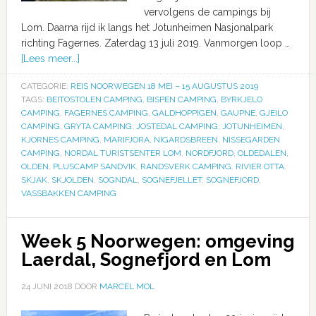
vervolgens de campings bij
Lom. Daarna rijd ik langs het Jotunheimen Nasjonalpark
richting Fagernes. Zaterdag 13 juli 2019. Vanmorgen loop …
[Lees meer...]
CATEGORIE:
REIS NOORWEGEN 18 MEI – 15 AUGUSTUS 2019
TAGS:
BEITOSTOLEN CAMPING
,
BISPEN CAMPING
,
BYRKJELO
CAMPING
,
FAGERNES CAMPING
,
GALDHOPPIGEN
,
GAUPNE
,
GJEILO
CAMPING
,
GRYTA CAMPING
,
JOSTEDAL CAMPING
,
JOTUNHEIMEN
,
KJORNES CAMPING
,
MARIFJORA
,
NIGARDSBREEN
,
NISSEGARDEN
CAMPING
,
NORDAL TURISTSENTER LOM
,
NORDFJORD
,
OLDEDALEN
,
OLDEN
,
PLUSCAMP SANDVIK
,
RANDSVERK CAMPING
,
RIVIER OTTA
,
SKJAK
,
SKJOLDEN
,
SOGNDAL
,
SOGNEFJELLET
,
SOGNEFJORD
,
VASSBAKKEN CAMPING
Week 5 Noorwegen: omgeving
Laerdal, Sognefjord en Lom
24 JUNI 2018
DOOR
MARCEL MOL