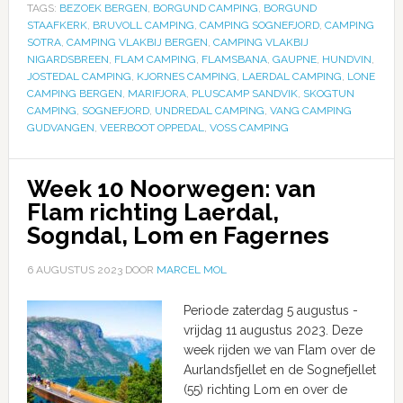
TAGS:
BEZOEK BERGEN
,
BORGUND CAMPING
,
BORGUND
STAAFKERK
,
BRUVOLL CAMPING
,
CAMPING SOGNEFJORD
,
CAMPING
SOTRA
,
CAMPING VLAKBIJ BERGEN
,
CAMPING VLAKBIJ
NIGARDSBREEN
,
FLAM CAMPING
,
FLAMSBANA
,
GAUPNE
,
HUNDVIN
,
JOSTEDAL CAMPING
,
KJORNES CAMPING
,
LAERDAL CAMPING
,
LONE
CAMPING BERGEN
,
MARIFJORA
,
PLUSCAMP SANDVIK
,
SKOGTUN
CAMPING
,
SOGNEFJORD
,
UNDREDAL CAMPING
,
VANG CAMPING
GUDVANGEN
,
VEERBOOT OPPEDAL
,
VOSS CAMPING
Week 10 Noorwegen: van
Flam richting Laerdal,
Sogndal, Lom en Fagernes
6 AUGUSTUS 2023
DOOR
MARCEL MOL
Periode zaterdag 5 augustus -
vrijdag 11 augustus 2023. Deze
week rijden we van Flam over de
Aurlandsfjellet en de Sognefjellet
(55) richting Lom en over de