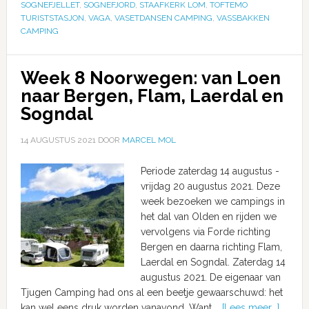
SOGNEFJELLET
,
SOGNEFJORD
,
STAAFKERK LOM
,
TOFTEMO
TURISTSTASJON
,
VAGA
,
VASETDANSEN CAMPING
,
VASSBAKKEN
CAMPING
Week 8 Noorwegen: van Loen
naar Bergen, Flam, Laerdal en
Sogndal
14 AUGUSTUS 2021
DOOR
MARCEL MOL
Periode zaterdag 14 augustus -
vrijdag 20 augustus 2021. Deze
week bezoeken we campings in
het dal van Olden en rijden we
vervolgens via Forde richting
Bergen en daarna richting Flam,
Laerdal en Sogndal. Zaterdag 14
augustus 2021. De eigenaar van
Tjugen Camping had ons al een beetje gewaarschuwd: het
kan wel eens druk worden vanavond. Want …
[Lees meer...]