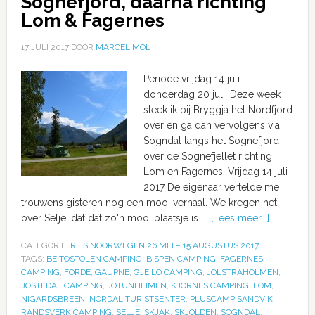
Sognefjord, daarna richting
Lom & Fagernes
17 JULI 2017
DOOR
MARCEL MOL
Periode vrijdag 14 juli -
donderdag 20 juli. Deze week
steek ik bij Bryggja het Nordfjord
over en ga dan vervolgens via
Sogndal langs het Sognefjord
over de Sognefjellet richting
Lom en Fagernes. Vrijdag 14 juli
2017 De eigenaar vertelde me
trouwens gisteren nog een mooi verhaal. We kregen het
over Selje, dat dat zo'n mooi plaatsje is. …
[Lees meer...]
CATEGORIE:
REIS NOORWEGEN 26 MEI – 15 AUGUSTUS 2017
TAGS:
BEITOSTOLEN CAMPING
,
BISPEN CAMPING
,
FAGERNES
CAMPING
,
FORDE
,
GAUPNE
,
GJEILO CAMPING
,
JOLSTRAHOLMEN
,
JOSTEDAL CAMPING
,
JOTUNHEIMEN
,
KJORNES CAMPING
,
LOM
,
NIGARDSBREEN
,
NORDAL TURISTSENTER
,
PLUSCAMP SANDVIK
,
RANDSVERK CAMPING
,
SELJE
,
SKJAK
,
SKJOLDEN
,
SOGNDAL
,