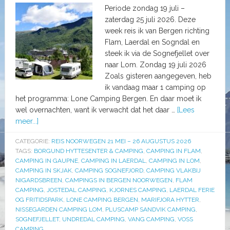
Periode zondag 19 juli –
zaterdag 25 juli 2026. Deze
week reis ik van Bergen richting
Flam, Laerdal en Sogndal en
steek ik via de Sognefjellet over
naar Lom. Zondag 19 juli 2026
Zoals gisteren aangegeven, heb
ik vandaag maar 1 camping op
het programma: Lone Camping Bergen. En daar moet ik
wel overnachten, want ik verwacht dat het daar …
[Lees
meer...]
CATEGORIE:
REIS NOORWEGEN 21 MEI – 26 AUGUSTUS 2026
TAGS:
BORGUND HYTTESENTER & CAMPING
,
CAMPING IN FLAM
,
CAMPING IN GAUPNE
,
CAMPING IN LAERDAL
,
CAMPING IN LOM
,
CAMPING IN SKJAK
,
CAMPING SOGNEFJORD
,
CAMPING VLAKBIJ
NIGARDSBREEN
,
CAMPINGS IN BERGEN NOORWEGEN
,
FLAM
CAMPING
,
JOSTEDAL CAMPING
,
KJORNES CAMPING
,
LAERDAL FERIE
OG FRITIDSPARK
,
LONE CAMPING BERGEN
,
MARIFJORA HYTTER
,
NISSEGARDEN CAMPING LOM
,
PLUSCAMP SANDVIK CAMPING
,
SOGNEFJELLET
,
UNDREDAL CAMPING
,
VANG CAMPING
,
VOSS
CAMPING