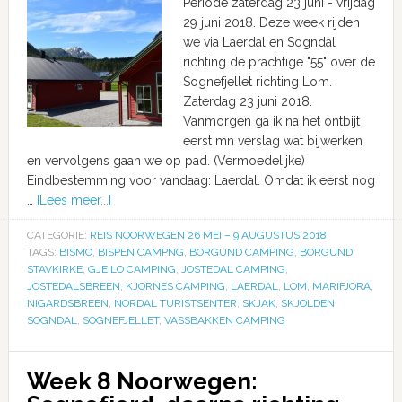
Periode zaterdag 23 juni - vrijdag
29 juni 2018. Deze week rijden
we via Laerdal en Sogndal
richting de prachtige "55" over de
Sognefjellet richting Lom.
Zaterdag 23 juni 2018.
Vanmorgen ga ik na het ontbijt
eerst mn verslag wat bijwerken
en vervolgens gaan we op pad. (Vermoedelijke)
Eindbestemming voor vandaag: Laerdal. Omdat ik eerst nog
…
[Lees meer...]
CATEGORIE:
REIS NOORWEGEN 26 MEI – 9 AUGUSTUS 2018
TAGS:
BISMO
,
BISPEN CAMPNG
,
BORGUND CAMPING
,
BORGUND
STAVKIRKE
,
GJEILO CAMPING
,
JOSTEDAL CAMPING
,
JOSTEDALSBREEN
,
KJORNES CAMPING
,
LAERDAL
,
LOM
,
MARIFJORA
,
NIGARDSBREEN
,
NORDAL TURISTSENTER
,
SKJAK
,
SKJOLDEN
,
SOGNDAL
,
SOGNEFJELLET
,
VASSBAKKEN CAMPING
Week 8 Noorwegen: