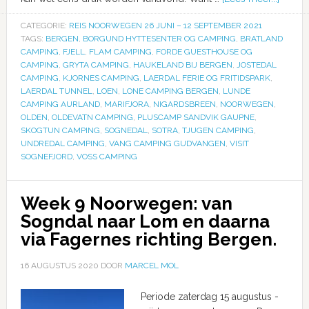
CATEGORIE:
REIS NOORWEGEN 26 JUNI – 12 SEPTEMBER 2021
TAGS:
BERGEN
,
BORGUND HYTTESENTER OG CAMPING
,
BRATLAND
CAMPING
,
FJELL
,
FLAM CAMPING
,
FORDE GUESTHOUSE OG
CAMPING
,
GRYTA CAMPING
,
HAUKELAND BIJ BERGEN
,
JOSTEDAL
CAMPING
,
KJORNES CAMPING
,
LAERDAL FERIE OG FRITIDSPARK
,
LAERDAL TUNNEL
,
LOEN
,
LONE CAMPING BERGEN
,
LUNDE
CAMPING AURLAND
,
MARIFJORA
,
NIGARDSBREEN
,
NOORWEGEN
,
OLDEN
,
OLDEVATN CAMPING
,
PLUSCAMP SANDVIK GAUPNE
,
SKOGTUN CAMPING
,
SOGNEDAL
,
SOTRA
,
TJUGEN CAMPING
,
UNDREDAL CAMPING
,
VANG CAMPING GUDVANGEN
,
VISIT
SOGNEFJORD
,
VOSS CAMPING
Week 9 Noorwegen: van
Sogndal naar Lom en daarna
via Fagernes richting Bergen.
16 AUGUSTUS 2020
DOOR
MARCEL MOL
Periode zaterdag 15 augustus -