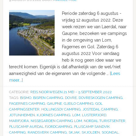
Periode zaterdag 6 augustus -
vrijdag 12 augustus 2022. Deze
week reizen we van Laerdal, naar
Gaupne, bezoeken we campings
in de omgeving van Lom,
Fagernes en Gol. Zaterdag 6
augustus 2022 Voor vandaag
heb ik nog geen idee waar we
terecht komen. Eigenlijk is dat afhankelijk van de wel/niet
aanwezigheid van de eigenaren van de volgende …
[Lees
meer...]
CATEGORIE:
REIS NOORWEGEN 21 MEI – 5 SEPTEMBER 2022
TAGS:
BISMO
,
BISPEN CAMPING
,
DOVRE
,
DOVRESKOGEN CAMPING
,
FAGERNES CAMPING
,
GAUPNE
,
GJEILO CAMPING
,
GOL
CAMPINGSENTER
,
HOLUNGSOY CAMPING
,
JOSTEDAL CAMPING
,
JOTUNHEIMEN
,
KJORNES CAMPING
,
LOM
,
LUSTERFJORD
,
MARIFJORA
,
NISSEGARDEN CAMPING LOM
,
NORDAL TURISTSENTER
,
PLUSCAMP AURDAL FJORDCAMPING
,
PLUSCAMP SANDVIK
CAMPING
,
RANDSVERK CAMPING
,
SKJAK
,
SKJOLDEN
,
SOGNDAL
,