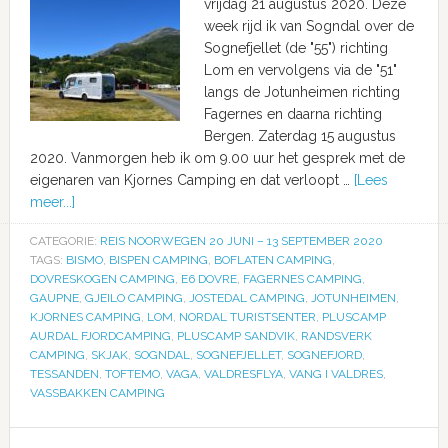
vrijdag 21 augustus 2020. Deze
week rijd ik van Sogndal over de
Sognefjellet (de "55") richting
Lom en vervolgens via de "51"
langs de Jotunheimen richting
Fagernes en daarna richting
Bergen. Zaterdag 15 augustus
2020. Vanmorgen heb ik om 9.00 uur het gesprek met de
eigenaren van Kjornes Camping en dat verloopt …
[Lees
meer...]
CATEGORIE:
REIS NOORWEGEN 20 JUNI – 13 SEPTEMBER 2020
TAGS:
BISMO
,
BISPEN CAMPING
,
BOFLATEN CAMPING
,
DOVRESKOGEN CAMPING
,
E6 DOVRE
,
FAGERNES CAMPING
,
GAUPNE
,
GJEILO CAMPING
,
JOSTEDAL CAMPING
,
JOTUNHEIMEN
,
KJORNES CAMPING
,
LOM
,
NORDAL TURISTSENTER
,
PLUSCAMP
AURDAL FJORDCAMPING
,
PLUSCAMP SANDVIK
,
RANDSVERK
CAMPING
,
SKJAK
,
SOGNDAL
,
SOGNEFJELLET
,
SOGNEFJORD
,
TESSANDEN
,
TOFTEMO
,
VAGA
,
VALDRESFLYA
,
VANG I VALDRES
,
VASSBAKKEN CAMPING