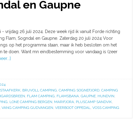
ndal en Gaupne
 - vrijdag 26 juli 2024. Deze week rijd ik vanuit Forde richting
ing Flam, Sogndal en Gaupne. Zaterdag 20 juli 2024 Voor
ings op het programma staan, maar ik heb besloten om het
aan te doen. Want mn eindbestemming voor vandaag is (zeer
er...]
024
STAAFKERK
,
BRUVOLL CAMPING
,
CAMPING SOGNEFJORD
,
CAMPING
NIGARDSBREEN
,
FLAM CAMPING
,
FLAMSBANA
,
GAUPNE
,
HUNDVIN
,
PING
,
LONE CAMPING BERGEN
,
MARIFJORA
,
PLUSCAMP SANDVIK
,
,
VANG CAMPING GUDVANGEN
,
VEERBOOT OPPEDAL
,
VOSS CAMPING