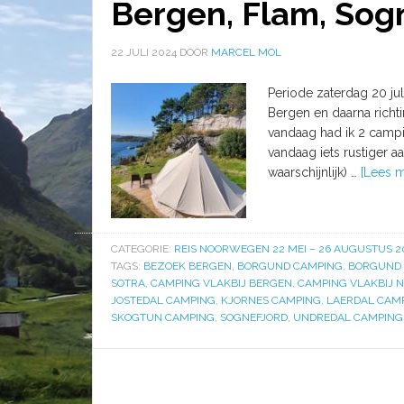
Bergen, Flam, Sog
22 JULI 2024
DOOR
MARCEL MOL
Periode zaterdag 20 juli
Bergen en daarna richt
vandaag had ik 2 camp
vandaag iets rustiger 
waarschijnlijk) …
[Lees me
CATEGORIE:
REIS NOORWEGEN 22 MEI – 26 AUGUSTUS 2
TAGS:
BEZOEK BERGEN
,
BORGUND CAMPING
,
BORGUND 
SOTRA
,
CAMPING VLAKBIJ BERGEN
,
CAMPING VLAKBIJ 
JOSTEDAL CAMPING
,
KJORNES CAMPING
,
LAERDAL CAM
SKOGTUN CAMPING
,
SOGNEFJORD
,
UNDREDAL CAMPING