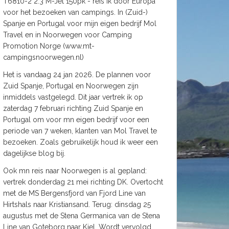
T6810-2 2.3 M-Jet 150pk - reis ik door Europa
voor het bezoeken van campings. In (Zuid-)
Spanje en Portugal voor mijn eigen bedrijf Mol
Travel en in Noorwegen voor Camping
Promotion Norge (www.mt-
campingsnoorwegen.nl)
Het is vandaag 24 jan 2026. De plannen voor
Zuid Spanje, Portugal en Noorwegen zijn
inmiddels vastgelegd. Dit jaar vertrek ik op
zaterdag 7 februari richting Zuid Spanje en
Portugal om voor mn eigen bedrijf voor een
periode van 7 weken, klanten van Mol Travel te
bezoeken. Zoals gebruikelijk houd ik weer een
dagelijkse blog bij.
Ook mn reis naar Noorwegen is al gepland:
vertrek donderdag 21 mei richting DK. Overtocht
met de MS Bergensfjord van Fjord Line van
Hirtshals naar Kristiansand. Terug: dinsdag 25
augustus met de Stena Germanica van de Stena
Line van Goteborg naar Kiel. Wordt vervolgd.