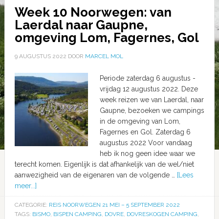
Week 10 Noorwegen: van
Laerdal naar Gaupne,
omgeving Lom, Fagernes, Gol
9 AUGUSTUS 2022
DOOR
MARCEL MOL
Periode zaterdag 6 augustus -
vrijdag 12 augustus 2022. Deze
week reizen we van Laerdal, naar
Gaupne, bezoeken we campings
in de omgeving van Lom,
Fagernes en Gol. Zaterdag 6
augustus 2022 Voor vandaag
heb ik nog geen idee waar we
terecht komen. Eigenlijk is dat afhankelijk van de wel/niet
aanwezigheid van de eigenaren van de volgende …
[Lees
meer...]
CATEGORIE:
REIS NOORWEGEN 21 MEI – 5 SEPTEMBER 2022
TAGS:
BISMO
,
BISPEN CAMPING
,
DOVRE
,
DOVRESKOGEN CAMPING
,