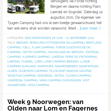
vervolgens via Forde richting
Bergen en daarna richting Flam,
Laerdal en Sogndal. Zaterdag 14
augustus 2021. De eigenaar van
Tjugen Camping had ons al een beetje gewaarschuwd: het
kan wel eens druk worden vanavond. Want …
[Lees meer...]
CATEGORIE:
REIS NOORWEGEN 26 JUNI – 12 SEPTEMBER 2021
TAGS:
BERGEN
,
BORGUND HYTTESENTER OG CAMPING
,
BRATLAND
CAMPING
,
FJELL
,
FLAM CAMPING
,
FORDE GUESTHOUSE OG
CAMPING
,
GRYTA CAMPING
,
HAUKELAND BIJ BERGEN
,
JOSTEDAL
CAMPING
,
KJORNES CAMPING
,
LAERDAL FERIE OG FRITIDSPARK
,
LAERDAL TUNNEL
,
LOEN
,
LONE CAMPING BERGEN
,
LUNDE
CAMPING AURLAND
,
MARIFJORA
,
NIGARDSBREEN
,
NOORWEGEN
,
OLDEN
,
OLDEVATN CAMPING
,
PLUSCAMP SANDVIK GAUPNE
,
SKOGTUN CAMPING
,
SOGNEDAL
,
SOTRA
,
TJUGEN CAMPING
,
UNDREDAL CAMPING
,
VANG CAMPING GUDVANGEN
,
VISIT
SOGNEFJORD
,
VOSS CAMPING
Week 9 Noorwegen: van
Olden naar Lom en Fagernes