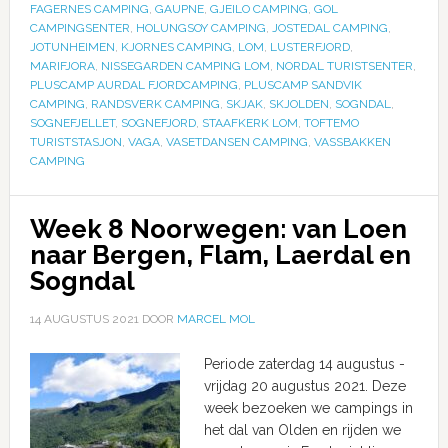
FAGERNES CAMPING
,
GAUPNE
,
GJEILO CAMPING
,
GOL
CAMPINGSENTER
,
HOLUNGSOY CAMPING
,
JOSTEDAL CAMPING
,
JOTUNHEIMEN
,
KJORNES CAMPING
,
LOM
,
LUSTERFJORD
,
MARIFJORA
,
NISSEGARDEN CAMPING LOM
,
NORDAL TURISTSENTER
,
PLUSCAMP AURDAL FJORDCAMPING
,
PLUSCAMP SANDVIK
CAMPING
,
RANDSVERK CAMPING
,
SKJAK
,
SKJOLDEN
,
SOGNDAL
,
SOGNEFJELLET
,
SOGNEFJORD
,
STAAFKERK LOM
,
TOFTEMO
TURISTSTASJON
,
VAGA
,
VASETDANSEN CAMPING
,
VASSBAKKEN
CAMPING
Week 8 Noorwegen: van Loen
naar Bergen, Flam, Laerdal en
Sogndal
14 AUGUSTUS 2021
DOOR
MARCEL MOL
Periode zaterdag 14 augustus -
vrijdag 20 augustus 2021. Deze
week bezoeken we campings in
het dal van Olden en rijden we