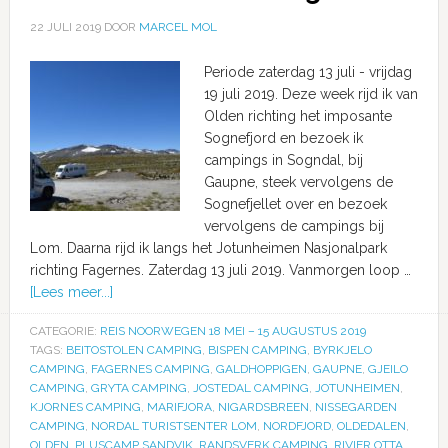
22 JULI 2019
DOOR
MARCEL MOL
Periode zaterdag 13 juli - vrijdag
19 juli 2019. Deze week rijd ik van
Olden richting het imposante
Sognefjord en bezoek ik
campings in Sogndal, bij
Gaupne, steek vervolgens de
Sognefjellet over en bezoek
vervolgens de campings bij
Lom. Daarna rijd ik langs het Jotunheimen Nasjonalpark
richting Fagernes. Zaterdag 13 juli 2019. Vanmorgen loop …
[Lees meer...]
CATEGORIE:
REIS NOORWEGEN 18 MEI – 15 AUGUSTUS 2019
TAGS:
BEITOSTOLEN CAMPING
,
BISPEN CAMPING
,
BYRKJELO
CAMPING
,
FAGERNES CAMPING
,
GALDHOPPIGEN
,
GAUPNE
,
GJEILO
CAMPING
,
GRYTA CAMPING
,
JOSTEDAL CAMPING
,
JOTUNHEIMEN
,
KJORNES CAMPING
,
MARIFJORA
,
NIGARDSBREEN
,
NISSEGARDEN
CAMPING
,
NORDAL TURISTSENTER LOM
,
NORDFJORD
,
OLDEDALEN
,
OLDEN
,
PLUSCAMP SANDVIK
,
RANDSVERK CAMPING
,
RIVIER OTTA
,