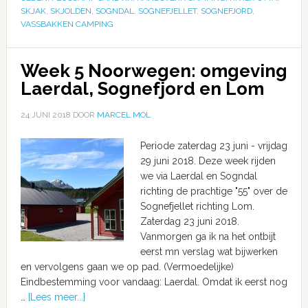
SKJAK
,
SKJOLDEN
,
SOGNDAL
,
SOGNEFJELLET
,
SOGNEFJORD
,
VASSBAKKEN CAMPING
Week 5 Noorwegen: omgeving
Laerdal, Sognefjord en Lom
24 JUNI 2018
DOOR
MARCEL MOL
Periode zaterdag 23 juni - vrijdag
29 juni 2018. Deze week rijden
we via Laerdal en Sogndal
richting de prachtige "55" over de
Sognefjellet richting Lom.
Zaterdag 23 juni 2018.
Vanmorgen ga ik na het ontbijt
eerst mn verslag wat bijwerken
en vervolgens gaan we op pad. (Vermoedelijke)
Eindbestemming voor vandaag: Laerdal. Omdat ik eerst nog
…
[Lees meer...]