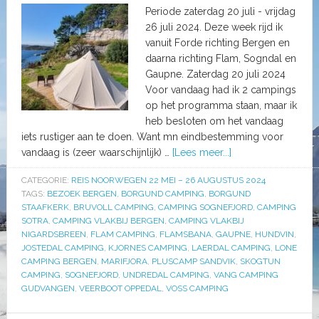
Periode zaterdag 20 juli - vrijdag
26 juli 2024. Deze week rijd ik
vanuit Forde richting Bergen en
daarna richting Flam, Sogndal en
Gaupne. Zaterdag 20 juli 2024
Voor vandaag had ik 2 campings
op het programma staan, maar ik
heb besloten om het vandaag
iets rustiger aan te doen. Want mn eindbestemming voor
vandaag is (zeer waarschijnlijk) …
[Lees meer...]
CATEGORIE:
REIS NOORWEGEN 22 MEI – 26 AUGUSTUS 2024
TAGS:
BEZOEK BERGEN
,
BORGUND CAMPING
,
BORGUND
STAAFKERK
,
BRUVOLL CAMPING
,
CAMPING SOGNEFJORD
,
CAMPING
SOTRA
,
CAMPING VLAKBIJ BERGEN
,
CAMPING VLAKBIJ
NIGARDSBREEN
,
FLAM CAMPING
,
FLAMSBANA
,
GAUPNE
,
HUNDVIN
,
JOSTEDAL CAMPING
,
KJORNES CAMPING
,
LAERDAL CAMPING
,
LONE
CAMPING BERGEN
,
MARIFJORA
,
PLUSCAMP SANDVIK
,
SKOGTUN
CAMPING
,
SOGNEFJORD
,
UNDREDAL CAMPING
,
VANG CAMPING
GUDVANGEN
,
VEERBOOT OPPEDAL
,
VOSS CAMPING