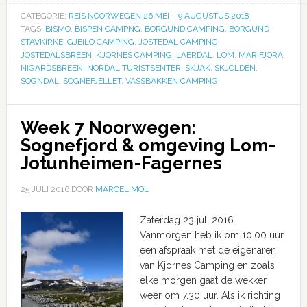
CATEGORIE:
REIS NOORWEGEN 26 MEI – 9 AUGUSTUS 2018
TAGS:
BISMO
,
BISPEN CAMPNG
,
BORGUND CAMPING
,
BORGUND
STAVKIRKE
,
GJEILO CAMPING
,
JOSTEDAL CAMPING
,
JOSTEDALSBREEN
,
KJORNES CAMPING
,
LAERDAL
,
LOM
,
MARIFJORA
,
NIGARDSBREEN
,
NORDAL TURISTSENTER
,
SKJAK
,
SKJOLDEN
,
SOGNDAL
,
SOGNEFJELLET
,
VASSBAKKEN CAMPING
Week 7 Noorwegen:
Sognefjord & omgeving Lom-
Jotunheimen-Fagernes
25 JULI 2016
DOOR
MARCEL MOL
Zaterdag 23 juli 2016.
Vanmorgen heb ik om 10.00 uur
een afspraak met de eigenaren
van Kjornes Camping en zoals
elke morgen gaat de wekker
weer om 7.30 uur. Als ik richting