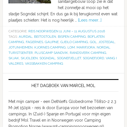
sanitairgebouw loop zie ik dat
het zonnetje al mooi op het
stadje Sogndal schijnt. En dus ga ik bij terugkomst even wat
plaatjes schieten: Het is nog heerlijk …
[Lees meer...]
CATEGORIE:
REIS NOORWEGEN 11 JUNI – 11 AUGUSTUS 2016
TAGS:
AURDAL
,
BEITOSTOLEN
,
BISPEN CAMPING
,
BOFLATEN
CAMPING
,
FAGERNES
,
GAUPNE
,
GJEILO CAMPING
,
GOL
,
JOSTEDAL
,
JOTUNHEIMEN
,
KJORNES CAMPING
,
LOM
,
MARIFJORA
,
NORDAL
TURISTSENTER
,
PLUSCAMP SANDVIK
,
RANDSVERK CAMPING
,
SKJAK
,
SKJOLDEN
,
SOGNDAL
,
SOGNEFJELLET
,
SOGNEFJORD
,
VANG I
VALDRES
,
VASSBAKKEN CAMPING
HET DAGBOEK VAN MARCEL MOL
Met mijn camper - een Dethleffs Globedrome T6810-2 2.3
M-Jet 150pk - reis ik door Europa voor het bezoeken van
campings. In (Zuid-) Spanje en Portugal voor mijn eigen
bedrijf Mol Travel en in Noorwegen voor Camping
Promotion Norge (www.mt-campingsnoorwegen.nl)