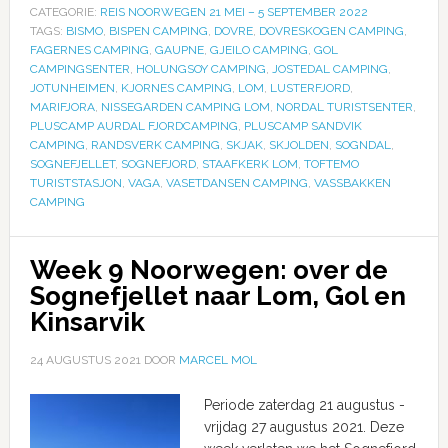
CATEGORIE:
REIS NOORWEGEN 21 MEI – 5 SEPTEMBER 2022
TAGS:
BISMO
,
BISPEN CAMPING
,
DOVRE
,
DOVRESKOGEN CAMPING
,
FAGERNES CAMPING
,
GAUPNE
,
GJEILO CAMPING
,
GOL
CAMPINGSENTER
,
HOLUNGSOY CAMPING
,
JOSTEDAL CAMPING
,
JOTUNHEIMEN
,
KJORNES CAMPING
,
LOM
,
LUSTERFJORD
,
MARIFJORA
,
NISSEGARDEN CAMPING LOM
,
NORDAL TURISTSENTER
,
PLUSCAMP AURDAL FJORDCAMPING
,
PLUSCAMP SANDVIK
CAMPING
,
RANDSVERK CAMPING
,
SKJAK
,
SKJOLDEN
,
SOGNDAL
,
SOGNEFJELLET
,
SOGNEFJORD
,
STAAFKERK LOM
,
TOFTEMO
TURISTSTASJON
,
VAGA
,
VASETDANSEN CAMPING
,
VASSBAKKEN
CAMPING
Week 9 Noorwegen: over de
Sognefjellet naar Lom, Gol en
Kinsarvik
24 AUGUSTUS 2021
DOOR
MARCEL MOL
Periode zaterdag 21 augustus -
vrijdag 27 augustus 2021. Deze