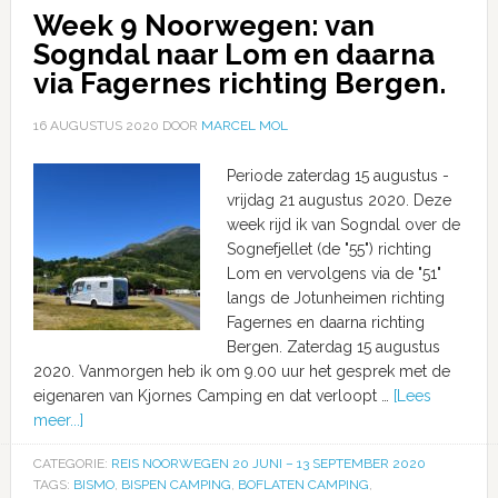
Week 9 Noorwegen: van
Sogndal naar Lom en daarna
via Fagernes richting Bergen.
16 AUGUSTUS 2020
DOOR
MARCEL MOL
Periode zaterdag 15 augustus -
vrijdag 21 augustus 2020. Deze
week rijd ik van Sogndal over de
Sognefjellet (de "55") richting
Lom en vervolgens via de "51"
langs de Jotunheimen richting
Fagernes en daarna richting
Bergen. Zaterdag 15 augustus
2020. Vanmorgen heb ik om 9.00 uur het gesprek met de
eigenaren van Kjornes Camping en dat verloopt …
[Lees
meer...]
CATEGORIE:
REIS NOORWEGEN 20 JUNI – 13 SEPTEMBER 2020
TAGS:
BISMO
,
BISPEN CAMPING
,
BOFLATEN CAMPING
,