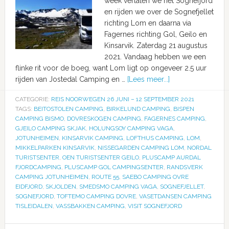
week verlaten we het Sognefjord
en rijden we over de Sognefjellet
richting Lom en daarna via
Fagernes richting Gol, Geilo en
Kinsarvik. Zaterdag 21 augustus
2021. Vandaag hebben we een
flinke rit voor de boeg, want Lom ligt op ongeveer 2.5 uur
rijden van Jostedal Camping en …
[Lees meer...]
CATEGORIE:
REIS NOORWEGEN 26 JUNI – 12 SEPTEMBER 2021
TAGS:
BEITOSTOLEN CAMPING
,
BIRKELUND CAMPING
,
BISPEN
CAMPING BISMO
,
DOVRESKOGEN CAMPING
,
FAGERNES CAMPING
,
GJEILO CAMPING SKJAK
,
HOLUNGSOY CAMPING VAGA
,
JOTUNHEIMEN
,
KINSARVIK CAMPING
,
LOFTHUS CAMPING
,
LOM
,
MIKKELPARKEN KINSARVIK
,
NISSEGARDEN CAMPING LOM
,
NORDAL
TURISTSENTER
,
OEN TURISTSENTER GEILO
,
PLUSCAMP AURDAL
FJORDCAMPING
,
PLUSCAMP GOL CAMPINGSENTER
,
RANDSVERK
CAMPING JOTUNHEIMEN
,
ROUTE 55
,
SAEBO CAMPING OVRE
EIDFJORD
,
SKJOLDEN
,
SMEDSMO CAMPING VAGA
,
SOGNEFJELLET
,
SOGNEFJORD
,
TOFTEMO CAMPING DOVRE
,
VASETDANSEN CAMPING
TISLEIDALEN
,
VASSBAKKEN CAMPING
,
VISIT SOGNEFJORD