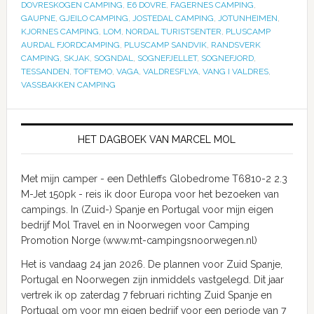
DOVRESKOGEN CAMPING
,
E6 DOVRE
,
FAGERNES CAMPING
,
GAUPNE
,
GJEILO CAMPING
,
JOSTEDAL CAMPING
,
JOTUNHEIMEN
,
KJORNES CAMPING
,
LOM
,
NORDAL TURISTSENTER
,
PLUSCAMP
AURDAL FJORDCAMPING
,
PLUSCAMP SANDVIK
,
RANDSVERK
CAMPING
,
SKJAK
,
SOGNDAL
,
SOGNEFJELLET
,
SOGNEFJORD
,
TESSANDEN
,
TOFTEMO
,
VAGA
,
VALDRESFLYA
,
VANG I VALDRES
,
VASSBAKKEN CAMPING
HET DAGBOEK VAN MARCEL MOL
Met mijn camper - een Dethleffs Globedrome T6810-2 2.3
M-Jet 150pk - reis ik door Europa voor het bezoeken van
campings. In (Zuid-) Spanje en Portugal voor mijn eigen
bedrijf Mol Travel en in Noorwegen voor Camping
Promotion Norge (www.mt-campingsnoorwegen.nl)
Het is vandaag 24 jan 2026. De plannen voor Zuid Spanje,
Portugal en Noorwegen zijn inmiddels vastgelegd. Dit jaar
vertrek ik op zaterdag 7 februari richting Zuid Spanje en
Portugal om voor mn eigen bedrijf voor een periode van 7