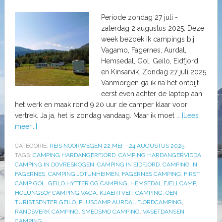
Periode zondag 27 juli -
zaterdag 2 augustus 2025. Deze
week bezoek ik campings bij
Vagamo, Fagernes, Aurdal,
Hemsedal, Gol, Geilo, Eidfjord
en Kinsarvik. Zondag 27 juli 2025
Vanmorgen ga ik na het ontbijt
eerst even achter de laptop aan
het werk en maak rond 9.20 uur de camper klaar voor
vertrek. Ja ja, het is zondag vandaag. Maar ik moet …
[Lees
meer...]
CATEGORIE:
REIS NOORWEGEN 22 MEI – 24 AUGUSTUS 2025
TAGS:
CAMPING HARDANGERFJORD
,
CAMPING HARDANGERVIDDA
,
CAMPING IN DOVRESKOGEN
,
CAMPING IN EIDFJORD
,
CAMPING IN
FAGERNES
,
CAMPING JOTUNHEIMEN
,
FAGERNES CAMPING
,
FIRST
CAMP GOL
,
GEILO HYTTER OG CAMPING
,
HEMSEDAL FJELLCAMP
,
HOLUNGSOY CAMPING VAGA
,
KJAERTVEIT CAMPING
,
OEN
TURISTSENTER GEILO
,
PLUSCAMP AURDAL FJORDCAMPING
,
RANDSVERK CAMPING
,
SMEDSMO CAMPING
,
VASETDANSEN
CAMPING