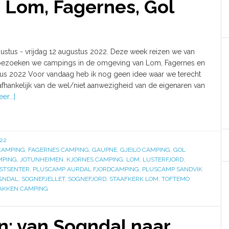
Lom, Fagernes, Gol
ustus - vrijdag 12 augustus 2022. Deze week reizen we van
 bezoeken we campings in de omgeving van Lom, Fagernes en
tus 2022 Voor vandaag heb ik nog geen idee waar we terecht
 afhankelijk van de wel/niet aanwezigheid van de eigenaren van
er...]
22
CAMPING
,
FAGERNES CAMPING
,
GAUPNE
,
GJEILO CAMPING
,
GOL
MPING
,
JOTUNHEIMEN
,
KJORNES CAMPING
,
LOM
,
LUSTERFJORD
,
ISTSENTER
,
PLUSCAMP AURDAL FJORDCAMPING
,
PLUSCAMP SANDVIK
GNDAL
,
SOGNEFJELLET
,
SOGNEFJORD
,
STAAFKERK LOM
,
TOFTEMO
AKKEN CAMPING
: van Sogndal naar