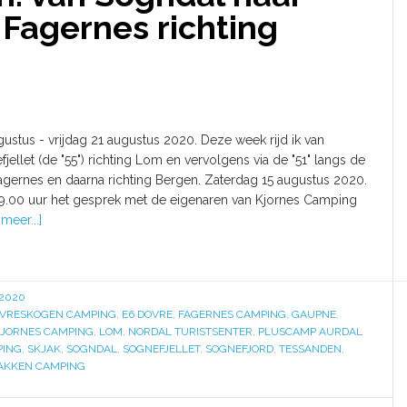
Fagernes richting
ustus - vrijdag 21 augustus 2020. Deze week rijd ik van
ellet (de "55") richting Lom en vervolgens via de "51" langs de
agernes en daarna richting Bergen. Zaterdag 15 augustus 2020.
.00 uur het gesprek met de eigenaren van Kjornes Camping
meer...]
 2020
VRESKOGEN CAMPING
,
E6 DOVRE
,
FAGERNES CAMPING
,
GAUPNE
,
JORNES CAMPING
,
LOM
,
NORDAL TURISTSENTER
,
PLUSCAMP AURDAL
PING
,
SKJAK
,
SOGNDAL
,
SOGNEFJELLET
,
SOGNEFJORD
,
TESSANDEN
,
AKKEN CAMPING