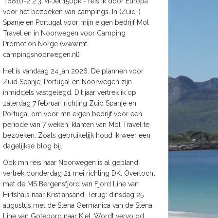
T6810-2 2.3 M-Jet 150pk - reis ik door Europa
voor het bezoeken van campings. In (Zuid-)
Spanje en Portugal voor mijn eigen bedrijf Mol
Travel en in Noorwegen voor Camping
Promotion Norge (www.mt-
campingsnoorwegen.nl)
Het is vandaag 24 jan 2026. De plannen voor
Zuid Spanje, Portugal en Noorwegen zijn
inmiddels vastgelegd. Dit jaar vertrek ik op
zaterdag 7 februari richting Zuid Spanje en
Portugal om voor mn eigen bedrijf voor een
periode van 7 weken, klanten van Mol Travel te
bezoeken. Zoals gebruikelijk houd ik weer een
dagelijkse blog bij.
Ook mn reis naar Noorwegen is al gepland:
vertrek donderdag 21 mei richting DK. Overtocht
met de MS Bergensfjord van Fjord Line van
Hirtshals naar Kristiansand. Terug: dinsdag 25
augustus met de Stena Germanica van de Stena
Line van Goteborg naar Kiel. Wordt vervolgd.