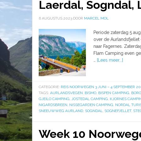
Laerdal, Sogndal,
6 AUGUSTUS 2023
DOOR
MARCEL MOL
Periode zaterdag 5 aug
over de Aurlandsfjellet
naar Fagernes. Zaterda
Flam Camping even geke
…
[Lees meer...]
CATEGORIE:
REIS NOORWEGEN 3 JUNI – 4 SEPTEMBER 20
TAGS:
AURLANDSVEGEN
,
BISMO
,
BISPEN CAMPING
,
BOR
GJEILO CAMPING
,
JOSTEDAL CAMPING
,
KJORNES CAMPI
NIGARDSBREEN
,
NISSEGARDEN CAMPING
,
NORDAL TURI
SNEEUWWEG AURLAND
,
SOGNDAL
,
SOGNEFJELLET
,
STE
Week 10 Noorwegen