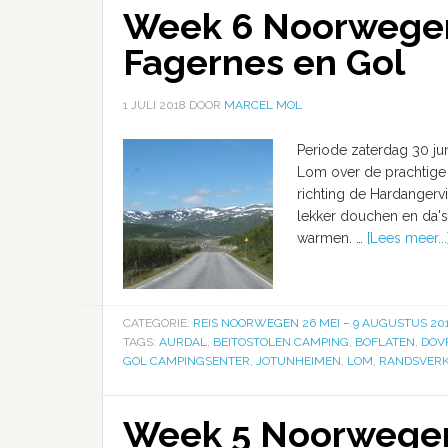
Week 6 Noorwegen
Fagernes en Gol
1 JULI 2018
DOOR
MARCEL MOL
Periode zaterdag 30 jun
Lom over de prachtige "
richting de Hardangerv
lekker douchen en da's
warmen. …
[Lees meer...
CATEGORIE:
REIS NOORWEGEN 26 MEI – 9 AUGUSTUS 20
TAGS:
AURDAL
,
BEITOSTOLEN CAMPING
,
BOFLATEN
,
DOV
GOL CAMPINGSENTER
,
JOTUNHEIMEN
,
LOM
,
RANDSVERK
Week 5 Noorwegen