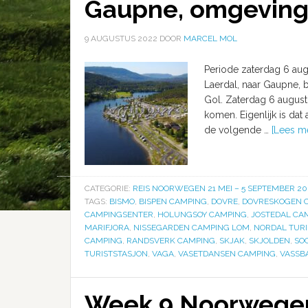
Gaupne, omgeving 
9 AUGUSTUS 2022
DOOR
MARCEL MOL
Periode zaterdag 6 aug
Laerdal, naar Gaupne,
Gol. Zaterdag 6 augus
komen. Eigenlijk is dat
de volgende …
[Lees me
CATEGORIE:
REIS NOORWEGEN 21 MEI – 5 SEPTEMBER 20
TAGS:
BISMO
,
BISPEN CAMPING
,
DOVRE
,
DOVRESKOGEN 
CAMPINGSENTER
,
HOLUNGSOY CAMPING
,
JOSTEDAL CA
MARIFJORA
,
NISSEGARDEN CAMPING LOM
,
NORDAL TUR
CAMPING
,
RANDSVERK CAMPING
,
SKJAK
,
SKJOLDEN
,
SO
TURISTSTASJON
,
VAGA
,
VASETDANSEN CAMPING
,
VASSB
Week 9 Noorwegen