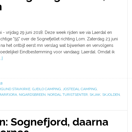
m
i - vrijdag 29 juni 2018. Deze week rijden we via Laerdal en
chtige "55" over de Sognefjellet richting Lom. Zaterdag 23 juni
na het ontbijt eerst mn verslag wat bijwerken en vervolgens
oedelijke) Eindbestemming voor vandaag: Laerdal. Omdat ik
.]
18
RGUND STAVKIRKE
,
GJEILO CAMPING
,
JOSTEDAL CAMPING
,
MARIFJORA
,
NIGARDSBREEN
,
NORDAL TURISTSENTER
,
SKJAK
,
SKJOLDEN
,
: Sognefjord, daarna