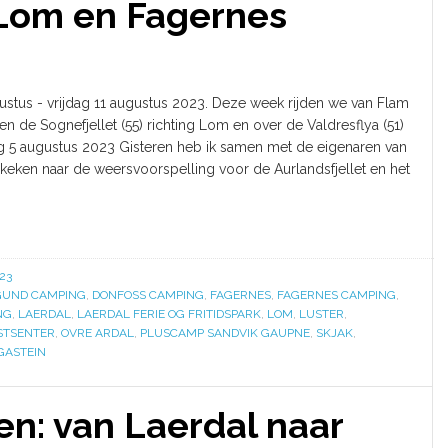
 Lom en Fagernes
ustus - vrijdag 11 augustus 2023. Deze week rijden we van Flam
 en de Sognefjellet (55) richting Lom en over de Valdresflya (51)
g 5 augustus 2023 Gisteren heb ik samen met de eigenaren van
ken naar de weersvoorspelling voor de Aurlandsfjellet en het
23
GUND CAMPING
,
DONFOSS CAMPING
,
FAGERNES
,
FAGERNES CAMPING
,
NG
,
LAERDAL
,
LAERDAL FERIE OG FRITIDSPARK
,
LOM
,
LUSTER
,
STSENTER
,
OVRE ARDAL
,
PLUSCAMP SANDVIK GAUPNE
,
SKJAK
,
GASTEIN
: van Laerdal naar