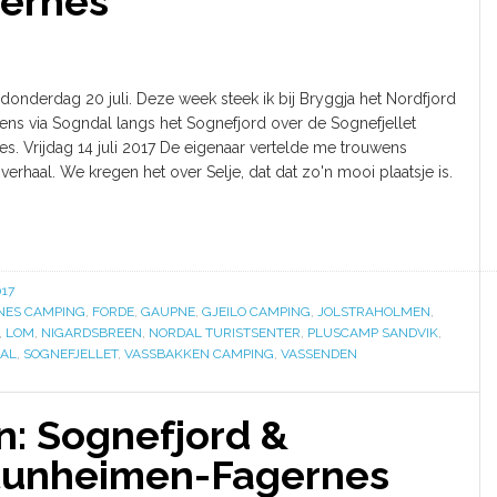
gernes
 - donderdag 20 juli. Deze week steek ik bij Bryggja het Nordfjord
ens via Sogndal langs het Sognefjord over de Sognefjellet
s. Vrijdag 14 juli 2017 De eigenaar vertelde me trouwens
erhaal. We kregen het over Selje, dat dat zo'n mooi plaatsje is.
17
NES CAMPING
,
FORDE
,
GAUPNE
,
GJEILO CAMPING
,
JOLSTRAHOLMEN
,
,
LOM
,
NIGARDSBREEN
,
NORDAL TURISTSENTER
,
PLUSCAMP SANDVIK
,
AL
,
SOGNEFJELLET
,
VASSBAKKEN CAMPING
,
VASSENDEN
: Sognefjord &
tunheimen-Fagernes