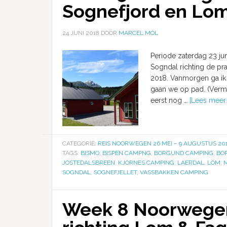
Sognefjord en Lo
24 JUNI 2018
DOOR
MARCEL MOL
Periode zaterdag 23 jun
Sogndal richting de pra
2018. Vanmorgen ga ik 
gaan we op pad. (Verm
eerst nog …
[Lees meer..
CATEGORIE:
REIS NOORWEGEN 26 MEI – 9 AUGUSTUS 20
TAGS:
BISMO
,
BISPEN CAMPNG
,
BORGUND CAMPING
,
BO
JOSTEDALSBREEN
,
KJORNES CAMPING
,
LAERDAL
,
LOM
,
SOGNDAL
,
SOGNEFJELLET
,
VASSBAKKEN CAMPING
Week 8 Noorwegen