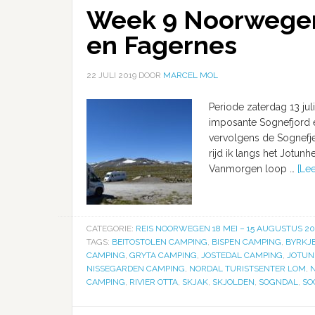
Week 9 Noorwegen
en Fagernes
22 JULI 2019
DOOR
MARCEL MOL
Periode zaterdag 13 juli
imposante Sognefjord e
vervolgens de Sognefje
rijd ik langs het Jotun
Vanmorgen loop …
[Lee
CATEGORIE:
REIS NOORWEGEN 18 MEI – 15 AUGUSTUS 20
TAGS:
BEITOSTOLEN CAMPING
,
BISPEN CAMPING
,
BYRKJ
CAMPING
,
GRYTA CAMPING
,
JOSTEDAL CAMPING
,
JOTUN
NISSEGARDEN CAMPING
,
NORDAL TURISTSENTER LOM
,
CAMPING
,
RIVIER OTTA
,
SKJAK
,
SKJOLDEN
,
SOGNDAL
,
SO