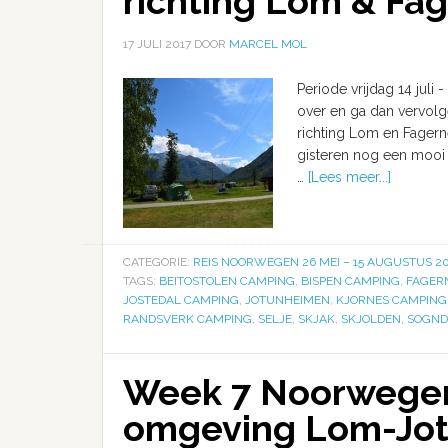
richting Lom & Fa
17 JULI 2017
DOOR
MARCEL MOL
Periode vrijdag 14 juli
over en ga dan vervolg
richting Lom en Fagerne
gisteren nog een mooi v
…
[Lees meer...]
CATEGORIE:
REIS NOORWEGEN 26 MEI – 15 AUGUSTUS 20
TAGS:
BEITOSTOLEN CAMPING
,
BISPEN CAMPING
,
FAGER
JOSTEDAL CAMPING
,
JOTUNHEIMEN
,
KJORNES CAMPING
RANDSVERK CAMPING
,
SELJE
,
SKJAK
,
SKJOLDEN
,
SOGND
Week 7 Noorwegen
omgeving Lom-Jo