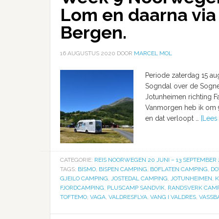
Lom en daarna via 
Bergen.
16 AUGUSTUS 2020
DOOR
MARCEL MOL
Periode zaterdag 15 aug
Sogndal over de Sognefj
Jotunheimen richting F
Vanmorgen heb ik om 9
en dat verloopt …
[Lees 
CATEGORIE:
REIS NOORWEGEN 20 JUNI – 13 SEPTEMBER
TAGS:
BISMO
,
BISPEN CAMPING
,
BOFLATEN CAMPING
,
DO
GJEILO CAMPING
,
JOSTEDAL CAMPING
,
JOTUNHEIMEN
,
K
FJORDCAMPING
,
PLUSCAMP SANDVIK
,
RANDSVERK CAM
TOFTEMO
,
VAGA
,
VALDRESFLYA
,
VANG I VALDRES
,
VASSB