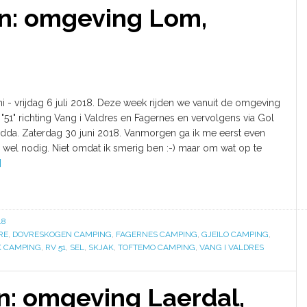
: omgeving Lom,
i - vrijdag 6 juli 2018. Deze week rijden we vanuit de omgeving
51" richting Vang i Valdres en Fagernes en vervolgens via Gol
idda. Zaterdag 30 juni 2018. Vanmorgen ga ik me eerst even
 wel nodig. Niet omdat ik smerig ben :-) maar om wat op te
]
18
RE
,
DOVRESKOGEN CAMPING
,
FAGERNES CAMPING
,
GJEILO CAMPING
,
 CAMPING
,
RV 51
,
SEL
,
SKJAK
,
TOFTEMO CAMPING
,
VANG I VALDRES
: omgeving Laerdal,