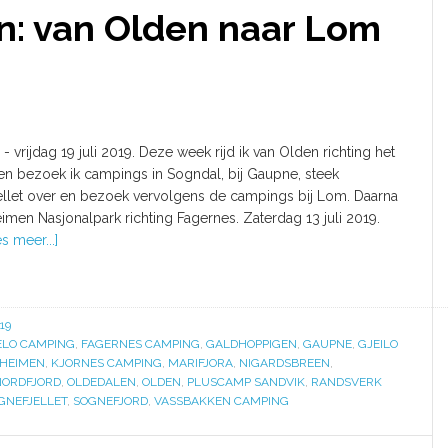
: van Olden naar Lom
 - vrijdag 19 juli 2019. Deze week rijd ik van Olden richting het
n bezoek ik campings in Sogndal, bij Gaupne, steek
llet over en bezoek vervolgens de campings bij Lom. Daarna
heimen Nasjonalpark richting Fagernes. Zaterdag 13 juli 2019.
s meer...]
19
ELO CAMPING
,
FAGERNES CAMPING
,
GALDHOPPIGEN
,
GAUPNE
,
GJEILO
HEIMEN
,
KJORNES CAMPING
,
MARIFJORA
,
NIGARDSBREEN
,
NORDFJORD
,
OLDEDALEN
,
OLDEN
,
PLUSCAMP SANDVIK
,
RANDSVERK
GNEFJELLET
,
SOGNEFJORD
,
VASSBAKKEN CAMPING