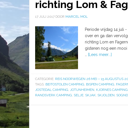
richting Lom & Fa
17 JULI 2017
DOOR
MARCEL MOL
Periode vrijdag 14 juli
over en ga dan vervolg
richting Lom en Fagerne
gisteren nog een mooi v
…
[Lees meer...]
CATEGORIE:
REIS NOORWEGEN 26 MEI – 15 AUGUSTUS 20
TAGS:
BEITOSTOLEN CAMPING
,
BISPEN CAMPING
,
FAGER
JOSTEDAL CAMPING
,
JOTUNHEIMEN
,
KJORNES CAMPING
RANDSVERK CAMPING
,
SELJE
,
SKJAK
,
SKJOLDEN
,
SOGND