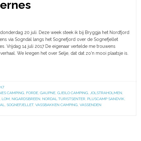
gernes
 - donderdag 20 juli. Deze week steek ik bij Bryggja het Nordfjord
ens via Sogndal langs het Sognefjord over de Sognefjellet
s. Vrijdag 14 juli 2017 De eigenaar vertelde me trouwens
erhaal. We kregen het over Selje, dat dat zo'n mooi plaatsje is.
17
NES CAMPING
,
FORDE
,
GAUPNE
,
GJEILO CAMPING
,
JOLSTRAHOLMEN
,
,
LOM
,
NIGARDSBREEN
,
NORDAL TURISTSENTER
,
PLUSCAMP SANDVIK
,
AL
,
SOGNEFJELLET
,
VASSBAKKEN CAMPING
,
VASSENDEN