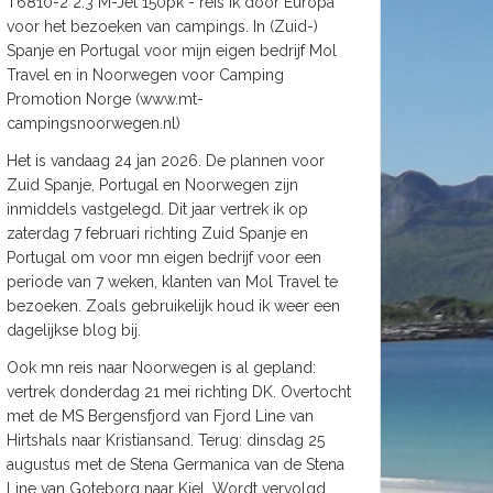
T6810-2 2.3 M-Jet 150pk - reis ik door Europa
voor het bezoeken van campings. In (Zuid-)
Spanje en Portugal voor mijn eigen bedrijf Mol
Travel en in Noorwegen voor Camping
Promotion Norge (www.mt-
campingsnoorwegen.nl)
Het is vandaag 24 jan 2026. De plannen voor
Zuid Spanje, Portugal en Noorwegen zijn
inmiddels vastgelegd. Dit jaar vertrek ik op
zaterdag 7 februari richting Zuid Spanje en
Portugal om voor mn eigen bedrijf voor een
periode van 7 weken, klanten van Mol Travel te
bezoeken. Zoals gebruikelijk houd ik weer een
dagelijkse blog bij.
Ook mn reis naar Noorwegen is al gepland:
vertrek donderdag 21 mei richting DK. Overtocht
met de MS Bergensfjord van Fjord Line van
Hirtshals naar Kristiansand. Terug: dinsdag 25
augustus met de Stena Germanica van de Stena
Line van Goteborg naar Kiel. Wordt vervolgd.