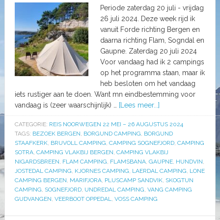
Periode zaterdag 20 juli - vrijdag
26 juli 2024. Deze week rijd ik
vanuit Forde richting Bergen en
daarna richting Flam, Sogndal en
Gaupne. Zaterdag 20 juli 2024
Voor vandaag had ik 2 campings
op het programma staan, maar ik
heb besloten om het vandaag
iets rustiger aan te doen. Want mn eindbestemming voor
vandaag is (zeer waarschijnlijk) …
[Lees meer...]
CATEGORIE:
REIS NOORWEGEN 22 MEI – 26 AUGUSTUS 2024
TAGS:
BEZOEK BERGEN
,
BORGUND CAMPING
,
BORGUND
STAAFKERK
,
BRUVOLL CAMPING
,
CAMPING SOGNEFJORD
,
CAMPING
SOTRA
,
CAMPING VLAKBIJ BERGEN
,
CAMPING VLAKBIJ
NIGARDSBREEN
,
FLAM CAMPING
,
FLAMSBANA
,
GAUPNE
,
HUNDVIN
,
JOSTEDAL CAMPING
,
KJORNES CAMPING
,
LAERDAL CAMPING
,
LONE
CAMPING BERGEN
,
MARIFJORA
,
PLUSCAMP SANDVIK
,
SKOGTUN
CAMPING
,
SOGNEFJORD
,
UNDREDAL CAMPING
,
VANG CAMPING
GUDVANGEN
,
VEERBOOT OPPEDAL
,
VOSS CAMPING