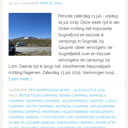
22 JULI 2019
DOOR
MARCEL MOL
Periode zaterdag 13 juli - vrijdag
19 juli 2019. Deze week rijd ik van
Olden richting het imposante
Sognefjord en bezoek ik
campings in Sogndal, bij
Gaupne, steek vervolgens de
Sognefjellet over en bezoek
vervolgens de campings bij
Lom. Daarna rijd ik langs het Jotunheimen Nasjonalpark
richting Fagernes. Zaterdag 13 juli 2019. Vanmorgen loop …
[Lees meer...]
CATEGORIE:
REIS NOORWEGEN 18 MEI – 15 AUGUSTUS 2019
TAGS:
BEITOSTOLEN CAMPING
,
BISPEN CAMPING
,
BYRKJELO
CAMPING
,
FAGERNES CAMPING
,
GALDHOPPIGEN
,
GAUPNE
,
GJEILO
CAMPING
,
GRYTA CAMPING
,
JOSTEDAL CAMPING
,
JOTUNHEIMEN
,
KJORNES CAMPING
,
MARIFJORA
,
NIGARDSBREEN
,
NISSEGARDEN
CAMPING
,
NORDAL TURISTSENTER LOM
,
NORDFJORD
,
OLDEDALEN
,
OLDEN
,
PLUSCAMP SANDVIK
,
RANDSVERK CAMPING
,
RIVIER OTTA
,
SKJAK
,
SKJOLDEN
,
SOGNDAL
,
SOGNEFJELLET
,
SOGNEFJORD
,