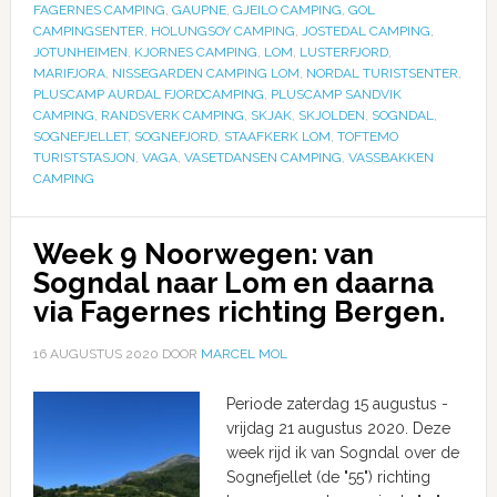
FAGERNES CAMPING
,
GAUPNE
,
GJEILO CAMPING
,
GOL
CAMPINGSENTER
,
HOLUNGSOY CAMPING
,
JOSTEDAL CAMPING
,
JOTUNHEIMEN
,
KJORNES CAMPING
,
LOM
,
LUSTERFJORD
,
MARIFJORA
,
NISSEGARDEN CAMPING LOM
,
NORDAL TURISTSENTER
,
PLUSCAMP AURDAL FJORDCAMPING
,
PLUSCAMP SANDVIK
CAMPING
,
RANDSVERK CAMPING
,
SKJAK
,
SKJOLDEN
,
SOGNDAL
,
SOGNEFJELLET
,
SOGNEFJORD
,
STAAFKERK LOM
,
TOFTEMO
TURISTSTASJON
,
VAGA
,
VASETDANSEN CAMPING
,
VASSBAKKEN
CAMPING
Week 9 Noorwegen: van
Sogndal naar Lom en daarna
via Fagernes richting Bergen.
16 AUGUSTUS 2020
DOOR
MARCEL MOL
Periode zaterdag 15 augustus -
vrijdag 21 augustus 2020. Deze
week rijd ik van Sogndal over de
Sognefjellet (de "55") richting