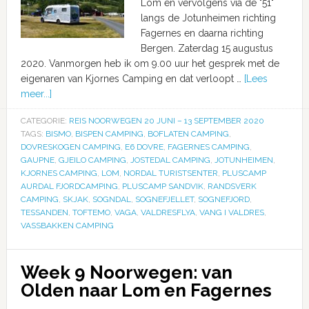
Lom en vervolgens via de "51"
langs de Jotunheimen richting
Fagernes en daarna richting
Bergen. Zaterdag 15 augustus
2020. Vanmorgen heb ik om 9.00 uur het gesprek met de
eigenaren van Kjornes Camping en dat verloopt …
[Lees
meer...]
CATEGORIE:
REIS NOORWEGEN 20 JUNI – 13 SEPTEMBER 2020
TAGS:
BISMO
,
BISPEN CAMPING
,
BOFLATEN CAMPING
,
DOVRESKOGEN CAMPING
,
E6 DOVRE
,
FAGERNES CAMPING
,
GAUPNE
,
GJEILO CAMPING
,
JOSTEDAL CAMPING
,
JOTUNHEIMEN
,
KJORNES CAMPING
,
LOM
,
NORDAL TURISTSENTER
,
PLUSCAMP
AURDAL FJORDCAMPING
,
PLUSCAMP SANDVIK
,
RANDSVERK
CAMPING
,
SKJAK
,
SOGNDAL
,
SOGNEFJELLET
,
SOGNEFJORD
,
TESSANDEN
,
TOFTEMO
,
VAGA
,
VALDRESFLYA
,
VANG I VALDRES
,
VASSBAKKEN CAMPING
Week 9 Noorwegen: van
Olden naar Lom en Fagernes