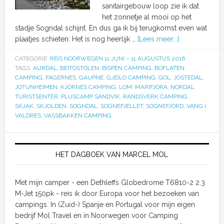
sanitairgebouw loop zie ik dat
het zonnetje al mooi op het
stadje Sogndal schijnt. En dus ga ik bij terugkomst even wat
plaatjes schieten: Het is nog heerlijk …
[Lees meer...]
CATEGORIE:
REIS NOORWEGEN 11 JUNI – 11 AUGUSTUS 2016
TAGS:
AURDAL
,
BEITOSTOLEN
,
BISPEN CAMPING
,
BOFLATEN
CAMPING
,
FAGERNES
,
GAUPNE
,
GJEILO CAMPING
,
GOL
,
JOSTEDAL
,
JOTUNHEIMEN
,
KJORNES CAMPING
,
LOM
,
MARIFJORA
,
NORDAL
TURISTSENTER
,
PLUSCAMP SANDVIK
,
RANDSVERK CAMPING
,
SKJAK
,
SKJOLDEN
,
SOGNDAL
,
SOGNEFJELLET
,
SOGNEFJORD
,
VANG I
VALDRES
,
VASSBAKKEN CAMPING
HET DAGBOEK VAN MARCEL MOL
Met mijn camper - een Dethleffs Globedrome T6810-2 2.3
M-Jet 150pk - reis ik door Europa voor het bezoeken van
campings. In (Zuid-) Spanje en Portugal voor mijn eigen
bedrijf Mol Travel en in Noorwegen voor Camping