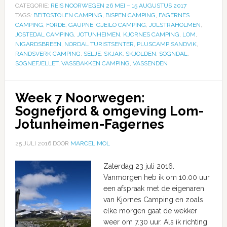
CATEGORIE:
REIS NOORWEGEN 26 MEI – 15 AUGUSTUS 2017
TAGS:
BEITOSTOLEN CAMPING
,
BISPEN CAMPING
,
FAGERNES
CAMPING
,
FORDE
,
GAUPNE
,
GJEILO CAMPING
,
JOLSTRAHOLMEN
,
JOSTEDAL CAMPING
,
JOTUNHEIMEN
,
KJORNES CAMPING
,
LOM
,
NIGARDSBREEN
,
NORDAL TURISTSENTER
,
PLUSCAMP SANDVIK
,
RANDSVERK CAMPING
,
SELJE
,
SKJAK
,
SKJOLDEN
,
SOGNDAL
,
SOGNEFJELLET
,
VASSBAKKEN CAMPING
,
VASSENDEN
Week 7 Noorwegen:
Sognefjord & omgeving Lom-
Jotunheimen-Fagernes
25 JULI 2016
DOOR
MARCEL MOL
Zaterdag 23 juli 2016.
Vanmorgen heb ik om 10.00 uur
een afspraak met de eigenaren
van Kjornes Camping en zoals
elke morgen gaat de wekker
weer om 7.30 uur. Als ik richting