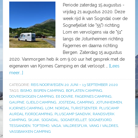
Periode zaterdag 15 augustus -
vrijdag 21 augustus 2020. Deze
week rijd ik van Sogndal over de
Sognefjellet (de "55") richting
Lom en vervolgens via de "51"
langs de Jotunheimen richting
Fagernes en daarna richting
Bergen. Zaterdag 15 augustus
2020. Vanmorgen heb ik om 9.00 uur het gesprek met de
eigenaren van Kjornes Camping en dat verloopt …
[Lees
meer...]
CATEGORIE:
REIS NOORWEGEN 20 JUNI – 13 SEPTEMBER 2020
TAGS:
BISMO
,
BISPEN CAMPING
,
BOFLATEN CAMPING
,
DOVRESKOGEN CAMPING
,
E6 DOVRE
,
FAGERNES CAMPING
,
GAUPNE
,
GJEILO CAMPING
,
JOSTEDAL CAMPING
,
JOTUNHEIMEN
,
KJORNES CAMPING
,
LOM
,
NORDAL TURISTSENTER
,
PLUSCAMP
AURDAL FJORDCAMPING
,
PLUSCAMP SANDVIK
,
RANDSVERK
CAMPING
,
SKJAK
,
SOGNDAL
,
SOGNEFJELLET
,
SOGNEFJORD
,
TESSANDEN
,
TOFTEMO
,
VAGA
,
VALDRESFLYA
,
VANG I VALDRES
,
VASSBAKKEN CAMPING