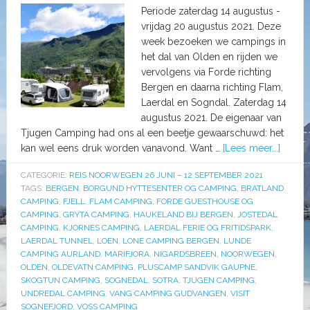
Periode zaterdag 14 augustus -
vrijdag 20 augustus 2021. Deze
week bezoeken we campings in
het dal van Olden en rijden we
vervolgens via Forde richting
Bergen en daarna richting Flam,
Laerdal en Sogndal. Zaterdag 14
augustus 2021. De eigenaar van
Tjugen Camping had ons al een beetje gewaarschuwd: het
kan wel eens druk worden vanavond. Want …
[Lees meer...]
CATEGORIE:
REIS NOORWEGEN 26 JUNI – 12 SEPTEMBER 2021
TAGS:
BERGEN
,
BORGUND HYTTESENTER OG CAMPING
,
BRATLAND
CAMPING
,
FJELL
,
FLAM CAMPING
,
FORDE GUESTHOUSE OG
CAMPING
,
GRYTA CAMPING
,
HAUKELAND BIJ BERGEN
,
JOSTEDAL
CAMPING
,
KJORNES CAMPING
,
LAERDAL FERIE OG FRITIDSPARK
,
LAERDAL TUNNEL
,
LOEN
,
LONE CAMPING BERGEN
,
LUNDE
CAMPING AURLAND
,
MARIFJORA
,
NIGARDSBREEN
,
NOORWEGEN
,
OLDEN
,
OLDEVATN CAMPING
,
PLUSCAMP SANDVIK GAUPNE
,
SKOGTUN CAMPING
,
SOGNEDAL
,
SOTRA
,
TJUGEN CAMPING
,
UNDREDAL CAMPING
,
VANG CAMPING GUDVANGEN
,
VISIT
SOGNEFJORD
,
VOSS CAMPING