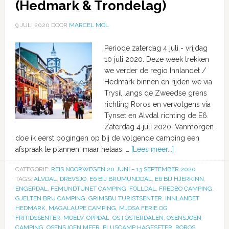
(Hedmark & Trondelag)
9 JULI 2020
DOOR
MARCEL MOL
Periode zaterdag 4 juli - vrijdag
10 juli 2020. Deze week trekken
we verder de regio Innlandet /
Hedmark binnen en rijden we via
Trysil langs de Zweedse grens
richting Roros en vervolgens via
Tynset en Alvdal richting de E6.
Zaterdag 4 juli 2020. Vanmorgen
doe ik eerst pogingen op bij de volgende camping een
afspraak te plannen, maar helaas. …
[Lees meer...]
CATEGORIE:
REIS NOORWEGEN 20 JUNI – 13 SEPTEMBER 2020
TAGS:
ALVDAL
,
DREVSJO
,
E6 BIJ BRUMUNDDAL
,
E6 BIJ HJERKINN
,
ENGERDAL
,
FEMUNDTUNET CAMPING
,
FOLLDAL
,
FREDBO CAMPING
,
GJELTEN BRU CAMPING
,
GRIMSBU TURISTSENTER
,
INNLANDET
HEDMARK
,
MAGALAUPE CAMPING
,
MJOSA FERIE OG
FRITIDSSENTER
,
MOELV
,
OPPDAL
,
OS I OSTERDALEN
,
OSENSJOEN
CAMPING
,
OSENSJOEN MEER
,
PLUSCAMP HAGESETER
,
ROROS
,