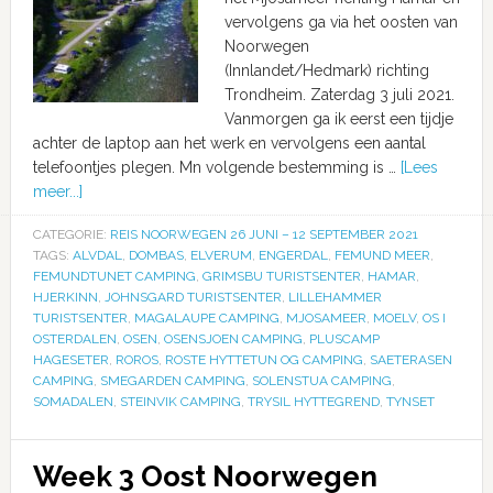
vervolgens ga via het oosten van
Noorwegen
(Innlandet/Hedmark) richting
Trondheim. Zaterdag 3 juli 2021.
Vanmorgen ga ik eerst een tijdje
achter de laptop aan het werk en vervolgens een aantal
telefoontjes plegen. Mn volgende bestemming is …
[Lees
meer...]
CATEGORIE:
REIS NOORWEGEN 26 JUNI – 12 SEPTEMBER 2021
TAGS:
ALVDAL
,
DOMBAS
,
ELVERUM
,
ENGERDAL
,
FEMUND MEER
,
FEMUNDTUNET CAMPING
,
GRIMSBU TURISTSENTER
,
HAMAR
,
HJERKINN
,
JOHNSGARD TURISTSENTER
,
LILLEHAMMER
TURISTSENTER
,
MAGALAUPE CAMPING
,
MJOSAMEER
,
MOELV
,
OS I
OSTERDALEN
,
OSEN
,
OSENSJOEN CAMPING
,
PLUSCAMP
HAGESETER
,
ROROS
,
ROSTE HYTTETUN OG CAMPING
,
SAETERASEN
CAMPING
,
SMEGARDEN CAMPING
,
SOLENSTUA CAMPING
,
SOMADALEN
,
STEINVIK CAMPING
,
TRYSIL HYTTEGREND
,
TYNSET
Week 3 Oost Noorwegen