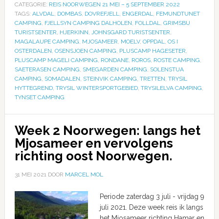
CATEGORIE:
REIS NOORWEGEN 21 MEI – 5 SEPTEMBER 2022
TAGS:
ALVDAL
,
DOMBAS
,
DOVREFJELL
,
ENGERDAL
,
FEMUNDTUNET
CAMPING
,
FJELLSYN CAMPING DALHOLEN
,
FOLLDAL
,
GRIMSBU
TURISTSENTER
,
HJERKINN
,
JOHNSGARD TURISTSENTER
,
MAGALAUPE CAMPING
,
MJOSAMEER
,
MOELV
,
OPPDAL
,
OS I
OSTERDALEN
,
OSENSJOEN CAMPING
,
PLUSCAMP HAGESETER
,
PLUSCAMP MAGELI CAMPING
,
RONDANE
,
ROROS
,
ROSTE CAMPING
,
SAETERASEN CAMPING
,
SMEGARDEN CAMPING
,
SOLENSTUA
CAMPING
,
SOMADALEN
,
STEINVIK CAMPING
,
TRETTEN
,
TRYSIL
HYTTEGREND
,
TRYSIL WINTERSPORTGEBIED
,
TRYSILELVA CAMPING
,
TYNSET CAMPING
Week 2 Noorwegen: langs het
Mjosameer en vervolgens
richting oost Noorwegen.
31 MEI 2021
DOOR
MARCEL MOL
Periode zaterdag 3 juli - vrijdag 9
juli 2021. Deze week reis ik langs
het Mjosameer richting Hamar en