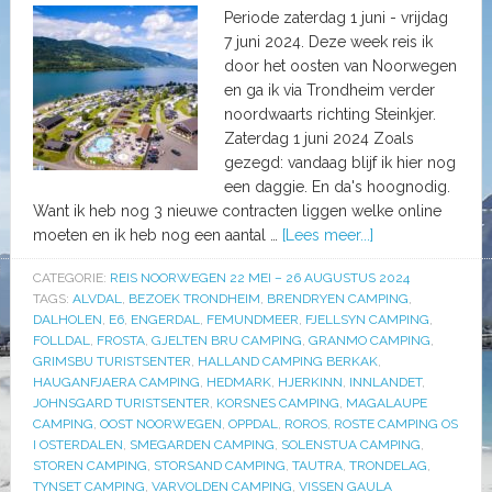
Periode zaterdag 1 juni - vrijdag
7 juni 2024. Deze week reis ik
door het oosten van Noorwegen
en ga ik via Trondheim verder
noordwaarts richting Steinkjer.
Zaterdag 1 juni 2024 Zoals
gezegd: vandaag blijf ik hier nog
een daggie. En da's hoognodig.
Want ik heb nog 3 nieuwe contracten liggen welke online
moeten en ik heb nog een aantal …
[Lees meer...]
CATEGORIE:
REIS NOORWEGEN 22 MEI – 26 AUGUSTUS 2024
TAGS:
ALVDAL
,
BEZOEK TRONDHEIM
,
BRENDRYEN CAMPING
,
DALHOLEN
,
E6
,
ENGERDAL
,
FEMUNDMEER
,
FJELLSYN CAMPING
,
FOLLDAL
,
FROSTA
,
GJELTEN BRU CAMPING
,
GRANMO CAMPING
,
GRIMSBU TURISTSENTER
,
HALLAND CAMPING BERKAK
,
HAUGANFJAERA CAMPING
,
HEDMARK
,
HJERKINN
,
INNLANDET
,
JOHNSGARD TURISTSENTER
,
KORSNES CAMPING
,
MAGALAUPE
CAMPING
,
OOST NOORWEGEN
,
OPPDAL
,
ROROS
,
ROSTE CAMPING OS
I OSTERDALEN
,
SMEGARDEN CAMPING
,
SOLENSTUA CAMPING
,
STOREN CAMPING
,
STORSAND CAMPING
,
TAUTRA
,
TRONDELAG
,
TYNSET CAMPING
,
VARVOLDEN CAMPING
,
VISSEN GAULA