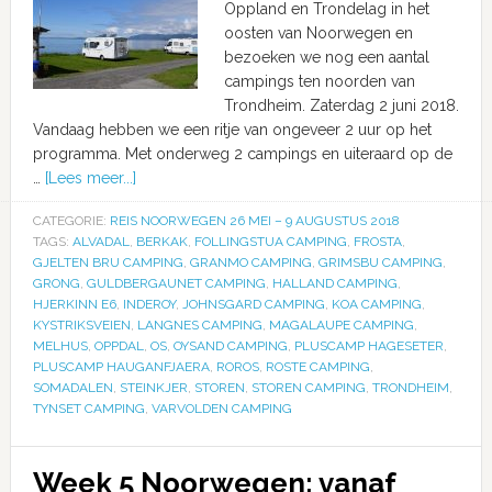
Oppland en Trondelag in het
oosten van Noorwegen en
bezoeken we nog een aantal
campings ten noorden van
Trondheim. Zaterdag 2 juni 2018.
Vandaag hebben we een ritje van ongeveer 2 uur op het
programma. Met onderweg 2 campings en uiteraard op de
…
[Lees meer...]
CATEGORIE:
REIS NOORWEGEN 26 MEI – 9 AUGUSTUS 2018
TAGS:
ALVADAL
,
BERKAK
,
FOLLINGSTUA CAMPING
,
FROSTA
,
GJELTEN BRU CAMPING
,
GRANMO CAMPING
,
GRIMSBU CAMPING
,
GRONG
,
GULDBERGAUNET CAMPING
,
HALLAND CAMPING
,
HJERKINN E6
,
INDEROY
,
JOHNSGARD CAMPING
,
KOA CAMPING
,
KYSTRIKSVEIEN
,
LANGNES CAMPING
,
MAGALAUPE CAMPING
,
MELHUS
,
OPPDAL
,
OS
,
OYSAND CAMPING
,
PLUSCAMP HAGESETER
,
PLUSCAMP HAUGANFJAERA
,
ROROS
,
ROSTE CAMPING
,
SOMADALEN
,
STEINKJER
,
STOREN
,
STOREN CAMPING
,
TRONDHEIM
,
TYNSET CAMPING
,
VARVOLDEN CAMPING
Week 5 Noorwegen: vanaf