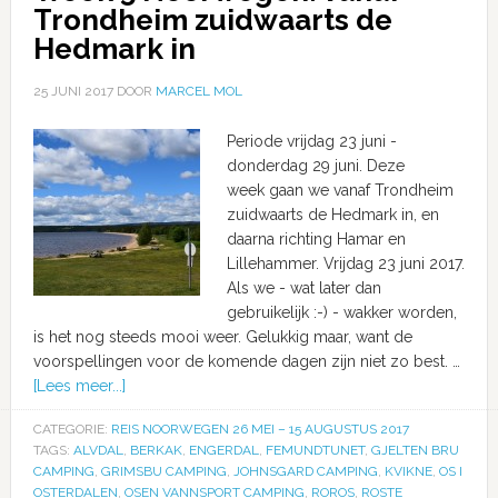
Trondheim zuidwaarts de
Hedmark in
25 JUNI 2017
DOOR
MARCEL MOL
Periode vrijdag 23 juni -
donderdag 29 juni. Deze
week gaan we vanaf Trondheim
zuidwaarts de Hedmark in, en
daarna richting Hamar en
Lillehammer. Vrijdag 23 juni 2017.
Als we - wat later dan
gebruikelijk :-) - wakker worden,
is het nog steeds mooi weer. Gelukkig maar, want de
voorspellingen voor de komende dagen zijn niet zo best. …
[Lees meer...]
CATEGORIE:
REIS NOORWEGEN 26 MEI – 15 AUGUSTUS 2017
TAGS:
ALVDAL
,
BERKAK
,
ENGERDAL
,
FEMUNDTUNET
,
GJELTEN BRU
CAMPING
,
GRIMSBU CAMPING
,
JOHNSGARD CAMPING
,
KVIKNE
,
OS I
OSTERDALEN
,
OSEN VANNSPORT CAMPING
,
ROROS
,
ROSTE