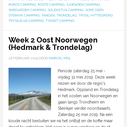
ROROS CAMPING
,
ROSTE CAMPING
,
SJOENDEN CAMPING
,
SMEGARDEN CAMPING
,
SOLENSTUA CAMPING
,
SORE OSEN
,
STEINVIK CAMPING
,
TANGEN
,
TRONDELAG
,
TRYSIL HYTTEGREND
,
TRYSILELVA CAMPING
,
TYNSET CAMPING
Week 2 Oost Noorwegen
(Hedmark & Trondelag)
26 FEBRUARI 2019
DOOR
MARCEL MOL
Periode zaterdag 25 mei -
vrijdag 31 mei 2019. Deze week
reizen we door de regio's
Hedmark, Oppland en Trondelag
in het oosten van Noorwegen en
gaan langs Trondheim en
Steinkjer verder noordwaarts.
Zaterdag 25 mei 2019. Na een
koude nacht besluiten we na het ontbijt en de koffie maar
direct te vertrekken. Het weer is super vandaag en de rit …