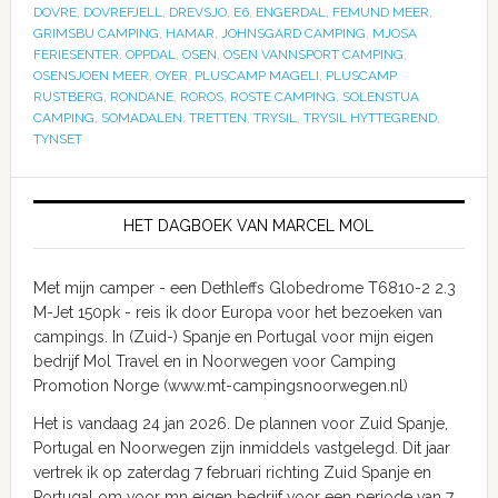
DOVRE
,
DOVREFJELL
,
DREVSJO
,
E6
,
ENGERDAL
,
FEMUND MEER
,
GRIMSBU CAMPING
,
HAMAR
,
JOHNSGARD CAMPING
,
MJOSA
FERIESENTER
,
OPPDAL
,
OSEN
,
OSEN VANNSPORT CAMPING
,
OSENSJOEN MEER
,
OYER
,
PLUSCAMP MAGELI
,
PLUSCAMP
RUSTBERG
,
RONDANE
,
ROROS
,
ROSTE CAMPING
,
SOLENSTUA
CAMPING
,
SOMADALEN
,
TRETTEN
,
TRYSIL
,
TRYSIL HYTTEGREND
,
TYNSET
HET DAGBOEK VAN MARCEL MOL
Met mijn camper - een Dethleffs Globedrome T6810-2 2.3
M-Jet 150pk - reis ik door Europa voor het bezoeken van
campings. In (Zuid-) Spanje en Portugal voor mijn eigen
bedrijf Mol Travel en in Noorwegen voor Camping
Promotion Norge (www.mt-campingsnoorwegen.nl)
Het is vandaag 24 jan 2026. De plannen voor Zuid Spanje,
Portugal en Noorwegen zijn inmiddels vastgelegd. Dit jaar
vertrek ik op zaterdag 7 februari richting Zuid Spanje en
Portugal om voor mn eigen bedrijf voor een periode van 7