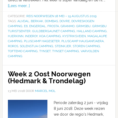
[Lees meer...]
CATEGORIE:
REIS NOORWEGEN 18 MEI – 15 AUGUSTUS 2019
TAGS:
ALVDAL
,
BERKAK
,
DOMBAS
,
DOVRE
,
DOVRESKOGEN
CAMPING
,
E6
,
ENGERDAL
,
FROSTA
,
GRANMO
,
GRIMSBU
,
GRIMSBU
TURISTSENTER
,
GULDBERGAUNET CAMPING
,
HALLAND CAMPING
,
HJERKINN
,
INDEROY
,
KOA CAMPING
,
KYSTRIKSVEIEN
,
MAGALAUPE
CAMPING
,
PLUSCAMP HAGESETER
,
PLUSCAMP HAUGANFJAERA
,
ROROS
,
SOLENSTUA CAMPING
,
STEINKJER
,
STOREN CAMPING
,
TOFTEMO CAMPING
,
TYNSET
,
TYNSET CAMPING
,
VARVOLDEN
CAMPING
Week 2 Oost Noorwegen
(Hedmark & Trondelag)
13 MEI 2018
DOOR
MARCEL MOL
Periode zaterdag 2 juni - vrijdag
8 juni 2018. Deze week reizen
we door de regio's Hedmark,