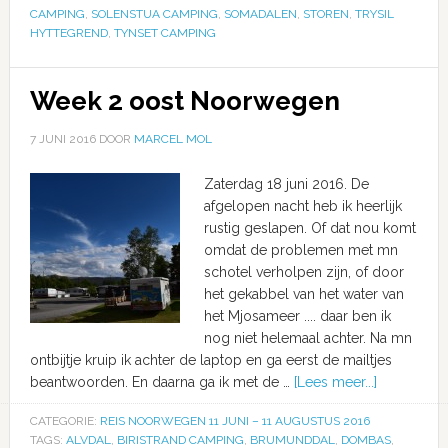
CAMPING
,
SOLENSTUA CAMPING
,
SOMADALEN
,
STOREN
,
TRYSIL
HYTTEGREND
,
TYNSET CAMPING
Week 2 oost Noorwegen
7 JUNI 2016
DOOR
MARCEL MOL
Zaterdag 18 juni 2016. De
afgelopen nacht heb ik heerlijk
rustig geslapen. Of dat nou komt
omdat de problemen met mn
schotel verholpen zijn, of door
het gekabbel van het water van
het Mjosameer .... daar ben ik
nog niet helemaal achter. Na mn
ontbijtje kruip ik achter de laptop en ga eerst de mailtjes
beantwoorden. En daarna ga ik met de …
[Lees meer...]
CATEGORIE:
REIS NOORWEGEN 11 JUNI – 11 AUGUSTUS 2016
TAGS:
ALVDAL
,
BIRISTRAND CAMPING
,
BRUMUNDDAL
,
DOMBAS
,