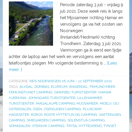
Periode zaterdag 3 juli - vrijdag 9
juli 2021. Deze week reis ik langs
het Mjosameer richting Hamar en
vervolgens ga via het oosten van
Noorwegen
(Innlandet/Hedmark) richting
Trondheim. Zaterdag 3 juli 2021.
Vanmorgen ga ik eerst een tijdje
achter de laptop aan het werk en vervolgens een aantal
telefoontjes plegen. Mn volgende bestemming is …
[Lees
meer...]
CATEGORIE:
REIS NOORWEGEN 26 JUNI – 12 SEPTEMBER 2021
TAGS:
ALVDAL
,
DOMBAS
,
ELVERUM
,
ENGERDAL
,
FEMUND MEER
,
FEMUNDTUNET CAMPING
,
GRIMSBU TURISTSENTER
,
HAMAR
,
HJERKINN
,
JOHNSGARD TURISTSENTER
,
LILLEHAMMER
TURISTSENTER
,
MAGALAUPE CAMPING
,
MJOSAMEER
,
MOELV
,
OS I
OSTERDALEN
,
OSEN
,
OSENSJOEN CAMPING
,
PLUSCAMP
HAGESETER
,
ROROS
,
ROSTE HYTTETUN OG CAMPING
,
SAETERASEN
CAMPING
,
SMEGARDEN CAMPING
,
SOLENSTUA CAMPING
,
SOMADALEN
,
STEINVIK CAMPING
,
TRYSIL HYTTEGREND
,
TYNSET