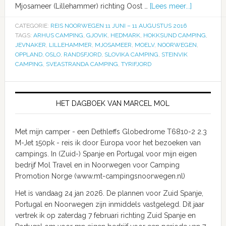
Mjosameer (Lillehammer) richting Oost …
[Lees meer...]
CATEGORIE:
REIS NOORWEGEN 11 JUNI – 11 AUGUSTUS 2016
TAGS:
ARHUS CAMPING
,
GJOVIK
,
HEDMARK
,
HOKKSUND CAMPING
,
JEVNAKER
,
LILLEHAMMER
,
MJOSAMEER
,
MOELV
,
NOORWEGEN
,
OPPLAND
,
OSLO
,
RANDSFJORD
,
SLOVIKA CAMPING
,
STEINVIK
CAMPING
,
SVEASTRANDA CAMPING
,
TYRIFJORD
HET DAGBOEK VAN MARCEL MOL
Met mijn camper - een Dethleffs Globedrome T6810-2 2.3
M-Jet 150pk - reis ik door Europa voor het bezoeken van
campings. In (Zuid-) Spanje en Portugal voor mijn eigen
bedrijf Mol Travel en in Noorwegen voor Camping
Promotion Norge (www.mt-campingsnoorwegen.nl)
Het is vandaag 24 jan 2026. De plannen voor Zuid Spanje,
Portugal en Noorwegen zijn inmiddels vastgelegd. Dit jaar
vertrek ik op zaterdag 7 februari richting Zuid Spanje en