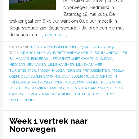
en trekken we vervolgens Oost
Noorwegen (Hedmark) in.
Zaterdag 18 mei 2019. De
wekker gaat om 6.30 uur want om 8.00 uur moet ik in
Siegerswoude zijn. Siegerswoude ? Ja, probleempje met
de schotel en …
[Lees meer...]
CATEGORIE:
REIS NOORWEGEN 18 MEI – 15 AUGUSTUS 2019
TAGS:
ARHUS CAMPING
,
BIRISTRAND CAMPING
,
BRUMUNDDAL
,
E6
BIJ HAMAR
,
ENGERDAL
,
FEMUNDTUNET CAMPING
,
GJOVIK
,
HEDMAR
,
JEVNAKER
,
LILLEHAMMER
,
LILLEHAMMER
TURISTSENTER
,
MJOSA
,
MJOSA FERIE OG FRITIDSSENTER
,
MOELV
,
OSEN
,
OSENSJOEN CAMPING
,
OSENSJOEN MEER
,
OVERTOCHT
FREDERIKSHAVN - OSLO
,
OYER
,
PLUSCAMP MAGELI
,
PLUSCAMP
RUSTBERG
,
SLOVIKA CAMPING
,
SOLENSTUA CAMPING
,
STEINVIK
CAMPING
,
SVEASTRANDA CAMPING
,
TRETTEN
,
TRYSIL
,
TRYSIL
HYTTEGREND
Week 1 vertrek naar
Noorwegen