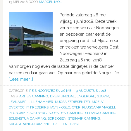
13 MEI 2018
DOOR
MARCEL MOL
Periode zaterdag 26 mei -
vrijdag 1 juni 2018. Deze week
vertrekken we naar Noorwegen
en bezoeken daar eerst de
omgeving rond het Mjosameer
en trekken we vervolgens Oost
Noorwegen (Hedmark) in.
Zaterdag 26 mei 2018.
Vanmorgen nog even de laatste dingetjes in de camper
pakken en daar gaan we ! Op naar ons geliefde Norge ! De …
[Lees meer...]
CATEGORIE:
REIS NOORWEGEN 26 MEI – 9 AUGUSTUS 2018
TAGS:
ARHUS CAMPING
,
BRUMUNDDAL
,
ENGERDAL
,
GJOVIK
,
JEVNAKER
,
LILLEHAMMER
,
MJOSA FERIESENTER
,
MOELV
,
OVERTOCHT FREDERIKSHAVN - OSLO
,
OYER
,
PLUSCAMP MAGELI
,
PLUSCAMP RUSTBERG
,
SJOENDEN CAMPING
,
SLOVIKA CAMPING
,
SOLENSTUA CAMPING
,
SORE OSEN
,
STEINVIK CAMPING
,
SVEASTRANDA CAMPING
,
TRETTEN
,
TRYSIL