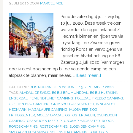
9 JULI 2020
DOOR
MARCEL MOL
Periode zaterdag 4 juli - vrijdag
10 juli 2020. Deze week trekken
we verder de regio Innlandet /
Hedmark binnen en rijden we via
Trysil langs de Zweedse grens
richting Roros en vervolgens via
Tynset en Alvdal richting de E6.
Zaterdag 4 juli 2020. Vanmorgen
doe ik eerst pogingen op bij de volgende camping een
afspraak te plannen, maar helaas. …
[Lees meer...]
CATEGORIE:
REIS NOORWEGEN 20 JUNI – 13 SEPTEMBER 2020
TAGS:
ALVDAL
,
DREVSJO
,
E6 BIJ BRUMUNDDAL
,
E6 BIJ HJERKINN
,
ENGERDAL
,
FEMUNDTUNET CAMPING
,
FOLLDAL
,
FREDBO CAMPING
,
GJELTEN BRU CAMPING
,
GRIMSBU TURISTSENTER
,
INNLANDET
HEDMARK
,
MAGALAUPE CAMPING
,
MJOSA FERIE OG
FRITIDSSENTER
,
MOELV
,
OPPDAL
,
OS I OSTERDALEN
,
OSENSJOEN
CAMPING
,
OSENSJOEN MEER
,
PLUSCAMP HAGESETER
,
ROROS
,
ROROS CAMPING
,
ROSTE CAMPING
,
SJOENDEN CAMPING
,
SMEGARDEN CAMPING
,
SOLENSTUA CAMPING
,
SORE OSEN
,