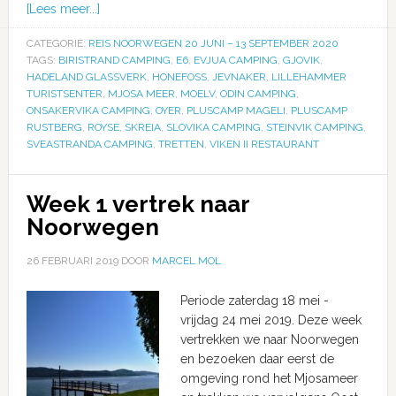
[Lees meer...]
CATEGORIE:
REIS NOORWEGEN 20 JUNI – 13 SEPTEMBER 2020
TAGS:
BIRISTRAND CAMPING
,
E6
,
EVJUA CAMPING
,
GJOVIK
,
HADELAND GLASSVERK
,
HONEFOSS
,
JEVNAKER
,
LILLEHAMMER
TURISTSENTER
,
MJOSA MEER
,
MOELV
,
ODIN CAMPING
,
ONSAKERVIKA CAMPING
,
OYER
,
PLUSCAMP MAGELI
,
PLUSCAMP
RUSTBERG
,
ROYSE
,
SKREIA
,
SLOVIKA CAMPING
,
STEINVIK CAMPING
,
SVEASTRANDA CAMPING
,
TRETTEN
,
VIKEN II RESTAURANT
Week 1 vertrek naar
Noorwegen
26 FEBRUARI 2019
DOOR
MARCEL MOL
Periode zaterdag 18 mei -
vrijdag 24 mei 2019. Deze week
vertrekken we naar Noorwegen
en bezoeken daar eerst de
omgeving rond het Mjosameer