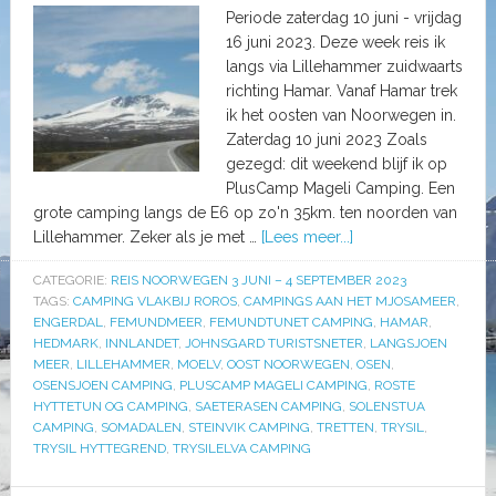
Periode zaterdag 10 juni - vrijdag
16 juni 2023. Deze week reis ik
langs via Lillehammer zuidwaarts
richting Hamar. Vanaf Hamar trek
ik het oosten van Noorwegen in.
Zaterdag 10 juni 2023 Zoals
gezegd: dit weekend blijf ik op
PlusCamp Mageli Camping. Een
grote camping langs de E6 op zo'n 35km. ten noorden van
Lillehammer. Zeker als je met …
[Lees meer...]
CATEGORIE:
REIS NOORWEGEN 3 JUNI – 4 SEPTEMBER 2023
TAGS:
CAMPING VLAKBIJ ROROS
,
CAMPINGS AAN HET MJOSAMEER
,
ENGERDAL
,
FEMUNDMEER
,
FEMUNDTUNET CAMPING
,
HAMAR
,
HEDMARK
,
INNLANDET
,
JOHNSGARD TURISTSNETER
,
LANGSJOEN
MEER
,
LILLEHAMMER
,
MOELV
,
OOST NOORWEGEN
,
OSEN
,
OSENSJOEN CAMPING
,
PLUSCAMP MAGELI CAMPING
,
ROSTE
HYTTETUN OG CAMPING
,
SAETERASEN CAMPING
,
SOLENSTUA
CAMPING
,
SOMADALEN
,
STEINVIK CAMPING
,
TRETTEN
,
TRYSIL
,
TRYSIL HYTTEGREND
,
TRYSILELVA CAMPING