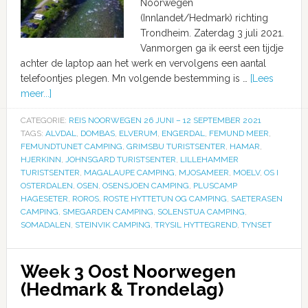
Noorwegen
(Innlandet/Hedmark) richting
Trondheim. Zaterdag 3 juli 2021.
Vanmorgen ga ik eerst een tijdje
achter de laptop aan het werk en vervolgens een aantal
telefoontjes plegen. Mn volgende bestemming is …
[Lees
meer...]
CATEGORIE:
REIS NOORWEGEN 26 JUNI – 12 SEPTEMBER 2021
TAGS:
ALVDAL
,
DOMBAS
,
ELVERUM
,
ENGERDAL
,
FEMUND MEER
,
FEMUNDTUNET CAMPING
,
GRIMSBU TURISTSENTER
,
HAMAR
,
HJERKINN
,
JOHNSGARD TURISTSENTER
,
LILLEHAMMER
TURISTSENTER
,
MAGALAUPE CAMPING
,
MJOSAMEER
,
MOELV
,
OS I
OSTERDALEN
,
OSEN
,
OSENSJOEN CAMPING
,
PLUSCAMP
HAGESETER
,
ROROS
,
ROSTE HYTTETUN OG CAMPING
,
SAETERASEN
CAMPING
,
SMEGARDEN CAMPING
,
SOLENSTUA CAMPING
,
SOMADALEN
,
STEINVIK CAMPING
,
TRYSIL HYTTEGREND
,
TYNSET
Week 3 Oost Noorwegen
(Hedmark & Trondelag)