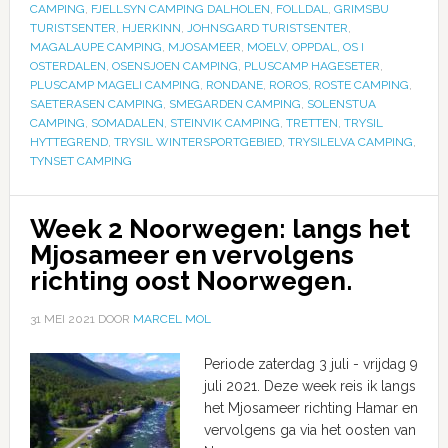
CAMPING
,
FJELLSYN CAMPING DALHOLEN
,
FOLLDAL
,
GRIMSBU
TURISTSENTER
,
HJERKINN
,
JOHNSGARD TURISTSENTER
,
MAGALAUPE CAMPING
,
MJOSAMEER
,
MOELV
,
OPPDAL
,
OS I
OSTERDALEN
,
OSENSJOEN CAMPING
,
PLUSCAMP HAGESETER
,
PLUSCAMP MAGELI CAMPING
,
RONDANE
,
ROROS
,
ROSTE CAMPING
,
SAETERASEN CAMPING
,
SMEGARDEN CAMPING
,
SOLENSTUA
CAMPING
,
SOMADALEN
,
STEINVIK CAMPING
,
TRETTEN
,
TRYSIL
HYTTEGREND
,
TRYSIL WINTERSPORTGEBIED
,
TRYSILELVA CAMPING
,
TYNSET CAMPING
Week 2 Noorwegen: langs het
Mjosameer en vervolgens
richting oost Noorwegen.
31 MEI 2021
DOOR
MARCEL MOL
Periode zaterdag 3 juli - vrijdag 9
juli 2021. Deze week reis ik langs
het Mjosameer richting Hamar en
vervolgens ga via het oosten van