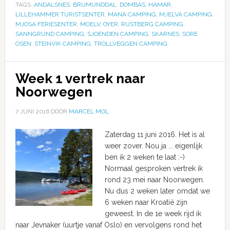
TAGS:
ANDALSNES
,
BRUMUNDDAL
,
DOMBAS
,
HAMAR
,
LILLEHAMMER TURISTSENTER
,
MANA CAMPING
,
MJELVA CAMPING
,
MJOSA FERIESENTER
,
MOELV
,
OYER
,
RUSTBERG CAMPING
,
SANNGRUND CAMPING
,
SJOENDEN CAMPING
,
SKARNES
,
SORE
OSEN
,
STEINVIK CAMPING
,
TROLLVEGGEN CAMPING
Week 1 vertrek naar
Noorwegen
7 JUNI 2016
DOOR
MARCEL MOL
Zaterdag 11 juni 2016. Het is al
weer zover. Nou ja ... eigenlijk
ben ik 2 weken te laat :-)
Normaal gesproken vertrek ik
rond 23 mei naar Noorwegen.
Nu dus 2 weken later omdat we
6 weken naar Kroatië zijn
geweest. In de 1e week rijd ik
naar Jevnaker (uurtje vanaf Oslo) en vervolgens rond het