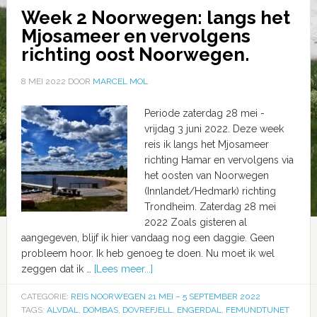
Week 2 Noorwegen: langs het
Mjosameer en vervolgens
richting oost Noorwegen.
8 MEI 2022
DOOR
MARCEL MOL
Periode zaterdag 28 mei -
vrijdag 3 juni 2022. Deze week
reis ik langs het Mjosameer
richting Hamar en vervolgens via
het oosten van Noorwegen
(Innlandet/Hedmark) richting
Trondheim. Zaterdag 28 mei
2022 Zoals gisteren al
aangegeven, blijf ik hier vandaag nog een daggie. Geen
probleem hoor. Ik heb genoeg te doen. Nu moet ik wel
zeggen dat ik …
[Lees meer...]
CATEGORIE:
REIS NOORWEGEN 21 MEI – 5 SEPTEMBER 2022
TAGS:
ALVDAL
,
DOMBAS
,
DOVREFJELL
,
ENGERDAL
,
FEMUNDTUNET