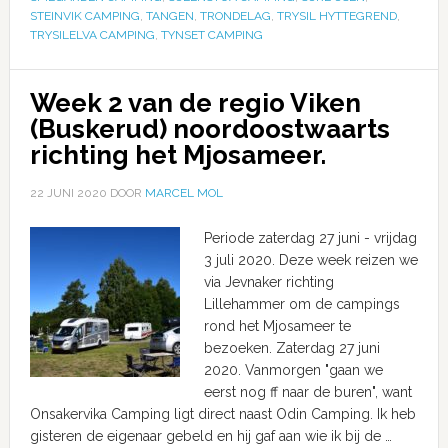
STEINVIK CAMPING
,
TANGEN
,
TRONDELAG
,
TRYSIL HYTTEGREND
,
TRYSILELVA CAMPING
,
TYNSET CAMPING
Week 2 van de regio Viken
(Buskerud) noordoostwaarts
richting het Mjosameer.
22 JUNI 2020
DOOR
MARCEL MOL
Periode zaterdag 27 juni - vrijdag
3 juli 2020. Deze week reizen we
via Jevnaker richting
Lillehammer om de campings
rond het Mjosameer te
bezoeken. Zaterdag 27 juni
2020. Vanmorgen "gaan we
eerst nog ff naar de buren", want
Onsakervika Camping ligt direct naast Odin Camping. Ik heb
gisteren de eigenaar gebeld en hij gaf aan wie ik bij de …