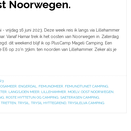
st Noorwegen.
i - vrijdag 16 juni 2023. Deze week reis ik langs via Lillehammer
mar. Vanaf Hamar trek ik het oosten van Noorwegen in. Zaterdag
egd: dit weekend blijf ik op PlusCamp Mageli Camping. Een
 E6 op zo'n 35km. ten noorden van Lillehammer. Zeker als je
23
JOSAMEER
,
ENGERDAL
,
FEMUNDMEER
,
FEMUNDTUNET CAMPING
,
ETER
,
LANGSJOEN MEER
,
LILLEHAMMER
,
MOELV
,
OOST NOORWEGEN
,
NG
,
ROSTE HYTTETUN OG CAMPING
,
SAETERASEN CAMPING
,
,
TRETTEN
,
TRYSIL
,
TRYSIL HYTTEGREND
,
TRYSILELVA CAMPING