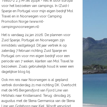
T6810-2 2.3 M-Jet 150pk - reis ik door Europa
voor het bezoeken van campings. In (Zuid-)
Spanje en Portugal voor mijn eigen bedrijf Mol
Travel en in Noorwegen voor Camping
Promotion Norge (www.mt-
campingsnoorwegen.nl)
Het is vandaag 24 jan 2026. De plannen voor
Zuid Spanje, Portugal en Noorwegen zijn
inmiddels vastgelegd. Dit jaar vertrek ik op
zaterdag 7 februari richting Zuid Spanje en
Portugal om voor mn eigen bedrijf voor een
periode van 7 weken, klanten van Mol Travel te
bezoeken. Zoals gebruikelijk houd ik weer een
dagelijkse blog bij.
Ook mn reis naar Noorwegen is al gepland:
vertrek donderdag 21 mei richting DK. Overtocht
met de MS Bergensfjord van Fjord Line van
Hirtshals naar Kristiansand. Terug: dinsdag 25
augustus met de Stena Germanica van de Stena
Line van Goteborg naar Kiel. Wordt vervolgd.