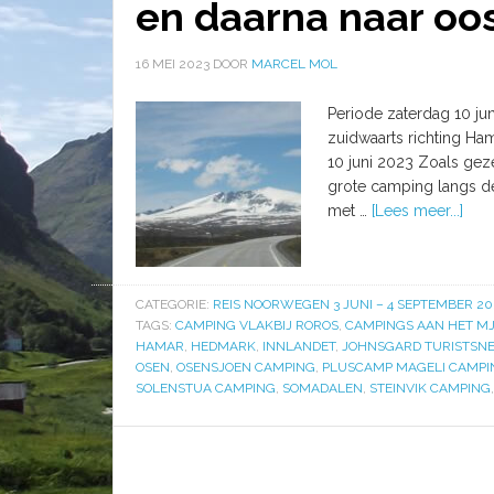
en daarna naar oo
16 MEI 2023
DOOR
MARCEL MOL
Periode zaterdag 10 jun
zuidwaarts richting Ha
10 juni 2023 Zoals gez
grote camping langs de
met …
[Lees meer...]
CATEGORIE:
REIS NOORWEGEN 3 JUNI – 4 SEPTEMBER 20
TAGS:
CAMPING VLAKBIJ ROROS
,
CAMPINGS AAN HET M
HAMAR
,
HEDMARK
,
INNLANDET
,
JOHNSGARD TURISTSN
OSEN
,
OSENSJOEN CAMPING
,
PLUSCAMP MAGELI CAMPI
SOLENSTUA CAMPING
,
SOMADALEN
,
STEINVIK CAMPING