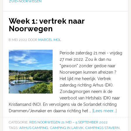
ZUID-NOORWEGEN
Week 1: vertrek naar
Noorwegen
8 MEI 2022
DOOR
MARCEL MOL
Periode zaterdag 21 mei - vrijdag
27 mei 2022. Zou ik dan nu
"gewoon" zonder gedoe naar
Noorwegen kunnen afreizen ?
Het lijkt me heerlijk. Vertrek
zaterdag richting Arhus (DK).
Zondagmorgen neem ik de
veerboot van Hirtshals (DK) naar
Kristiansand (NO). En vervolgens via de Sorlandet richting
Drammen/Jevnaker en daarna richting het …
[Lees meer...]
CATEGORIE:
REIS NOORWEGEN 21 MEI – 5 SEPTEMBER 2022
TAGS:
ARHUS CAMPING
,
CAMPING IN LARVIK
,
CAMPINGS STAVERN
,