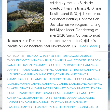
vrijdag 29 mei 2026. Na de
overtocht van Hirtshals (DK) naar
Kristiansand (NO), rijd ik door de
Sorlandet richting Honefoss en
Jevnaker en vervolgens richting
het Mjosa Meer. Donderdag 21
mei 2026 Sinds Corona (omdat
ik toen niet in Denemarken mocht overnachten), rijd ik 's
nachts op de heenreis naar Noorwegen. En …
[Lees meer...]
CATEGORIE:
REIS NOORWEGEN 21 MEI – 26 AUGUSTUS 2026
TAGS:
BLOKKEBUKTA CAMPING
,
CAMPING AAN DE E6 TE NOORDEN
VAN LILLEHAMMER
,
CAMPING AAN HET MJOSAMEER
,
CAMPING
AAN HET RANDSFJORD
,
CAMPING AAN HET TYRIFJORD
,
CAMPING IN
HELGEROA
,
CAMPING IN HORTEN
,
CAMPING IN JEVNAKER
,
CAMPING IN LILLEHAMMER
,
CAMPING IN SANDEFJORD
,
CAMPING
VLAKBIJ HAVEN LARVIK
,
CAMPING VLAKBIJ LANGESUND
,
CAMPING
VLAKBIJ STAVERN
,
CAMPINGS IN GRIMSTAD
,
CAMPINGS TELEMARK
,
FURUSTRAND CAMPING
,
GRANHOLMEN CAMPING
,
LANGEBY
CAMPING
,
LILLEHAMMER TURISTSENTER
,
LOVOYA OSLOFJORD
,
LYNGSTRAND CAMPING
,
MARIVOLD CAMPING
,
MOYSAND
FAMILIECAMPING
,
PLUSCAMP MAGELI CAMPING
,
ROGNSTRANDA