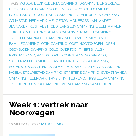
TAGS:
AGDER
,
BLOKKEBUKTA CAMPING
,
DRAMMEN
,
ENGERDAL
,
FEMUNDTUNET CAMPING DREVSJO
,
FURODDEN CAMPING
BIRISTRAND
,
FURUSTRAND CAMPING
,
GRANHOLMEN CAMPING
,
GRIMSTAD
,
HEDMARK
,
HELGEROA
,
HONEFOSS
,
INNLANDET
,
JEVNAKER
,
KUST VESTFOLD
,
LANGEBY CAMPING
,
LILLEHAMMER
TURISTSENTER
,
LYNGSTRAND CAMPING
,
MAGELI CAMPING
TRETTEN
,
MARIVOLD CAMPING
,
MJOSAMEER
,
MOYSAND
FAMILIECAMPING
,
ODIN CAMPING
,
OOST NOORWEGEN.
,
OSEN
,
OSENSJOEN CAMPING
,
OSLO
,
OVERTOCHT HIRTSHALS -
KRISTIANSAND
,
RANDSFJORD
,
ROGNSTRANDA CAMPING
,
SAETERASEN CAMPING
,
SANDEFJORD
,
SLOVIKA CAMPING
,
SOLENSTUA CAMPING
,
STATHELLE
,
STAVERN
,
STEINVIK CAMPING
MOELV
,
STOLPESTAD CAMPING
,
STRETERE CAMPING
,
SVEASTRANDA
CAMPING
,
TELEMARK
,
TRYSIL HYTTEGREND
,
TRYSILELVA CAMPING
,
TYRIFJORD
,
UTVIKA CAMPING
,
VORA CAMPING SANDEFJORD
Week 1: vertrek naar
Noorwegen
16 MEI 2023
DOOR
MARCEL MOL