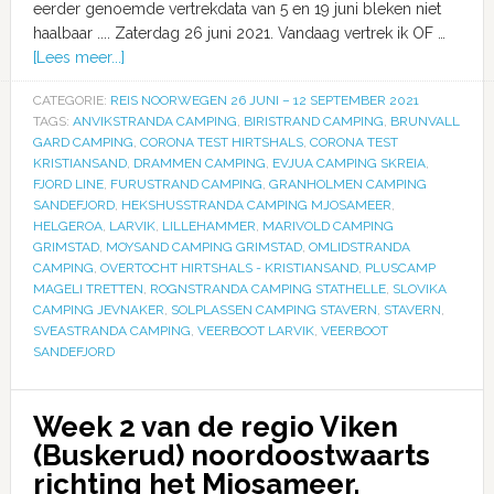
eerder genoemde vertrekdata van 5 en 19 juni bleken niet
haalbaar .... Zaterdag 26 juni 2021. Vandaag vertrek ik OF …
[Lees meer...]
CATEGORIE:
REIS NOORWEGEN 26 JUNI – 12 SEPTEMBER 2021
TAGS:
ANVIKSTRANDA CAMPING
,
BIRISTRAND CAMPING
,
BRUNVALL
GARD CAMPING
,
CORONA TEST HIRTSHALS
,
CORONA TEST
KRISTIANSAND
,
DRAMMEN CAMPING
,
EVJUA CAMPING SKREIA
,
FJORD LINE
,
FURUSTRAND CAMPING
,
GRANHOLMEN CAMPING
SANDEFJORD
,
HEKSHUSSTRANDA CAMPING MJOSAMEER
,
HELGEROA
,
LARVIK
,
LILLEHAMMER
,
MARIVOLD CAMPING
GRIMSTAD
,
MOYSAND CAMPING GRIMSTAD
,
OMLIDSTRANDA
CAMPING
,
OVERTOCHT HIRTSHALS - KRISTIANSAND
,
PLUSCAMP
MAGELI TRETTEN
,
ROGNSTRANDA CAMPING STATHELLE
,
SLOVIKA
CAMPING JEVNAKER
,
SOLPLASSEN CAMPING STAVERN
,
STAVERN
,
SVEASTRANDA CAMPING
,
VEERBOOT LARVIK
,
VEERBOOT
SANDEFJORD
Week 2 van de regio Viken
(Buskerud) noordoostwaarts
richting het Mjosameer.