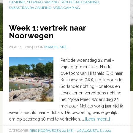
CAMPING
,
SLOVIKA CAMPING
,
STOLPESTAD CAMPING
,
SVEASTRANDA CAMPING
,
VORA CAMPING
Week 1: vertrek naar
Noorwegen
28 APRIL 2024
DOOR
MARCEL MOL
Periode woensdag 22 mei -
vrijdag 31 mei 2024. Na de
overtocht van Hirtshals (DK) naar
Kristiansand (NO), rijd ik door de
Sorlandet richting Honefoss en
Jevnaker en vervolgens richting
het Mjosa Meer. Woensdag 22
mei 2024 Net als vorig jaar rijd ik
weer 's nachts naar Hirtshals. De bedoeling was eigenlijk
om op zaterdag 18 mei te vertrekken, …
[Lees meer...]
CATEGORIE:
REIS NOORWEGEN 22 MEI – 26 AUGUSTUS 2024