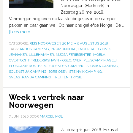
Noorwegen (Hedmark) in.
Zaterdag 26 mei 2018.
Vanmorgen nog even de laatste dingetjes in de camper
pakken en daar gaan we ! Op naar ons geliefde Norge ! De …
[Lees meer...]
CATEGORIE:
REIS NOORWEGEN 26 MEI – 9 AUGUSTUS 2018
TAGS:
ARHUS CAMPING
,
BRUMUNDDAL
,
ENGERDAL
,
GJOVIK
,
JEVNAKER
,
LILLEHAMMER
,
MJOSA FERIESENTER
,
MOELV
,
OVERTOCHT FREDERIKSHAVN - OSLO
,
OYER
,
PLUSCAMP MAGELI
,
PLUSCAMP RUSTBERG
,
SJOENDEN CAMPING
,
SLOVIKA CAMPING
,
SOLENSTUA CAMPING
,
SORE OSEN
,
STEINVIK CAMPING
,
SVEASTRANDA CAMPING
,
TRETTEN
,
TRYSIL
Week 1 vertrek naar
Noorwegen
7 JUNI 2016
DOOR
MARCEL MOL
Zaterdag 11 juni 2016. Het is al