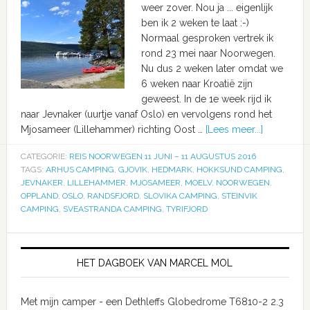
weer zover. Nou ja ... eigenlijk
ben ik 2 weken te laat :-)
Normaal gesproken vertrek ik
rond 23 mei naar Noorwegen.
Nu dus 2 weken later omdat we
6 weken naar Kroatië zijn
geweest. In de 1e week rijd ik
naar Jevnaker (uurtje vanaf Oslo) en vervolgens rond het
Mjosameer (Lillehammer) richting Oost …
[Lees meer...]
CATEGORIE:
REIS NOORWEGEN 11 JUNI – 11 AUGUSTUS 2016
TAGS:
ARHUS CAMPING
,
GJOVIK
,
HEDMARK
,
HOKKSUND CAMPING
,
JEVNAKER
,
LILLEHAMMER
,
MJOSAMEER
,
MOELV
,
NOORWEGEN
,
OPPLAND
,
OSLO
,
RANDSFJORD
,
SLOVIKA CAMPING
,
STEINVIK
CAMPING
,
SVEASTRANDA CAMPING
,
TYRIFJORD
HET DAGBOEK VAN MARCEL MOL
Met mijn camper - een Dethleffs Globedrome T6810-2 2.3