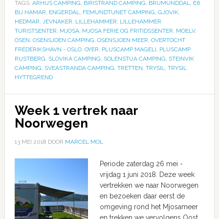
TAGS:
ARHUS CAMPING
,
BIRISTRAND CAMPING
,
BRUMUNDDAL
,
E6
BIJ HAMAR
,
ENGERDAL
,
FEMUNDTUNET CAMPING
,
GJOVIK
,
HEDMAR
,
JEVNAKER
,
LILLEHAMMER
,
LILLEHAMMER
TURISTSENTER
,
MJOSA
,
MJOSA FERIE OG FRITIDSSENTER
,
MOELV
,
OSEN
,
OSENSJOEN CAMPING
,
OSENSJOEN MEER
,
OVERTOCHT
FREDERIKSHAVN - OSLO
,
OYER
,
PLUSCAMP MAGELI
,
PLUSCAMP
RUSTBERG
,
SLOVIKA CAMPING
,
SOLENSTUA CAMPING
,
STEINVIK
CAMPING
,
SVEASTRANDA CAMPING
,
TRETTEN
,
TRYSIL
,
TRYSIL
HYTTEGREND
Week 1 vertrek naar
Noorwegen
13 MEI 2018
DOOR
MARCEL MOL
Periode zaterdag 26 mei -
vrijdag 1 juni 2018. Deze week
vertrekken we naar Noorwegen
en bezoeken daar eerst de
omgeving rond het Mjosameer
en trekken we vervolgens Oost