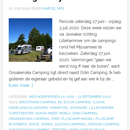
22 JUNI 2020
DOOR
MARCEL MOL
Periode zaterdag 27 juni - vrijdag
3 juli 2020. Deze week reizen we
via Jevnaker richting
Lillehammer om de campings
rond het Mjosameer te
bezoeken. Zaterdag 27 juni
2020. Vanmorgen "gaan we
eerst nog ff naar de buren", want
Onsakervika Camping ligt direct naast Odin Camping. Ik heb
gisteren de eigenaar gebeld en hij gaf aan wie ik bij de …
[Lees meer...]
CATEGORIE:
REIS NOORWEGEN 20 JUNI – 13 SEPTEMBER 2020
TAGS:
BIRISTRAND CAMPING
,
E6
,
EVJUA CAMPING
,
GJOVIK
,
HADELAND GLASSVERK
,
HONEFOSS
,
JEVNAKER
,
LILLEHAMMER
TURISTSENTER
,
MJOSA MEER
,
MOELV
,
ODIN CAMPING
,
ONSAKERVIKA CAMPING
,
OYER
,
PLUSCAMP MAGELI
,
PLUSCAMP
RUSTBERG
,
ROYSE
,
SKREIA
,
SLOVIKA CAMPING
,
STEINVIK CAMPING
,
SVEASTRANDA CAMPING
,
TRETTEN
,
VIKEN II RESTAURANT