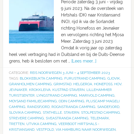
Periode zaterdag 3 juni - vrijdag
9 juni 2023. Na de oversteek van
Hirtshals (DK) naar Kristiansand
(NO), rijd ik via de Sorlandet
richting Honefoss en Jevnaker
en vervolgens richting het Mjosa
Meer. Zaterdag 3 juni 2023
Omdat ik vorig jaar op zaterdag
heel veel vertraging had in Duitsland en bij de Duits-Deense
grens, heb ik besloten om net …
[Lees meer...]
CATEGORIE:
REIS NOORWEGEN 3 JUNI – 4 SEPTEMBER 2023
TAGS:
BLOKKEBUKTA CAMPING
,
FURUSTRAND CAMPING
,
GJOVIK
,
GRANHOLMEN CAMPING
,
GRIMSTAD
,
HELGEROA
,
HONEFOSS
,
HOV
,
JEVNAKER
,
KROKKLEIVA
,
KUSTPAD STAVERN
,
LILLEHAMMER
TURISTSENTER
,
LYNGSTRAND CAMPING
,
MARIVOLD CAMPING
,
MOYSAND FAMILIECAMPING
,
ODIN CAMPING
,
PLUSCAMP MAGELI
CAMPING
,
RANDSFJORD
,
ROGNSTRANDA CAMPING
,
SANDEFJORD
,
SLOVIKA CAMPING
,
STATHELLE
,
STAVERN
,
STOLPESTAD CAMPING
,
STREVERE CAMPING
,
SVEASTRANDA CAMPING
,
TELEMARK
,
TRETTEN
,
UTVIKA CAMPING
,
VEERBOOT HIRTSHALS -
KRISTIANSAND
,
VESTFOLD
,
VIA HAMBURG NAAR NOORWEGEN
,