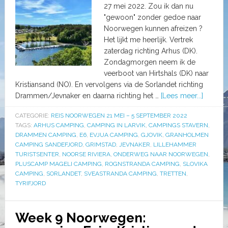
27 mei 2022. Zou ik dan nu
"gewoon" zonder gedoe naar
Noorwegen kunnen afreizen ?
Het lijkt me heerlijk. Vertrek
zaterdag richting Arhus (DK).
Zondagmorgen neem ik de
veerboot van Hirtshals (DK) naar
Kristiansand (NO). En vervolgens via de Sorlandet richting
Drammen/Jevnaker en daarna richting het …
[Lees meer...]
CATEGORIE:
REIS NOORWEGEN 21 MEI – 5 SEPTEMBER 2022
TAGS:
ARHUS CAMPING
,
CAMPING IN LARVIK
,
CAMPINGS STAVERN
,
DRAMMEN CAMPING
,
E6
,
EVJUA CAMPING
,
GJOVIK
,
GRANHOLMEN
CAMPING SANDEFJORD
,
GRIMSTAD
,
JEVNAKER
,
LILLEHAMMER
TURISTSENTER
,
NOORSE RIVIERA
,
ONDERWEG NAAR NOORWEGEN
,
PLUSCAMP MAGELI CAMPING
,
ROGNSTRANDA CAMPING
,
SLOVIKA
CAMPING
,
SORLANDET
,
SVEASTRANDA CAMPING
,
TRETTEN
,
TYRIFJORD
Week 9 Noorwegen: