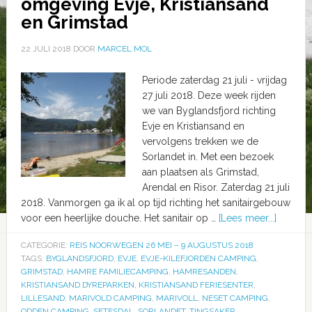
omgeving Evje, Kristiansand
en Grimstad
22 JULI 2018
DOOR
MARCEL MOL
Periode zaterdag 21 juli - vrijdag
27 juli 2018. Deze week rijden
we van Byglandsfjord richting
Evje en Kristiansand en
vervolgens trekken we de
Sorlandet in. Met een bezoek
aan plaatsen als Grimstad,
Arendal en Risor. Zaterdag 21 juli
2018. Vanmorgen ga ik al op tijd richting het sanitairgebouw
voor een heerlijke douche. Het sanitair op …
[Lees meer...]
CATEGORIE:
REIS NOORWEGEN 26 MEI – 9 AUGUSTUS 2018
TAGS:
BYGLANDSFJORD
,
EVJE
,
EVJE-KILEFJORDEN CAMPING
,
GRIMSTAD
,
HAMRE FAMILIECAMPING
,
HAMRESANDEN
,
KRISTIANSAND DYREPARKEN
,
KRISTIANSAND FERIESENTER
,
LILLESAND
,
MARIVOLD CAMPING
,
MARIVOLL
,
NESET CAMPING
,
ODDEN CAMPING
,
SETESDAL
,
SORLANDET
,
TINGSAKER