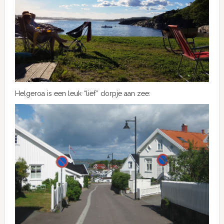
Helgeroa is een leuk “lief” dorpje aan zee: