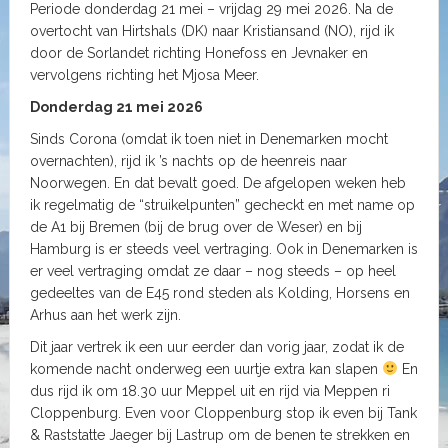
Periode donderdag 21 mei – vrijdag 29 mei 2026. Na de
overtocht van Hirtshals (DK) naar Kristiansand (NO), rijd ik
door de Sorlandet richting Honefoss en Jevnaker en
vervolgens richting het Mjosa Meer.
Donderdag 21 mei 2026
Sinds Corona (omdat ik toen niet in Denemarken mocht
overnachten), rijd ik ’s nachts op de heenreis naar
Noorwegen. En dat bevalt goed. De afgelopen weken heb
ik regelmatig de “struikelpunten” gecheckt en met name op
de A1 bij Bremen (bij de brug over de Weser) en bij
Hamburg is er steeds veel vertraging. Ook in Denemarken is
er veel vertraging omdat ze daar – nog steeds – op heel
gedeeltes van de E45 rond steden als Kolding, Horsens en
Arhus aan het werk zijn.
Dit jaar vertrek ik een uur eerder dan vorig jaar, zodat ik de
komende nacht onderweg een uurtje extra kan slapen
En
dus rijd ik om 18.30 uur Meppel uit en rijd via Meppen ri
Cloppenburg. Even voor Cloppenburg stop ik even bij Tank
& Raststatte Jaeger bij Lastrup om de benen te strekken en