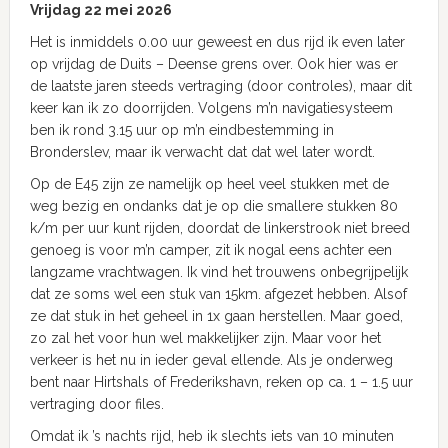
Vrijdag 22 mei 2026
Het is inmiddels 0.00 uur geweest en dus rijd ik even later
op vrijdag de Duits – Deense grens over. Ook hier was er
de laatste jaren steeds vertraging (door controles), maar dit
keer kan ik zo doorrijden. Volgens m’n navigatiesysteem
ben ik rond 3.15 uur op m’n eindbestemming in
Bronderslev, maar ik verwacht dat dat wel later wordt.
Op de E45 zijn ze namelijk op heel veel stukken met de
weg bezig en ondanks dat je op die smallere stukken 80
k/m per uur kunt rijden, doordat de linkerstrook niet breed
genoeg is voor m’n camper, zit ik nogal eens achter een
langzame vrachtwagen. Ik vind het trouwens onbegrijpelijk
dat ze soms wel een stuk van 15km. afgezet hebben. Alsof
ze dat stuk in het geheel in 1x gaan herstellen. Maar goed,
zo zal het voor hun wel makkelijker zijn. Maar voor het
verkeer is het nu in ieder geval ellende. Als je onderweg
bent naar Hirtshals of Frederikshavn, reken op ca. 1 – 1.5 uur
vertraging door files.
Omdat ik ’s nachts rijd, heb ik slechts iets van 10 minuten