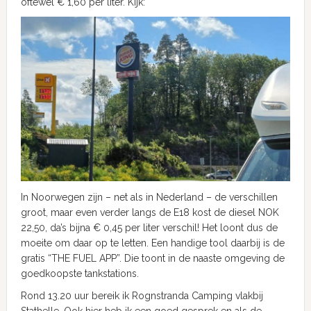
oftewel € 1,60 per liter. Kijk:
In Noorwegen zijn – net als in Nederland – de verschillen
groot, maar even verder langs de E18 kost de diesel NOK
22,50, da’s bijna € 0,45 per liter verschil! Het loont dus de
moeite om daar op te letten. Een handige tool daarbij is de
gratis “THE FUEL APP”. Die toont in de naaste omgeving de
goedkoopste tankstations.
Rond 13.20 uur bereik ik Rognstranda Camping vlakbij
Stathelle. Ook hier heb ik een goed gesprek en als de