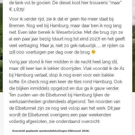
de tank vol te gooien. De diesel kost hier trouwens “maar”
€ 1,879!
Voor ik verder rijd, zie ik dat er geen file meer staat bij
Bremen. Nog wel bij Hamburg, maar daar ben ik nog lang
niet. Even later bereik ik Weserbrücke. Met die brug zijn ze
al een paar jaar bezig (duurt nog tot eind 2027) en het geeft
veel vertraging. Maar ja, niet zo gek natuurlijk ….. er rijden ca.
118.000 voertuigen per dag over de brug
Vorig jaar stond ik hier midden in de nacht heel lang stil,
maar dit keer kan ik lekker doorrijden. Vlak voordat ik de A1
bij Hamburg verlaat, stop ik nog even voor een bakkie
koffie. En check nog een keer de files rond Hamburg. Ook
die blijken inmiddels opgelost en dus ga ik gauw verder.
Ten zuiden van de Elbetunnel bij Hamburg lijken de
werkzaamheden grotendeels afgerond. Ten noorden van
de Elbetunnel zijn ze nog wel volop aan het werk. Dit jaar
wordt de Elbetunnel overigens een paar weekenden
volledig afgesloten, zie onderstaand overzicht: