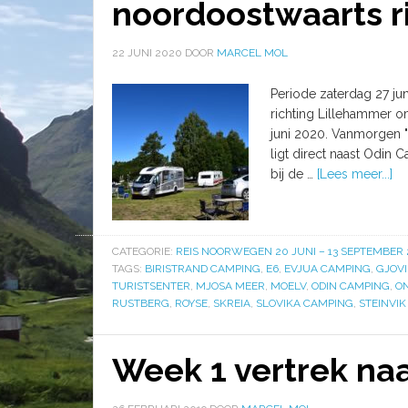
noordoostwaarts r
22 JUNI 2020
DOOR
MARCEL MOL
Periode zaterdag 27 jun
richting Lillehammer 
juni 2020. Vanmorgen "
ligt direct naast Odin 
bij de …
[Lees meer...]
CATEGORIE:
REIS NOORWEGEN 20 JUNI – 13 SEPTEMBER
TAGS:
BIRISTRAND CAMPING
,
E6
,
EVJUA CAMPING
,
GJOVI
TURISTSENTER
,
MJOSA MEER
,
MOELV
,
ODIN CAMPING
,
O
RUSTBERG
,
ROYSE
,
SKREIA
,
SLOVIKA CAMPING
,
STEINVI
Week 1 vertrek n