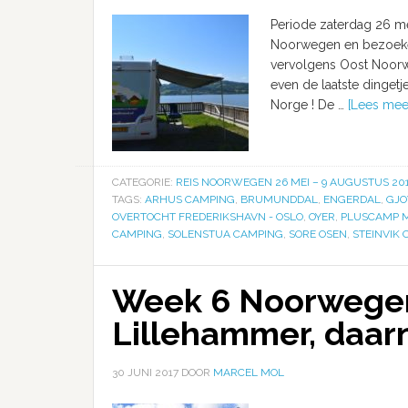
Periode zaterdag 26 me
Noorwegen en bezoeke
vervolgens Oost Noorw
even de laatste dinget
Norge ! De …
[Lees meer.
CATEGORIE:
REIS NOORWEGEN 26 MEI – 9 AUGUSTUS 20
TAGS:
ARHUS CAMPING
,
BRUMUNDDAL
,
ENGERDAL
,
GJO
OVERTOCHT FREDERIKSHAVN - OSLO
,
OYER
,
PLUSCAMP 
CAMPING
,
SOLENSTUA CAMPING
,
SORE OSEN
,
STEINVIK
Week 6 Noorwegen
Lillehammer, daar
30 JUNI 2017
DOOR
MARCEL MOL