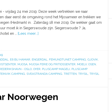
i - vrijdag 24 mei 2019. Deze week vertrekken we naar
n daar eerst de omgeving rond het Mjosameer en trekken we
egen (Hedmark) in. Zaterdag 18 mei 2019. De wekker gaat om
uur moet ik in Siegerswoude zijn. Siegerswoude ? Ja,
hotel en …
[Lees meer...]
19
DDAL
,
E6 BIJ HAMAR
,
ENGERDAL
,
FEMUNDTUNET CAMPING
,
GJOVIK
,
ISTSENTER
,
MJOSA
,
MJOSA FERIE OG FRITIDSSENTER
,
MOELV
,
OSEN
,
REDERIKSHAVN - OSLO
,
OYER
,
PLUSCAMP MAGELI
,
PLUSCAMP
TEINVIK CAMPING
,
SVEASTRANDA CAMPING
,
TRETTEN
,
TRYSIL
,
TRYSIL
aar Noorwegen