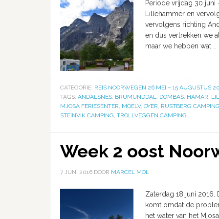
Periode vrijdag 30 jun
Lillehammer en vervol
vervolgens richting An
en dus vertrekken we al
maar we hebben wat …
CATEGORIE:
REIS NOORWEGEN 26 MEI – 15 AUGUSTUS 20
TAGS:
ANDALSNES
,
BRUMUNDDAL
,
DOMBAS
,
HAMAR
,
LI
MJOSA FERIESENTER
,
MOELV
,
OYER
,
RUSTBERG CAMPIN
STEINVIK CAMPING
,
TROLLVEGGEN CAMPING
Week 2 oost Noor
7 JUNI 2016
DOOR
MARCEL MOL
Zaterdag 18 juni 2016. 
komt omdat de problem
het water van het Mjosa