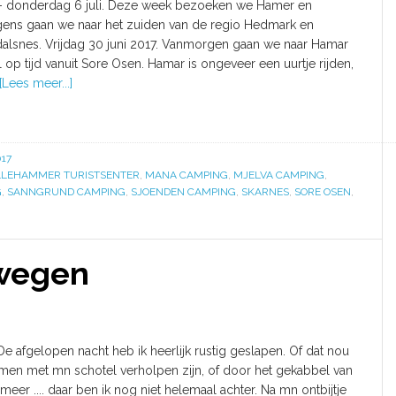
i - donderdag 6 juli. Deze week bezoeken we Hamer en
gens gaan we naar het zuiden van de regio Hedmark en
dalsnes. Vrijdag 30 juni 2017. Vanmorgen gaan we naar Hamar
 op tijd vanuit Sore Osen. Hamar is ongeveer een uurtje rijden,
[Lees meer...]
17
LLEHAMMER TURISTSENTER
,
MANA CAMPING
,
MJELVA CAMPING
,
G
,
SANNGRUND CAMPING
,
SJOENDEN CAMPING
,
SKARNES
,
SORE OSEN
,
wegen
De afgelopen nacht heb ik heerlijk rustig geslapen. Of dat nou
en met mn schotel verholpen zijn, of door het gekabbel van
meer .... daar ben ik nog niet helemaal achter. Na mn ontbijtje