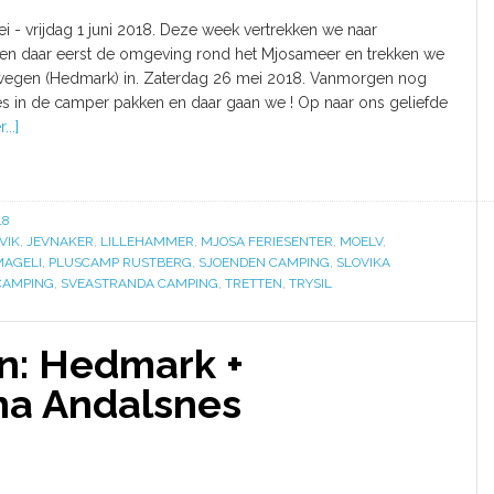
i - vrijdag 1 juni 2018. Deze week vertrekken we naar
n daar eerst de omgeving rond het Mjosameer en trekken we
egen (Hedmark) in. Zaterdag 26 mei 2018. Vanmorgen nog
jes in de camper pakken en daar gaan we ! Op naar ons geliefde
..]
18
VIK
,
JEVNAKER
,
LILLEHAMMER
,
MJOSA FERIESENTER
,
MOELV
,
MAGELI
,
PLUSCAMP RUSTBERG
,
SJOENDEN CAMPING
,
SLOVIKA
 CAMPING
,
SVEASTRANDA CAMPING
,
TRETTEN
,
TRYSIL
: Hedmark +
na Andalsnes