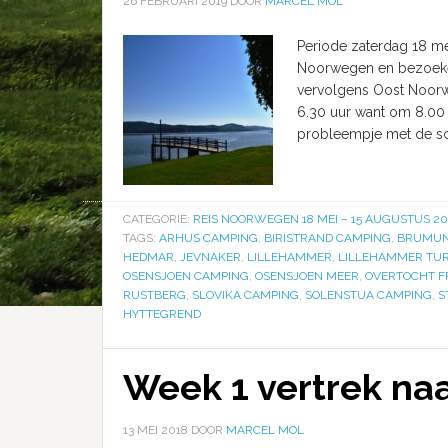
26 FEBRUARI 2019
DOOR
MARCEL MOL
Periode zaterdag 18 me
Noorwegen en bezoeke
vervolgens Oost Noorw
6.30 uur want om 8.00 
probleempje met de sc
CATEGORIE:
REIS NOORWEGEN 18 MEI – 15 AUGUSTUS 20
TAGS:
ARHUS CAMPING
,
BIRISTRAND CAMPING
,
BRUMUN
HEDMAR
,
JEVNAKER
,
LILLEHAMMER
,
LILLEHAMMER TUR
OSENSJOEN CAMPING
,
OSENSJOEN MEER
,
OVERTOCHT F
RUSTBERG
,
SLOVIKA CAMPING
,
SOLENSTUA CAMPING
,
S
HYTTEGREND
Week 1 vertrek n
13 MEI 2018
DOOR
MARCEL MOL