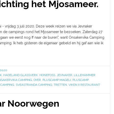
ichting het Mjosameer.
i - vrijdag 3 juli 2020. Deze week reizen we via Jevnaker
om de campings rond het Mjosameer te bezoeken. Zaterdag 27
gaan we eerst nog ff naar de buren", want Onsakervika Camping
Camping. Ik heb gisteren de eigenaar gebeld en hij gaf aan wie ik
 2020
K
,
HADELAND GLASSVERK
,
HONEFOSS
,
JEVNAKER
,
LILLEHAMMER
NSAKERVIKA CAMPING
,
OYER
,
PLUSCAMP MAGELI
,
PLUSCAMP
K CAMPING
,
SVEASTRANDA CAMPING
,
TRETTEN
,
VIKEN II RESTAURANT
aar Noorwegen