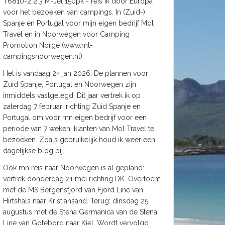
T6810-2 2.3 M-Jet 150pk - reis ik door Europa
voor het bezoeken van campings. In (Zuid-)
Spanje en Portugal voor mijn eigen bedrijf Mol
Travel en in Noorwegen voor Camping
Promotion Norge (www.mt-
campingsnoorwegen.nl)
Het is vandaag 24 jan 2026. De plannen voor
Zuid Spanje, Portugal en Noorwegen zijn
inmiddels vastgelegd. Dit jaar vertrek ik op
zaterdag 7 februari richting Zuid Spanje en
Portugal om voor mn eigen bedrijf voor een
periode van 7 weken, klanten van Mol Travel te
bezoeken. Zoals gebruikelijk houd ik weer een
dagelijkse blog bij.
Ook mn reis naar Noorwegen is al gepland:
vertrek donderdag 21 mei richting DK. Overtocht
met de MS Bergensfjord van Fjord Line van
Hirtshals naar Kristiansand. Terug: dinsdag 25
augustus met de Stena Germanica van de Stena
Line van Goteborg naar Kiel. Wordt vervolgd.