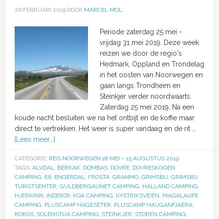
26 FEBRUARI 2019
DOOR
MARCEL MOL
Periode zaterdag 25 mei -
vrijdag 31 mei 2019. Deze week
reizen we door de regio's
Hedmark, Oppland en Trondelag
in het oosten van Noorwegen en
gaan langs Trondheim en
Steinkjer verder noordwaarts.
Zaterdag 25 mei 2019. Na een
koude nacht besluiten we na het ontbijt en de koffie maar
direct te vertrekken. Het weer is super vandaag en de rit …
[Lees meer...]
CATEGORIE:
REIS NOORWEGEN 18 MEI – 15 AUGUSTUS 2019
TAGS:
ALVDAL
,
BERKAK
,
DOMBAS
,
DOVRE
,
DOVRESKOGEN
CAMPING
,
E6
,
ENGERDAL
,
FROSTA
,
GRANMO
,
GRIMSBU
,
GRIMSBU
TURISTSENTER
,
GULDBERGAUNET CAMPING
,
HALLAND CAMPING
,
HJERKINN
,
INDEROY
,
KOA CAMPING
,
KYSTRIKSVEIEN
,
MAGALAUPE
CAMPING
,
PLUSCAMP HAGESETER
,
PLUSCAMP HAUGANFJAERA
,
ROROS
,
SOLENSTUA CAMPING
,
STEINKJER
,
STOREN CAMPING
,