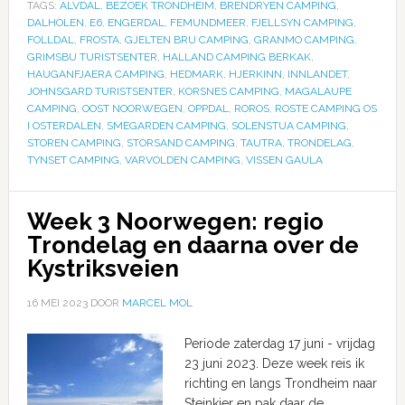
TAGS:
ALVDAL
,
BEZOEK TRONDHEIM
,
BRENDRYEN CAMPING
,
DALHOLEN
,
E6
,
ENGERDAL
,
FEMUNDMEER
,
FJELLSYN CAMPING
,
FOLLDAL
,
FROSTA
,
GJELTEN BRU CAMPING
,
GRANMO CAMPING
,
GRIMSBU TURISTSENTER
,
HALLAND CAMPING BERKAK
,
HAUGANFJAERA CAMPING
,
HEDMARK
,
HJERKINN
,
INNLANDET
,
JOHNSGARD TURISTSENTER
,
KORSNES CAMPING
,
MAGALAUPE
CAMPING
,
OOST NOORWEGEN
,
OPPDAL
,
ROROS
,
ROSTE CAMPING OS
I OSTERDALEN
,
SMEGARDEN CAMPING
,
SOLENSTUA CAMPING
,
STOREN CAMPING
,
STORSAND CAMPING
,
TAUTRA
,
TRONDELAG
,
TYNSET CAMPING
,
VARVOLDEN CAMPING
,
VISSEN GAULA
Week 3 Noorwegen: regio
Trondelag en daarna over de
Kystriksveien
16 MEI 2023
DOOR
MARCEL MOL
Periode zaterdag 17 juni - vrijdag
23 juni 2023. Deze week reis ik
richting en langs Trondheim naar
Steinkjer en pak daar de