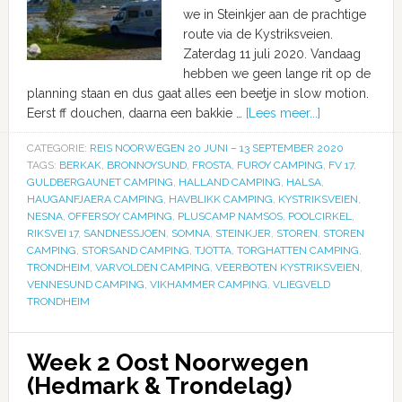
we in Steinkjer aan de prachtige
route via de Kystriksveien.
Zaterdag 11 juli 2020. Vandaag
hebben we geen lange rit op de
planning staan en dus gaat alles een beetje in slow motion.
Eerst ff douchen, daarna een bakkie …
[Lees meer...]
CATEGORIE:
REIS NOORWEGEN 20 JUNI – 13 SEPTEMBER 2020
TAGS:
BERKAK
,
BRONNOYSUND
,
FROSTA
,
FUROY CAMPING
,
FV 17
,
GULDBERGAUNET CAMPING
,
HALLAND CAMPING
,
HALSA
,
HAUGANFJAERA CAMPING
,
HAVBLIKK CAMPING
,
KYSTRIKSVEIEN
,
NESNA
,
OFFERSOY CAMPING
,
PLUSCAMP NAMSOS
,
POOLCIRKEL
,
RIKSVEI 17
,
SANDNESSJOEN
,
SOMNA
,
STEINKJER
,
STOREN
,
STOREN
CAMPING
,
STORSAND CAMPING
,
TJOTTA
,
TORGHATTEN CAMPING
,
TRONDHEIM
,
VARVOLDEN CAMPING
,
VEERBOTEN KYSTRIKSVEIEN
,
VENNESUND CAMPING
,
VIKHAMMER CAMPING
,
VLIEGVELD
TRONDHEIM
Week 2 Oost Noorwegen
(Hedmark & Trondelag)