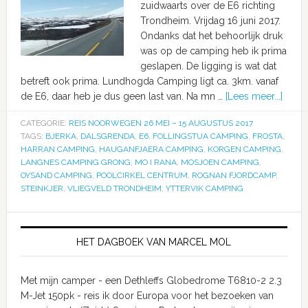
zuidwaarts over de E6 richting
Trondheim. Vrijdag 16 juni 2017.
Ondanks dat het behoorlijk druk
was op de camping heb ik prima
geslapen. De ligging is wat dat
betreft ook prima. Lundhogda Camping ligt ca. 3km. vanaf
de E6, daar heb je dus geen last van. Na mn …
[Lees meer...]
CATEGORIE:
REIS NOORWEGEN 26 MEI – 15 AUGUSTUS 2017
TAGS:
BJERKA
,
DALSGRENDA
,
E6
,
FOLLINGSTUA CAMPING
,
FROSTA
,
HARRAN CAMPING
,
HAUGANFJAERA CAMPING
,
KORGEN CAMPING
,
LANGNES CAMPING GRONG
,
MO I RANA
,
MOSJOEN CAMPING
,
OYSAND CAMPING
,
POOLCIRKEL CENTRUM
,
ROGNAN FJORDCAMP
,
STEINKJER
,
VLIEGVELD TRONDHEIM
,
YTTERVIK CAMPING
HET DAGBOEK VAN MARCEL MOL
Met mijn camper - een Dethleffs Globedrome T6810-2 2.3
M-Jet 150pk - reis ik door Europa voor het bezoeken van