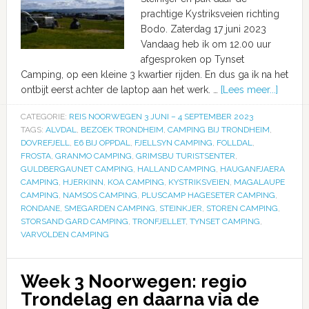
prachtige Kystriksveien richting
Bodo. Zaterdag 17 juni 2023
Vandaag heb ik om 12.00 uur
afgesproken op Tynset
Camping, op een kleine 3 kwartier rijden. En dus ga ik na het
ontbijt eerst achter de laptop aan het werk. …
[Lees meer...]
CATEGORIE:
REIS NOORWEGEN 3 JUNI – 4 SEPTEMBER 2023
TAGS:
ALVDAL
,
BEZOEK TRONDHEIM
,
CAMPING BIJ TRONDHEIM
,
DOVREFJELL
,
E6 BIJ OPPDAL
,
FJELLSYN CAMPING
,
FOLLDAL
,
FROSTA
,
GRANMO CAMPING
,
GRIMSBU TURISTSENTER
,
GULDBERGAUNET CAMPING
,
HALLAND CAMPING
,
HAUGANFJAERA
CAMPING
,
HJERKINN
,
KOA CAMPING
,
KYSTRIKSVEIEN
,
MAGALAUPE
CAMPING
,
NAMSOS CAMPING
,
PLUSCAMP HAGESETER CAMPING
,
RONDANE
,
SMEGARDEN CAMPING
,
STEINKJER
,
STOREN CAMPING
,
STORSAND GARD CAMPING
,
TRONFJELLET
,
TYNSET CAMPING
,
VARVOLDEN CAMPING
Week 3 Noorwegen: regio
Trondelag en daarna via de