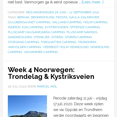
niet best. Vanmorgen ga ik eerst opnieuw …
[Lees meer...]
CATEGORIE:
REIS NOORWEGEN 26 JUNI – 12 SEPTEMBER 2021
TAGS:
BERKAK
,
BRONNOYSUND
,
FROSTA
,
GAULA ZALMRIVIER
,
GULDBERGAUNET CAMPING
,
HALLAND CAMPING
,
HOLM CAMPING
,
INDEROY
,
KOA CAMPING
,
KYSTRIKSVEIEN
,
OFFERSOY CAMPING
,
PLUSCAMP HAUGANFJAERA CAMPING
,
PLUSCAMP NAMSOS
,
SANDNESSJOEN
,
STEINKJER
,
STOREN
,
STOREN CAMPING
,
STORSAND CAMPING
,
TORGHATTEN CAMPING
,
TRONDHEIM
,
VARVOLDEN CAMPING
,
VEERBOOT HOLM VENNESUND
,
VENNESUND
CAMPING
,
VIKHAMMER CAMPING
Week 4 Noorwegen:
Trondelag & Kystriksveien
16 JULI 2020
DOOR
MARCEL MOL
Periode zaterdag 11 juli - vrijdag
17 juli 2020. Deze week rijden
we via Oppdal en Trondheim
verder noordwaarts en beginnen