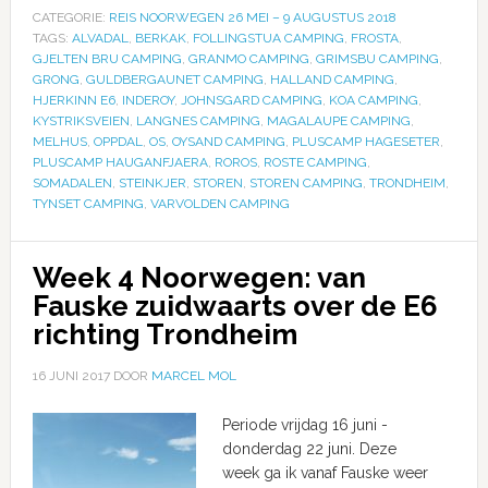
CATEGORIE:
REIS NOORWEGEN 26 MEI – 9 AUGUSTUS 2018
TAGS:
ALVADAL
,
BERKAK
,
FOLLINGSTUA CAMPING
,
FROSTA
,
GJELTEN BRU CAMPING
,
GRANMO CAMPING
,
GRIMSBU CAMPING
,
GRONG
,
GULDBERGAUNET CAMPING
,
HALLAND CAMPING
,
HJERKINN E6
,
INDEROY
,
JOHNSGARD CAMPING
,
KOA CAMPING
,
KYSTRIKSVEIEN
,
LANGNES CAMPING
,
MAGALAUPE CAMPING
,
MELHUS
,
OPPDAL
,
OS
,
OYSAND CAMPING
,
PLUSCAMP HAGESETER
,
PLUSCAMP HAUGANFJAERA
,
ROROS
,
ROSTE CAMPING
,
SOMADALEN
,
STEINKJER
,
STOREN
,
STOREN CAMPING
,
TRONDHEIM
,
TYNSET CAMPING
,
VARVOLDEN CAMPING
Week 4 Noorwegen: van
Fauske zuidwaarts over de E6
richting Trondheim
16 JUNI 2017
DOOR
MARCEL MOL
Periode vrijdag 16 juni -
donderdag 22 juni. Deze
week ga ik vanaf Fauske weer