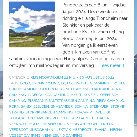
Periode zaterdag 8 juni - vrijdag
14 juni 2024. Deze week reis ik
richting en langs Trondheim naar
Steinkjer en pak daar de
prachtige Kystriksveien richting
Bodo. Zaterdag 8 juni 2024
Vanmorgen ga ik eerst even
gebruik maken van de fijne
sanitaire voorzieningen van Hauganfjaera Camping, daarna
ontbijten, mn mailbox legen en mn verslag …
[Lees meer...]
CATEGORIE:
REIS NOORWEGEN 22 MEI – 26 AUGUSTUS 2024
TAGS:
BODO
,
BRONNOYSUND
,
E6
,
FOLLINGSTUA CAMPING
,
FROSTA
,
FUROY CAMPING
,
GULDBERGAUNET CAMPING
,
HAUGANFJAERA
CAMPING
,
INDEROY
,
KOA CAMPING
,
KYSTRIKSVEIEN
,
OFFERSOY
CAMPING
,
PLUSCAMP SALTSTRAUMEN CAMPING
,
REIPA CAMPING
,
RORA
,
SANDNESSJOEN
,
SNASAMEER
,
SOMNA
,
STEINKJER
,
STORVIK
STRAND
,
STORVIKSANDEN CAMPING
,
TOPCAMP HAVBLIKK
,
TORGHATTEN CAMPING
,
VEERBOOT AKSGARDET - HALSA
,
VEERBOOT HOLM - VENNESUND
,
VEERBOOT HORN - TJOTTA
,
VEERBOOT KILBOGHAMN - JEKTVIK
,
VEERBOOT LEVANG - NESNA
,
VEGSET CAMPING
,
VENNESUND CAMPING