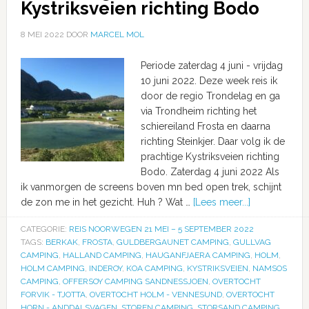
Kystriksveien richting Bodo
8 MEI 2022
DOOR
MARCEL MOL
Periode zaterdag 4 juni - vrijdag
10 juni 2022. Deze week reis ik
door de regio Trondelag en ga
via Trondheim richting het
schiereiland Frosta en daarna
richting Steinkjer. Daar volg ik de
prachtige Kystriksveien richting
Bodo. Zaterdag 4 juni 2022 Als
ik vanmorgen de screens boven mn bed open trek, schijnt
de zon me in het gezicht. Huh ? Wat …
[Lees meer...]
CATEGORIE:
REIS NOORWEGEN 21 MEI – 5 SEPTEMBER 2022
TAGS:
BERKAK
,
FROSTA
,
GULDBERGAUNET CAMPING
,
GULLVAG
CAMPING
,
HALLAND CAMPING
,
HAUGANFJAERA CAMPING
,
HOLM
,
HOLM CAMPING
,
INDEROY
,
KOA CAMPING
,
KYSTRIKSVEIEN
,
NAMSOS
CAMPING
,
OFFERSOY CAMPING SANDNESSJOEN
,
OVERTOCHT
FORVIK - TJOTTA
,
OVERTOCHT HOLM - VENNESUND
,
OVERTOCHT
HORN - ANDDALSVAGEN
,
STOREN CAMPING
,
STORSAND CAMPING
,