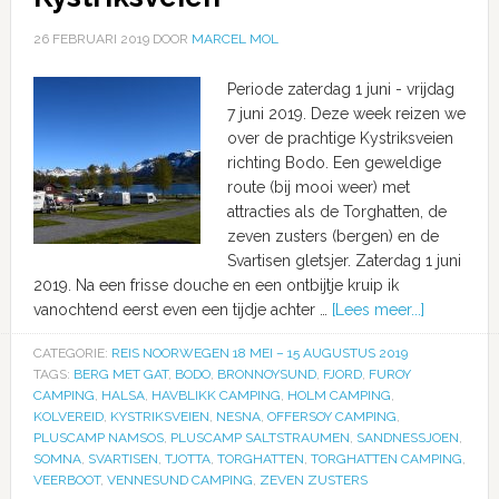
26 FEBRUARI 2019
DOOR
MARCEL MOL
Periode zaterdag 1 juni - vrijdag
7 juni 2019. Deze week reizen we
over de prachtige Kystriksveien
richting Bodo. Een geweldige
route (bij mooi weer) met
attracties als de Torghatten, de
zeven zusters (bergen) en de
Svartisen gletsjer. Zaterdag 1 juni
2019. Na een frisse douche en een ontbijtje kruip ik
vanochtend eerst even een tijdje achter …
[Lees meer...]
CATEGORIE:
REIS NOORWEGEN 18 MEI – 15 AUGUSTUS 2019
TAGS:
BERG MET GAT
,
BODO
,
BRONNOYSUND
,
FJORD
,
FUROY
CAMPING
,
HALSA
,
HAVBLIKK CAMPING
,
HOLM CAMPING
,
KOLVEREID
,
KYSTRIKSVEIEN
,
NESNA
,
OFFERSOY CAMPING
,
PLUSCAMP NAMSOS
,
PLUSCAMP SALTSTRAUMEN
,
SANDNESSJOEN
,
SOMNA
,
SVARTISEN
,
TJOTTA
,
TORGHATTEN
,
TORGHATTEN CAMPING
,
VEERBOOT
,
VENNESUND CAMPING
,
ZEVEN ZUSTERS