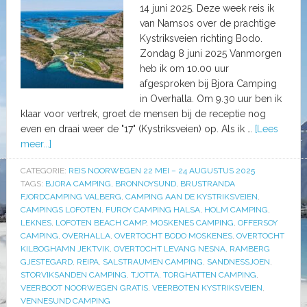
14 juni 2025. Deze week reis ik
van Namsos over de prachtige
Kystriksveien richting Bodo.
Zondag 8 juni 2025 Vanmorgen
heb ik om 10.00 uur
afgesproken bij Bjora Camping
in Overhalla. Om 9.30 uur ben ik
klaar voor vertrek, groet de mensen bij de receptie nog
even en draai weer de "17" (Kystriksveien) op. Als ik …
[Lees
meer...]
CATEGORIE:
REIS NOORWEGEN 22 MEI – 24 AUGUSTUS 2025
TAGS:
BJORA CAMPING
,
BRONNOYSUND
,
BRUSTRANDA
FJORDCAMPING VALBERG
,
CAMPING AAN DE KYSTRIKSVEIEN
,
CAMPINGS LOFOTEN
,
FUROY CAMPING HALSA
,
HOLM CAMPING
,
LEKNES
,
LOFOTEN BEACH CAMP
,
MOSKENES CAMPING
,
OFFERSOY
CAMPING
,
OVERHALLA
,
OVERTOCHT BODO MOSKENES
,
OVERTOCHT
KILBOGHAMN JEKTVIK
,
OVERTOCHT LEVANG NESNA
,
RAMBERG
GJESTEGARD
,
REIPA
,
SALSTRAUMEN CAMPING
,
SANDNESSJOEN
,
STORVIKSANDEN CAMPING
,
TJOTTA
,
TORGHATTEN CAMPING
,
VEERBOOT NOORWEGEN GRATIS
,
VEERBOTEN KYSTRIKSVEIEN
,
VENNESUND CAMPING