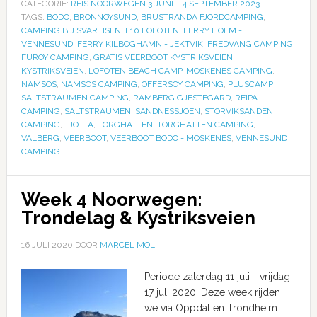
CATEGORIE:
REIS NOORWEGEN 3 JUNI – 4 SEPTEMBER 2023
TAGS:
BODO
,
BRONNOYSUND
,
BRUSTRANDA FJORDCAMPING
,
CAMPING BIJ SVARTISEN
,
E10 LOFOTEN
,
FERRY HOLM -
VENNESUND
,
FERRY KILBOGHAMN - JEKTVIK
,
FREDVANG CAMPING
,
FUROY CAMPING
,
GRATIS VEERBOOT KYSTRIKSVEIEN
,
KYSTRIKSVEIEN
,
LOFOTEN BEACH CAMP
,
MOSKENES CAMPING
,
NAMSOS
,
NAMSOS CAMPING
,
OFFERSOY CAMPING
,
PLUSCAMP
SALTSTRAUMEN CAMPING
,
RAMBERG GJESTEGARD
,
REIPA
CAMPING
,
SALTSTRAUMEN
,
SANDNESSJOEN
,
STORVIKSANDEN
CAMPING
,
TJOTTA
,
TORGHATTEN
,
TORGHATTEN CAMPING
,
VALBERG
,
VEERBOOT
,
VEERBOOT BODO - MOSKENES
,
VENNESUND
CAMPING
Week 4 Noorwegen:
Trondelag & Kystriksveien
16 JULI 2020
DOOR
MARCEL MOL
Periode zaterdag 11 juli - vrijdag
17 juli 2020. Deze week rijden
we via Oppdal en Trondheim