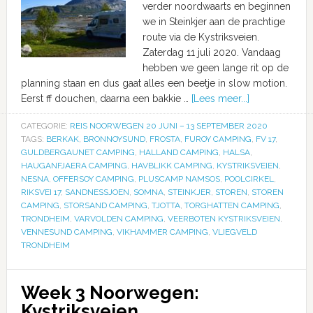
verder noordwaarts en beginnen
we in Steinkjer aan de prachtige
route via de Kystriksveien.
Zaterdag 11 juli 2020. Vandaag
hebben we geen lange rit op de
planning staan en dus gaat alles een beetje in slow motion.
Eerst ff douchen, daarna een bakkie …
[Lees meer...]
CATEGORIE:
REIS NOORWEGEN 20 JUNI – 13 SEPTEMBER 2020
TAGS:
BERKAK
,
BRONNOYSUND
,
FROSTA
,
FUROY CAMPING
,
FV 17
,
GULDBERGAUNET CAMPING
,
HALLAND CAMPING
,
HALSA
,
HAUGANFJAERA CAMPING
,
HAVBLIKK CAMPING
,
KYSTRIKSVEIEN
,
NESNA
,
OFFERSOY CAMPING
,
PLUSCAMP NAMSOS
,
POOLCIRKEL
,
RIKSVEI 17
,
SANDNESSJOEN
,
SOMNA
,
STEINKJER
,
STOREN
,
STOREN
CAMPING
,
STORSAND CAMPING
,
TJOTTA
,
TORGHATTEN CAMPING
,
TRONDHEIM
,
VARVOLDEN CAMPING
,
VEERBOTEN KYSTRIKSVEIEN
,
VENNESUND CAMPING
,
VIKHAMMER CAMPING
,
VLIEGVELD
TRONDHEIM
Week 3 Noorwegen:
Kystriksveien