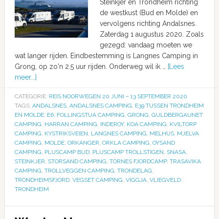
Steinkjer en Trondheim richting
de westkust (Bud en Molde) en
vervolgens richting Andalsnes.
Zaterdag 1 augustus 2020. Zoals
gezegd: vandaag moeten we
wat langer rijden. Eindbestemming is Langnes Camping in
Grong, op zo'n 2.5 uur rijden. Onderweg wil ik …
[Lees
meer...]
CATEGORIE:
REIS NOORWEGEN 20 JUNI – 13 SEPTEMBER 2020
TAGS:
ANDALSNES
,
ANDALSNES CAMPING
,
E39 TUSSEN TRONDHEIM
EN MOLDE
,
E6
,
FOLLINGSTUA CAMPING
,
GRONG
,
GULDBERGAUNET
CAMPING
,
HARRAN CAMPING
,
INDEROY
,
KOA CAMPING
,
KVILTORP
CAMPING
,
KYSTRIKSVEIEN
,
LANGNES CAMPING
,
MELHUS
,
MJELVA
CAMPING
,
MOLDE
,
ORKANGER
,
ORKLA CAMPING
,
OYSAND
CAMPING
,
PLUSCAMP BUD
,
PLUSCAMP TROLLSTIGEN
,
SNASA
,
STEINKJER
,
STORSAND CAMPING
,
TORNES FJORDCAMP
,
TRASAVIKA
CAMPING
,
TROLLVEGGEN CAMPING
,
TRONDELAG
,
TRONDHEIMSFJORD
,
VEGSET CAMPING
,
VIGGJA
,
VLIEGVELD
TRONDHEIM