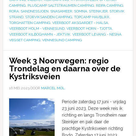
CAMPING
,
PLUSCAMP SALTSTRAUMEN CAMPING
,
REIPA CAMPING
,
RORA
,
SANDNESSJOEN
,
SNASAMEER
,
SOMNA
,
STEINKJER
,
STORVIK
STRAND
,
STORVIKSANDEN CAMPING
,
TOPCAMP HAVBLIKK
,
TORGHATTEN CAMPING
,
VEERBOOT AKSGARDET - HALSA
,
VEERBOOT HOLM - VENNESUND
,
VEERBOOT HORN - TJOTTA
,
VEERBOOT KILBOGHAMN - JEKTVIK
,
VEERBOOT LEVANG - NESNA
,
VEGSET CAMPING
,
VENNESUND CAMPING
Week 3 Noorwegen: regio
Trondelag en daarna over de
Kystriksveien
16 MEI 2023
DOOR
MARCEL MOL
Periode zaterdag 17 juni - vrijdag
23 juni 2023. Deze week reis ik
richting en langs Trondheim naar
Steinkjer en pak daar de
prachtige Kystriksveien richting
Bodo. Zaterdag 17 juni 2023