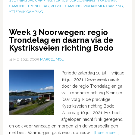
SVENNINGDAL CAMPING
,
TORNES FJORDCAMPING
,
TRASAVIKA
CAMPING
,
TRONDELAG
,
VEGSET CAMPING
,
VIKHAMMER CAMPING
,
YTTERVIK CAMPING
Week 3 Noorwegen: regio
Trondelag en daarna via de
Kystriksveien richting Bodo
31 MEI 2021
DOOR
MARCEL MOL
Periode zaterdag 10 juli - vrijdag
16 juli 2021. Deze week reis ik
door de regio Trondelag en ga
via Trondheim richting Steinkjer.
Daar volg ik de prachtige
Kystriksveien richting Bodo.
Zaterdag 10 juli 2021. Het heeft
afgelopen nacht flink geregend
en ook voor vandaag en morgen zijn de voorspellingen
niet best. Vanmorgen ga ik eerst opnieuw …
[Lees meer...]