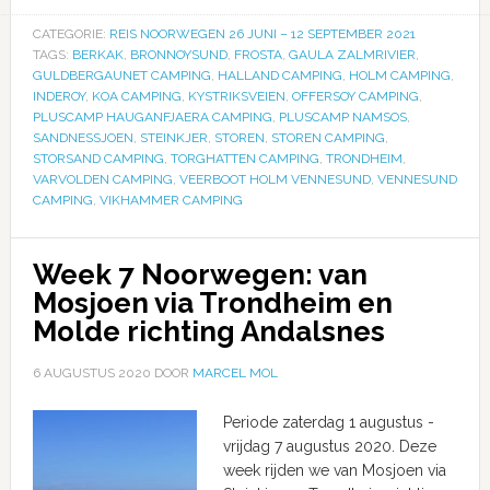
CATEGORIE:
REIS NOORWEGEN 26 JUNI – 12 SEPTEMBER 2021
TAGS:
BERKAK
,
BRONNOYSUND
,
FROSTA
,
GAULA ZALMRIVIER
,
GULDBERGAUNET CAMPING
,
HALLAND CAMPING
,
HOLM CAMPING
,
INDEROY
,
KOA CAMPING
,
KYSTRIKSVEIEN
,
OFFERSOY CAMPING
,
PLUSCAMP HAUGANFJAERA CAMPING
,
PLUSCAMP NAMSOS
,
SANDNESSJOEN
,
STEINKJER
,
STOREN
,
STOREN CAMPING
,
STORSAND CAMPING
,
TORGHATTEN CAMPING
,
TRONDHEIM
,
VARVOLDEN CAMPING
,
VEERBOOT HOLM VENNESUND
,
VENNESUND
CAMPING
,
VIKHAMMER CAMPING
Week 7 Noorwegen: van
Mosjoen via Trondheim en
Molde richting Andalsnes
6 AUGUSTUS 2020
DOOR
MARCEL MOL
Periode zaterdag 1 augustus -
vrijdag 7 augustus 2020. Deze
week rijden we van Mosjoen via