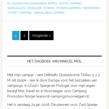
PLUSCAMP HAUGANFJAERA
,
ROROS
,
ROSTE CAMPING
,
SOMADALEN
,
STEINKJER
,
STOREN
,
STOREN CAMPING
,
TRONDHEIM
,
TYNSET CAMPING
,
VARVOLDEN CAMPING
1
2
Volgende »
HET DAGBOEK VAN MARCEL MOL
Met mijn camper - een Dethleffs Globedrome T6810-2 2.3
M-Jet 150pk - reis ik door Europa voor het bezoeken van
campings. In (Zuid-) Spanje en Portugal voor mijn eigen
bedrijf Mol Travel en in Noorwegen voor Camping
Promotion Norge (www.mt-campingsnoorwegen.nl)
Het is vandaag 24 jan 2026. De plannen voor Zuid Spanje,