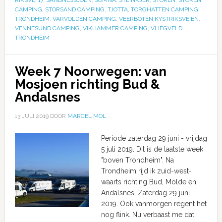
CAMPING
,
STORSAND CAMPING
,
TJOTTA
,
TORGHATTEN CAMPING
,
TRONDHEIM
,
VARVOLDEN CAMPING
,
VEERBOTEN KYSTRIKSVEIEN
,
VENNESUND CAMPING
,
VIKHAMMER CAMPING
,
VLIEGVELD
TRONDHEIM
Week 7 Noorwegen: van
Mosjoen richting Bud &
Andalsnes
13 JULI 2019
DOOR
MARCEL MOL
Periode zaterdag 29 juni - vrijdag
5 juli 2019. Dit is de laatste week
"boven Trondheim". Na
Trondheim rijd ik zuid-west-
waarts richting Bud, Molde en
Andalsnes. Zaterdag 29 juni
2019. Ook vanmorgen regent het
nog flink. Nu verbaast me dat