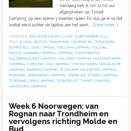
Vandaag heb ik om 12.00 uur
afgesproken op Tynset
Camping, op een kleine 3 kwartier rijden. En dus ga ik na het
ontbijt eerst achter de laptop aan het werk. …
[Lees meer...]
CATEGORIE:
REIS NOORWEGEN 3 JUNI – 4 SEPTEMBER 2023
TAGS:
ALVDAL
,
BEZOEK TRONDHEIM
,
CAMPING BIJ TRONDHEIM
,
DOVREFJELL
,
E6 BIJ OPPDAL
,
FJELLSYN CAMPING
,
FOLLDAL
,
FROSTA
,
GRANMO CAMPING
,
GRIMSBU TURISTSENTER
,
GULDBERGAUNET CAMPING
,
HALLAND CAMPING
,
HAUGANFJAERA
CAMPING
,
HJERKINN
,
KOA CAMPING
,
KYSTRIKSVEIEN
,
MAGALAUPE
CAMPING
,
NAMSOS CAMPING
,
PLUSCAMP HAGESETER CAMPING
,
RONDANE
,
SMEGARDEN CAMPING
,
STEINKJER
,
STOREN CAMPING
,
STORSAND GARD CAMPING
,
TRONFJELLET
,
TYNSET CAMPING
,
VARVOLDEN CAMPING
Week 6 Noorwegen: van
Rognan naar Trondheim en
vervolgens richting Molde en
Bud