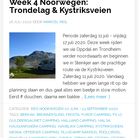
Week 4 Noorwegen:
Trondelag & Kystriksveien
16 JULI 2020
DOOR
MARCEL MOL
Periode zaterdag 11 juli - vrijdag
17 juli 2020. Deze week rijden
we via Oppdal en Trondheim
verder noordwaarts en beginnen
we in Steinkjer aan de prachtige
route via de Kystriksveien.
Zaterdag 11 juli 2020. Vandaag
hebben we geen lange rit op de
planning staan en dus gaat alles een beetje in slow motion.
Eerst ff douchen, daarna een bakkie …
[Lees meer...]
CATEGORIE:
REIS NOORWEGEN 20 JUNI – 13 SEPTEMBER 2020
TAGS:
BERKAK
,
BRONNOYSUND
,
FROSTA
,
FUROY CAMPING
,
FV 17
,
GULDBERGAUNET CAMPING
,
HALLAND CAMPING
,
HALSA
,
HAUGANFJAERA CAMPING
,
HAVBLIKK CAMPING
,
KYSTRIKSVEIEN
,
NESNA
,
OFFERSOY CAMPING
,
PLUSCAMP NAMSOS
,
POOLCIRKEL
,
RIKSVEI 17
,
SANDNESSJOEN
,
SOMNA
,
STEINKJER
,
STOREN
,
STOREN