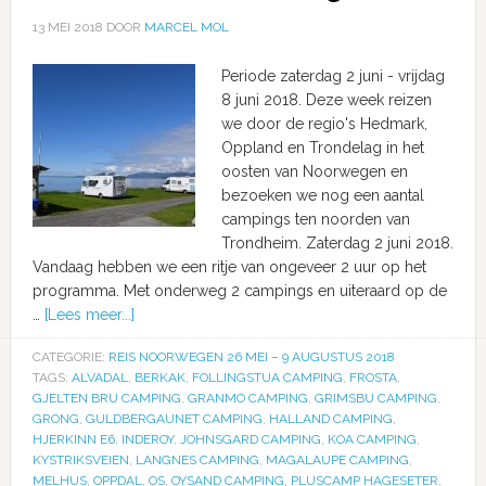
13 MEI 2018
DOOR
MARCEL MOL
Periode zaterdag 2 juni - vrijdag
8 juni 2018. Deze week reizen
we door de regio's Hedmark,
Oppland en Trondelag in het
oosten van Noorwegen en
bezoeken we nog een aantal
campings ten noorden van
Trondheim. Zaterdag 2 juni 2018.
Vandaag hebben we een ritje van ongeveer 2 uur op het
programma. Met onderweg 2 campings en uiteraard op de
…
[Lees meer...]
CATEGORIE:
REIS NOORWEGEN 26 MEI – 9 AUGUSTUS 2018
TAGS:
ALVADAL
,
BERKAK
,
FOLLINGSTUA CAMPING
,
FROSTA
,
GJELTEN BRU CAMPING
,
GRANMO CAMPING
,
GRIMSBU CAMPING
,
GRONG
,
GULDBERGAUNET CAMPING
,
HALLAND CAMPING
,
HJERKINN E6
,
INDEROY
,
JOHNSGARD CAMPING
,
KOA CAMPING
,
KYSTRIKSVEIEN
,
LANGNES CAMPING
,
MAGALAUPE CAMPING
,
MELHUS
,
OPPDAL
,
OS
,
OYSAND CAMPING
,
PLUSCAMP HAGESETER
,