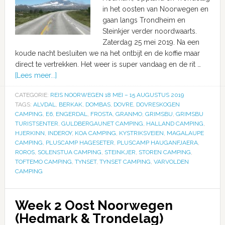
in het oosten van Noorwegen en
gaan langs Trondheim en
Steinkjer verder noordwaarts.
Zaterdag 25 mei 2019. Na een
koude nacht besluiten we na het ontbijt en de koffie maar
direct te vertrekken. Het weer is super vandaag en de rit …
[Lees meer...]
CATEGORIE:
REIS NOORWEGEN 18 MEI – 15 AUGUSTUS 2019
TAGS:
ALVDAL
,
BERKAK
,
DOMBAS
,
DOVRE
,
DOVRESKOGEN
CAMPING
,
E6
,
ENGERDAL
,
FROSTA
,
GRANMO
,
GRIMSBU
,
GRIMSBU
TURISTSENTER
,
GULDBERGAUNET CAMPING
,
HALLAND CAMPING
,
HJERKINN
,
INDEROY
,
KOA CAMPING
,
KYSTRIKSVEIEN
,
MAGALAUPE
CAMPING
,
PLUSCAMP HAGESETER
,
PLUSCAMP HAUGANFJAERA
,
ROROS
,
SOLENSTUA CAMPING
,
STEINKJER
,
STOREN CAMPING
,
TOFTEMO CAMPING
,
TYNSET
,
TYNSET CAMPING
,
VARVOLDEN
CAMPING
Week 2 Oost Noorwegen
(Hedmark & Trondelag)