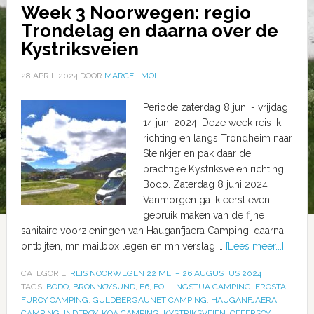
Week 3 Noorwegen: regio
Trondelag en daarna over de
Kystriksveien
28 APRIL 2024
DOOR
MARCEL MOL
Periode zaterdag 8 juni - vrijdag
14 juni 2024. Deze week reis ik
richting en langs Trondheim naar
Steinkjer en pak daar de
prachtige Kystriksveien richting
Bodo. Zaterdag 8 juni 2024
Vanmorgen ga ik eerst even
gebruik maken van de fijne
sanitaire voorzieningen van Hauganfjaera Camping, daarna
ontbijten, mn mailbox legen en mn verslag …
[Lees meer...]
CATEGORIE:
REIS NOORWEGEN 22 MEI – 26 AUGUSTUS 2024
TAGS:
BODO
,
BRONNOYSUND
,
E6
,
FOLLINGSTUA CAMPING
,
FROSTA
,
FUROY CAMPING
,
GULDBERGAUNET CAMPING
,
HAUGANFJAERA
CAMPING
,
INDEROY
,
KOA CAMPING
,
KYSTRIKSVEIEN
,
OFFERSOY