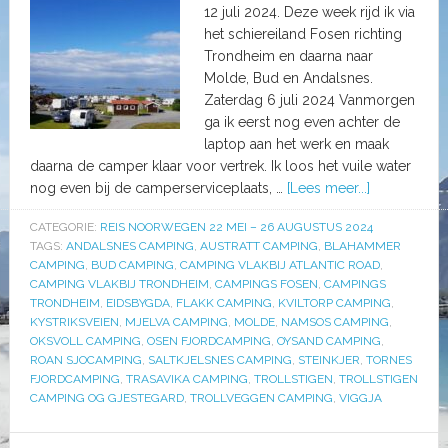
12 juli 2024. Deze week rijd ik via
het schiereiland Fosen richting
Trondheim en daarna naar
Molde, Bud en Andalsnes.
Zaterdag 6 juli 2024 Vanmorgen
ga ik eerst nog even achter de
laptop aan het werk en maak
daarna de camper klaar voor vertrek. Ik loos het vuile water
nog even bij de camperserviceplaats, …
[Lees meer...]
CATEGORIE:
REIS NOORWEGEN 22 MEI – 26 AUGUSTUS 2024
TAGS:
ANDALSNES CAMPING
,
AUSTRATT CAMPING
,
BLAHAMMER
CAMPING
,
BUD CAMPING
,
CAMPING VLAKBIJ ATLANTIC ROAD
,
CAMPING VLAKBIJ TRONDHEIM
,
CAMPINGS FOSEN
,
CAMPINGS
TRONDHEIM
,
EIDSBYGDA
,
FLAKK CAMPING
,
KVILTORP CAMPING
,
KYSTRIKSVEIEN
,
MJELVA CAMPING
,
MOLDE
,
NAMSOS CAMPING
,
OKSVOLL CAMPING
,
OSEN FJORDCAMPING
,
OYSAND CAMPING
,
ROAN SJOCAMPING
,
SALTKJELSNES CAMPING
,
STEINKJER
,
TORNES
FJORDCAMPING
,
TRASAVIKA CAMPING
,
TROLLSTIGEN
,
TROLLSTIGEN
CAMPING OG GJESTEGARD
,
TROLLVEGGEN CAMPING
,
VIGGJA