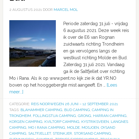
2 AUGUSTUS 2021
DOOR
MARCEL MOL
Periode zaterdag 31 juli - vrijdag
6 augustus 2021. Deze week reis
ik over de E6 van Rognan
zuidwaarts richting Trondheim
en ga vervolgens langs de
westkust richting Molde en Bud.
Zaterdag 31 juli 2021. Vandaag
ga ik de Saltfjellet over richting
Mo i Rana. Als ik op www.pent.no kijk zie ik dat YR.NO
boven op het hooggebergte mist aangeeft. En …
[Lees
meer...]
CATEGORIE:
REIS NOORWEGEN 26 JUNI – 12 SEPTEMBER 2021
TAGS:
BLAHAMMER CAMPING
,
BUD CAMPING
,
CAMPING IN
TRONDHEIM
,
FOLLINGSTUA CAMPING
,
GRONG
,
HARRAN CAMPING
,
KORGEN CAMPING
,
KVILTORP CAMPING
,
KYSTRIKSVEIEN
,
LANGNES
CAMPING
,
MO I RANA CAMPING
,
MOLDE
,
MOSJOEN
,
OYSAND
CAMPING
,
SALTFJELLET
,
STEINKJER
,
STORSAND CAMPING
,