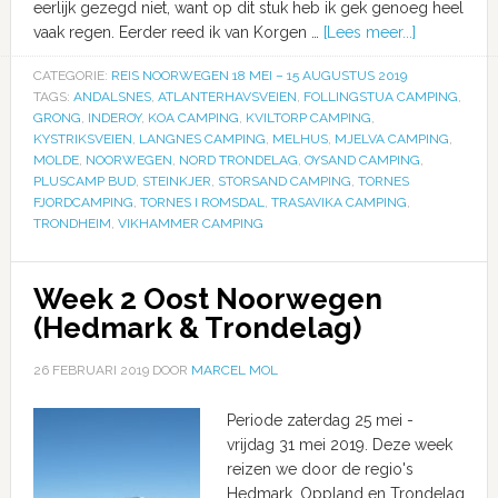
eerlijk gezegd niet, want op dit stuk heb ik gek genoeg heel
vaak regen. Eerder reed ik van Korgen …
[Lees meer...]
CATEGORIE:
REIS NOORWEGEN 18 MEI – 15 AUGUSTUS 2019
TAGS:
ANDALSNES
,
ATLANTERHAVSVEIEN
,
FOLLINGSTUA CAMPING
,
GRONG
,
INDEROY
,
KOA CAMPING
,
KVILTORP CAMPING
,
KYSTRIKSVEIEN
,
LANGNES CAMPING
,
MELHUS
,
MJELVA CAMPING
,
MOLDE
,
NOORWEGEN
,
NORD TRONDELAG
,
OYSAND CAMPING
,
PLUSCAMP BUD
,
STEINKJER
,
STORSAND CAMPING
,
TORNES
FJORDCAMPING
,
TORNES I ROMSDAL
,
TRASAVIKA CAMPING
,
TRONDHEIM
,
VIKHAMMER CAMPING
Week 2 Oost Noorwegen
(Hedmark & Trondelag)
26 FEBRUARI 2019
DOOR
MARCEL MOL
Periode zaterdag 25 mei -
vrijdag 31 mei 2019. Deze week
reizen we door de regio's
Hedmark, Oppland en Trondelag