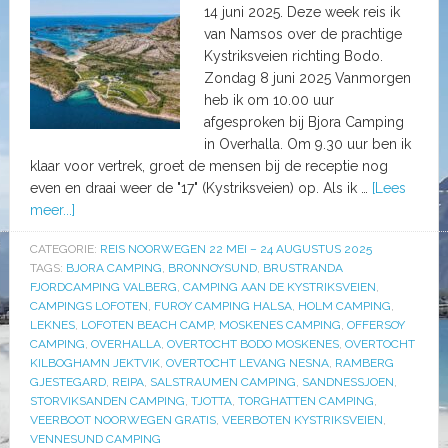
14 juni 2025. Deze week reis ik
van Namsos over de prachtige
Kystriksveien richting Bodo.
Zondag 8 juni 2025 Vanmorgen
heb ik om 10.00 uur
afgesproken bij Bjora Camping
in Overhalla. Om 9.30 uur ben ik
klaar voor vertrek, groet de mensen bij de receptie nog
even en draai weer de "17" (Kystriksveien) op. Als ik …
[Lees
meer...]
CATEGORIE:
REIS NOORWEGEN 22 MEI – 24 AUGUSTUS 2025
TAGS:
BJORA CAMPING
,
BRONNOYSUND
,
BRUSTRANDA
FJORDCAMPING VALBERG
,
CAMPING AAN DE KYSTRIKSVEIEN
,
CAMPINGS LOFOTEN
,
FUROY CAMPING HALSA
,
HOLM CAMPING
,
LEKNES
,
LOFOTEN BEACH CAMP
,
MOSKENES CAMPING
,
OFFERSOY
CAMPING
,
OVERHALLA
,
OVERTOCHT BODO MOSKENES
,
OVERTOCHT
KILBOGHAMN JEKTVIK
,
OVERTOCHT LEVANG NESNA
,
RAMBERG
GJESTEGARD
,
REIPA
,
SALSTRAUMEN CAMPING
,
SANDNESSJOEN
,
STORVIKSANDEN CAMPING
,
TJOTTA
,
TORGHATTEN CAMPING
,
VEERBOOT NOORWEGEN GRATIS
,
VEERBOTEN KYSTRIKSVEIEN
,
VENNESUND CAMPING