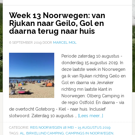
Week 13 Noorwegen: van
Rjukan naar Geilo, Gol en
daarna terug naar huis
6 SEPTEMBER 2019
DOOR
MARCEL MOL
Periode zaterdag 10 augustus -
donderdag 15 augustus 2019. In
deze laatste week in Noorwegen
ga ik van Rjukan richting Geilo en
Gol en daarna via Jevnaker
richting mn laatste klant in
Noorwegen: Olberg Camping in
de regio Ostfold. En daarna - via
de overtocht Goteborg - Kiel - naar huis. Inclusief
slotwoord. Zaterdag 10 augustus …
[Lees meer...]
CATEGORIE:
REIS NOORWEGEN 18 MEI – 15 AUGUSTUS 2019
TAGS:
AL
,
BIRKELUND CAMPING
,
CAMPINGS IN NOORWEGEN
,