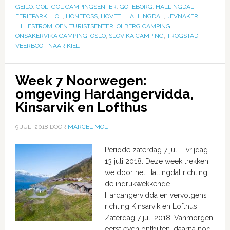
GEILO
,
GOL
,
GOL CAMPINGSENTER
,
GOTEBORG
,
HALLINGDAL
FERIEPARK
,
HOL
,
HONEFOSS
,
HOVET I HALLINGDAL
,
JEVNAKER
,
LILLESTROM
,
OEN TURISTSENTER
,
OLBERG CAMPING
,
ONSAKERVIKA CAMPING
,
OSLO
,
SLOVIKA CAMPING
,
TROGSTAD
,
VEERBOOT NAAR KIEL
Week 7 Noorwegen:
omgeving Hardangervidda,
Kinsarvik en Lofthus
9 JULI 2018
DOOR
MARCEL MOL
Periode zaterdag 7 juli - vrijdag
13 juli 2018. Deze week trekken
we door het Hallingdal richting
de indrukwekkende
Hardangervidda en vervolgens
richting Kinsarvik en Lofthus.
Zaterdag 7 juli 2018. Vanmorgen
eerst even ontbijten, daarna nog