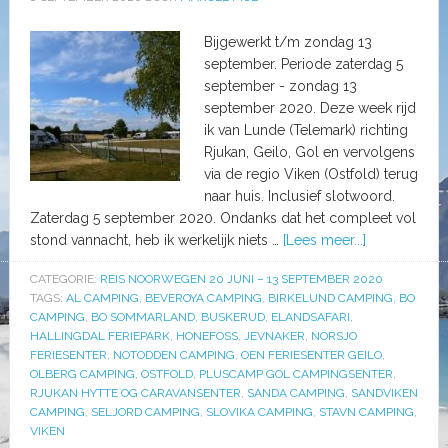
Bijgewerkt t/m zondag 13
september. Periode zaterdag 5
september - zondag 13
september 2020. Deze week rijd
ik van Lunde (Telemark) richting
Rjukan, Geilo, Gol en vervolgens
via de regio Viken (Ostfold) terug
naar huis. Inclusief slotwoord.
Zaterdag 5 september 2020. Ondanks dat het compleet vol
stond vannacht, heb ik werkelijk niets …
[Lees meer...]
CATEGORIE:
REIS NOORWEGEN 20 JUNI – 13 SEPTEMBER 2020
TAGS:
AL CAMPING
,
BEVEROYA CAMPING
,
BIRKELUND CAMPING
,
BO
CAMPING
,
BO SOMMARLAND
,
BUSKERUD
,
ELANDSAFARI
,
HALLINGDAL FERIEPARK
,
HONEFOSS
,
JEVNAKER
,
NORSJO
FERIESENTER
,
NOTODDEN CAMPING
,
OEN FERIESENTER GEILO
,
OLBERG CAMPING
,
OSTFOLD
,
PLUSCAMP GOL CAMPINGSENTER
,
RJUKAN HYTTE OG CARAVANSENTER
,
SANDA CAMPING
,
SANDVIKEN
CAMPING
,
SELJORD CAMPING
,
SLOVIKA CAMPING
,
STAVN CAMPING
,
VIKEN