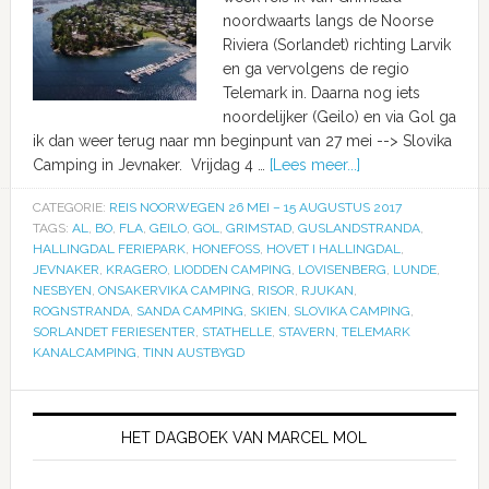
noordwaarts langs de Noorse
Riviera (Sorlandet) richting Larvik
en ga vervolgens de regio
Telemark in. Daarna nog iets
noordelijker (Geilo) en via Gol ga
ik dan weer terug naar mn beginpunt van 27 mei --> Slovika
Camping in Jevnaker. Vrijdag 4 …
[Lees meer...]
CATEGORIE:
REIS NOORWEGEN 26 MEI – 15 AUGUSTUS 2017
TAGS:
AL
,
BO
,
FLA
,
GEILO
,
GOL
,
GRIMSTAD
,
GUSLANDSTRANDA
,
HALLINGDAL FERIEPARK
,
HONEFOSS
,
HOVET I HALLINGDAL
,
JEVNAKER
,
KRAGERO
,
LIODDEN CAMPING
,
LOVISENBERG
,
LUNDE
,
NESBYEN
,
ONSAKERVIKA CAMPING
,
RISOR
,
RJUKAN
,
ROGNSTRANDA
,
SANDA CAMPING
,
SKIEN
,
SLOVIKA CAMPING
,
SORLANDET FERIESENTER
,
STATHELLE
,
STAVERN
,
TELEMARK
KANALCAMPING
,
TINN AUSTBYGD
HET DAGBOEK VAN MARCEL MOL