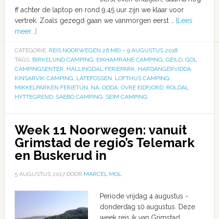
ff achter de laptop en rond 9.45 uur zijn we klaar voor
vertrek. Zoals gezegd gaan we vanmorgen eerst …
[Lees
meer...]
CATEGORIE:
REIS NOORWEGEN 26 MEI – 9 AUGUSTUS 2018
TAGS:
BIRKELUND CAMPING
,
EIKHAMRANE CAMPING
,
GEILO
,
GOL
CAMPINGSENTER
,
HALLINGDAL FERIEPARK
,
HARDANGERVIDDA
,
KINSARVIK CAMPING
,
LATEFOSSEN
,
LOFTHUS CAMPING
,
MIKKELPARKEN FERIETUN
,
NA
,
ODDA
,
OVRE EIDFJORD
,
ROLDAL
HYTTEGREND
,
SAEBO CAMPING
,
SEIM CAMPING
Week 11 Noorwegen: vanuit
Grimstad de regio’s Telemark
en Buskerud in
5 AUGUSTUS 2017
DOOR
MARCEL MOL
Periode vrijdag 4 augustus -
donderdag 10 augustus. Deze
week reis ik van Grimstad