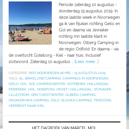
Periode zaterdag 10 augustus -
donderdag 15 augustus 2019. In
deze laatste week in Noorwegen
ga ik van Rjukan richting Geilo en
Gol en daarna via Jevnaker
richting mn laatste klant in
Noorwegen: Olberg Camping in
de regio Ostfold. En daarna - via
de overtocht Goteborg - Kiel - naar huis. Inclusief
slotwoord. Zaterdag 10 augustus …
[Lees meer...]
CATEGORIE:
REIS NOORWEGEN 18 MEI – 15 AUGUSTUS 2019
TAGS:
AL
,
BIRKELUND CAMPING
,
CAMPINGS IN NOORWEGEN
,
GEILO
,
GOL
,
GOL CAMPINGSENTER
,
GOTEBORG
,
HALLINGDAL
FERIEPARK
,
HOL
,
HONEFOSS
,
HOVET I HALLINGDAL
,
JEVNAKER
,
LILLESTROM
,
OEN TURISTSENTER
,
OLBERG CAMPING
,
ONSAKERVIKA CAMPING
,
OSLO
,
SLOVIKA CAMPING
,
TROGSTAD
,
VEERBOOT NAAR KIEL
HET DAGBOEK VAN MARCEL MOL