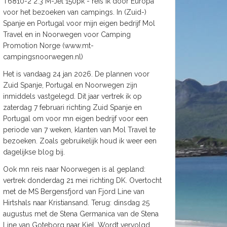
T6810-2 2.3 M-Jet 150pk - reis ik door Europa
voor het bezoeken van campings. In (Zuid-)
Spanje en Portugal voor mijn eigen bedrijf Mol
Travel en in Noorwegen voor Camping
Promotion Norge (www.mt-
campingsnoorwegen.nl)
Het is vandaag 24 jan 2026. De plannen voor
Zuid Spanje, Portugal en Noorwegen zijn
inmiddels vastgelegd. Dit jaar vertrek ik op
zaterdag 7 februari richting Zuid Spanje en
Portugal om voor mn eigen bedrijf voor een
periode van 7 weken, klanten van Mol Travel te
bezoeken. Zoals gebruikelijk houd ik weer een
dagelijkse blog bij.
Ook mn reis naar Noorwegen is al gepland:
vertrek donderdag 21 mei richting DK. Overtocht
met de MS Bergensfjord van Fjord Line van
Hirtshals naar Kristiansand. Terug: dinsdag 25
augustus met de Stena Germanica van de Stena
Line van Goteborg naar Kiel. Wordt vervolgd.