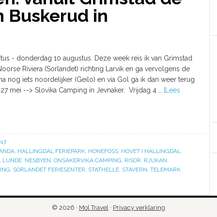
n Buskerud in
stus - donderdag 10 augustus. Deze week reis ik van Grimstad
orse Riviera (Sorlandet) richting Larvik en ga vervolgens de
na nog iets noordelijker (Geilo) en via Gol ga ik dan weer terug
27 mei --> Slovika Camping in Jevnaker. Vrijdag 4 …
[Lees
17
ANDA
,
HALLINGDAL FERIEPARK
,
HONEFOSS
,
HOVET I HALLINGDAL
,
,
LUNDE
,
NESBYEN
,
ONSAKERVIKA CAMPING
,
RISOR
,
RJUKAN
,
ING
,
SORLANDET FERIESENTER
,
STATHELLE
,
STAVERN
,
TELEMARK
© 2026 ·
Mol Travel
·
Privacy verklaring