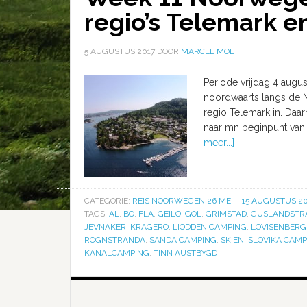
regio’s Telemark e
5 AUGUSTUS 2017
DOOR
MARCEL MOL
Periode vrijdag 4 augu
noordwaarts langs de No
regio Telemark in. Daar
naar mn beginpunt van 
meer...]
CATEGORIE:
REIS NOORWEGEN 26 MEI – 15 AUGUSTUS 20
TAGS:
AL
,
BO
,
FLA
,
GEILO
,
GOL
,
GRIMSTAD
,
GUSLANDSTR
JEVNAKER
,
KRAGERO
,
LIODDEN CAMPING
,
LOVISENBERG
ROGNSTRANDA
,
SANDA CAMPING
,
SKIEN
,
SLOVIKA CAMP
KANALCAMPING
,
TINN AUSTBYGD