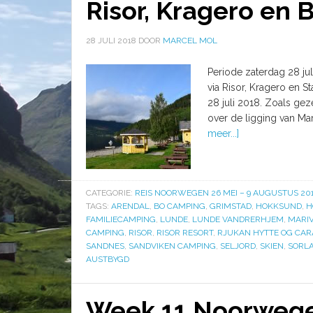
Risor, Kragero en 
28 JULI 2018
DOOR
MARCEL MOL
Periode zaterdag 28 ju
via Risor, Kragero en S
28 juli 2018. Zoals gez
over de ligging van Mar
meer...]
CATEGORIE:
REIS NOORWEGEN 26 MEI – 9 AUGUSTUS 20
TAGS:
ARENDAL
,
BO CAMPING
,
GRIMSTAD
,
HOKKSUND
,
H
FAMILIECAMPING
,
LUNDE
,
LUNDE VANDRERHJEM
,
MARI
CAMPING
,
RISOR
,
RISOR RESORT
,
RJUKAN HYTTE OG CA
SANDNES
,
SANDVIKEN CAMPING
,
SELJORD
,
SKIEN
,
SORLA
AUSTBYGD
Week 11 Noorwegen