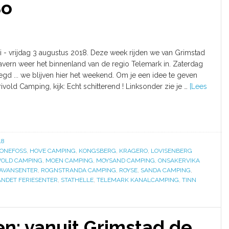
Bo
li - vrijdag 3 augustus 2018. Deze week rijden we van Grimstad
tavern weer het binnenland van de regio Telemark in. Zaterdag
egd ... we blijven hier het weekend. Om je een idee te geven
ivold Camping, kijk: Echt schitterend ! Linksonder zie je …
[Lees
18
ONEFOSS
,
HOVE CAMPING
,
KONGSBERG
,
KRAGERO
,
LOVISENBERG
VOLD CAMPING
,
MOEN CAMPING
,
MOYSAND CAMPING
,
ONSAKERVIKA
RAVANSENTER
,
ROGNSTRANDA CAMPING
,
ROYSE
,
SANDA CAMPING
,
NDET FERIESENTER
,
STATHELLE
,
TELEMARK KANALCAMPING
,
TINN
: vanuit Grimstad de