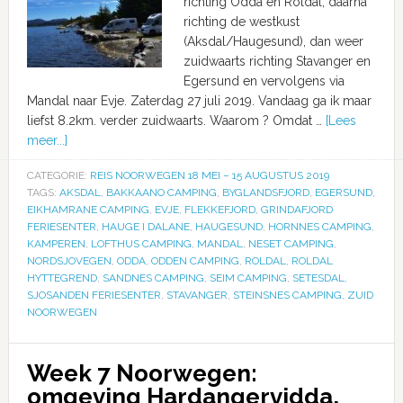
richting Odda en Roldal, daarna
richting de westkust
(Aksdal/Haugesund), dan weer
zuidwaarts richting Stavanger en
Egersund en vervolgens via
Mandal naar Evje. Zaterdag 27 juli 2019. Vandaag ga ik maar
liefst 8.2km. verder zuidwaarts. Waarom ? Omdat …
[Lees
meer...]
CATEGORIE:
REIS NOORWEGEN 18 MEI – 15 AUGUSTUS 2019
TAGS:
AKSDAL
,
BAKKAANO CAMPING
,
BYGLANDSFJORD
,
EGERSUND
,
EIKHAMRANE CAMPING
,
EVJE
,
FLEKKEFJORD
,
GRINDAFJORD
FERIESENTER
,
HAUGE I DALANE
,
HAUGESUND
,
HORNNES CAMPING
,
KAMPEREN
,
LOFTHUS CAMPING
,
MANDAL
,
NESET CAMPING
,
NORDSJOVEGEN
,
ODDA
,
ODDEN CAMPING
,
ROLDAL
,
ROLDAL
HYTTEGREND
,
SANDNES CAMPING
,
SEIM CAMPING
,
SETESDAL
,
SJOSANDEN FERIESENTER
,
STAVANGER
,
STEINSNES CAMPING
,
ZUID
NOORWEGEN
Week 7 Noorwegen:
omgeving Hardangervidda,