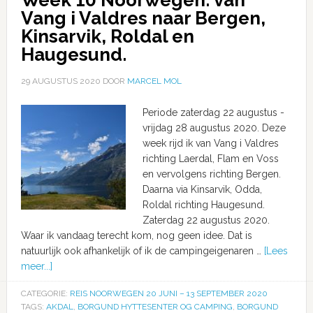
Vang i Valdres naar Bergen,
Kinsarvik, Roldal en
Haugesund.
29 AUGUSTUS 2020
DOOR
MARCEL MOL
Periode zaterdag 22 augustus -
vrijdag 28 augustus 2020. Deze
week rijd ik van Vang i Valdres
richting Laerdal, Flam en Voss
en vervolgens richting Bergen.
Daarna via Kinsarvik, Odda,
Roldal richting Haugesund.
Zaterdag 22 augustus 2020.
Waar ik vandaag terecht kom, nog geen idee. Dat is
natuurlijk ook afhankelijk of ik de campingeigenaren …
[Lees
meer...]
CATEGORIE:
REIS NOORWEGEN 20 JUNI – 13 SEPTEMBER 2020
TAGS:
AKDAL
,
BORGUND HYTTESENTER OG CAMPING
,
BORGUND