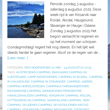
Periode zondag 3 augustus -
zaterdag 9 augustus 2025. Deze
week rijd ik van Kinsarvik naar
Roldal, Aksdal, Haugesund,
Stavanger en Hauge i Dalane.
Zondag 3 augustus 2025 Het
begon vannacht te regenen en
op het moment van schrijven
(zondagmiddag) regent het nog steeds. En het lijkt wel
steeds harder te gaan regenen. Alsof ze de regen van de …
[Lees meer...]
CATEGORIE:
REIS NOORWEGEN 22 MEI – 24 AUGUSTUS 2025
TAGS:
AUSTRE BOKN CAMPING
,
BAKKAANO CAMPING OG
GJESTEGARD
,
CAMP AKRAFJORDEN
,
CAMPING IN AKSDAL
,
CAMPING
IN HAUGESUND
,
CAMPING IN STAVANGER
,
CAMPING JAEREN
,
CAMPING NORDSJOVEGEN
,
CAMPINGS HARDANGERFJORD
,
EIKHAMRANE CAMPING
,
GRINDAFJORD FERIESENTER
,
HARALDSHAUGEN CAMPING
,
KINSARVIK CAMPING
,
ROLDAL
HYTTEGREND OG CAMPING
,
SANDHALAND CAMPING
,
SEIM
CAMPING
,
SKUDENES CAMPING
,
SKYSSTASJONEN KRO OG
CAMPING
,
STAVANGER CAMPING MOSVANGEN
,
STEINSNES