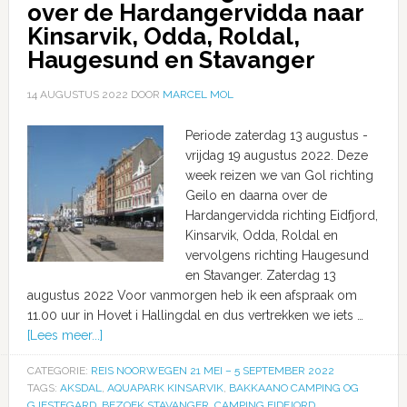
over de Hardangervidda naar
Kinsarvik, Odda, Roldal,
Haugesund en Stavanger
14 AUGUSTUS 2022
DOOR
MARCEL MOL
Periode zaterdag 13 augustus -
vrijdag 19 augustus 2022. Deze
week reizen we van Gol richting
Geilo en daarna over de
Hardangervidda richting Eidfjord,
Kinsarvik, Odda, Roldal en
vervolgens richting Haugesund
en Stavanger. Zaterdag 13
augustus 2022 Voor vanmorgen heb ik een afspraak om
11.00 uur in Hovet i Hallingdal en dus vertrekken we iets …
[Lees meer...]
CATEGORIE:
REIS NOORWEGEN 21 MEI – 5 SEPTEMBER 2022
TAGS:
AKSDAL
,
AQUAPARK KINSARVIK
,
BAKKAANO CAMPING OG
GJESTEGARD
,
BEZOEK STAVANGER
,
CAMPING EIDFJORD
,