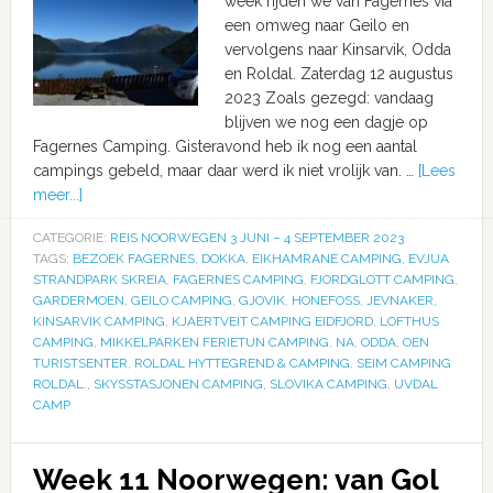
week rijden we van Fagernes via
een omweg naar Geilo en
vervolgens naar Kinsarvik, Odda
en Roldal. Zaterdag 12 augustus
2023 Zoals gezegd: vandaag
blijven we nog een dagje op
Fagernes Camping. Gisteravond heb ik nog een aantal
campings gebeld, maar daar werd ik niet vrolijk van. …
[Lees
meer...]
CATEGORIE:
REIS NOORWEGEN 3 JUNI – 4 SEPTEMBER 2023
TAGS:
BEZOEK FAGERNES
,
DOKKA
,
EIKHAMRANE CAMPING
,
EVJUA
STRANDPARK SKREIA
,
FAGERNES CAMPING
,
FJORDGLOTT CAMPING
,
GARDERMOEN
,
GEILO CAMPING
,
GJOVIK
,
HONEFOSS
,
JEVNAKER
,
KINSARVIK CAMPING
,
KJAERTVEIT CAMPING EIDFJORD
,
LOFTHUS
CAMPING
,
MIKKELPARKEN FERIETUN CAMPING
,
NA
,
ODDA
,
OEN
TURISTSENTER
,
ROLDAL HYTTEGREND & CAMPING
,
SEIM CAMPING
ROLDAL.
,
SKYSSTASJONEN CAMPING
,
SLOVIKA CAMPING
,
UVDAL
CAMP
Week 11 Noorwegen: van Gol