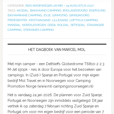
CATEGORIE:
REIS NOORWEGEN 26 MEI – 15 AUGUSTUS 2017
TAGS:
AKSDAL
,
BAKKAANO CAMPING
,
BYGLANDSFJORD
,
EGERSUND
,
EIKHAMRANE CAMPING
,
EVJE
,
GRIMSTAD
,
GRINDAFJORD
FERIESENTER
,
KRISTIANSAND
,
LILLESAND
,
LOFTHUS CAMPING
,
MANDAL
,
NORDSJOVEGEN
,
ODDA
,
ROLDAL
,
SETESDAL
,
STAVANGER
CAMPING
,
STEINSNES CAMPING
HET DAGBOEK VAN MARCEL MOL
Met mijn camper - een Dethleffs Globedrome T6810-2 2.3
M-Jet 150pk - reis ik door Europa voor het bezoeken van
campings. In (Zuid-) Spanje en Portugal voor mijn eigen
bedrijf Mol Travel en in Noorwegen voor Camping
Promotion Norge (www.mt-campingsnoorwegen.nl)
Het is vandaag 24 jan 2026. De plannen voor Zuid Spanje,
Portugal en Noorwegen zijn inmiddels vastgelegd. Dit jaar
vertrek ik op zaterdag 7 februari richting Zuid Spanje en
Portugal om voor mn eigen bedrijf voor een periode van 7