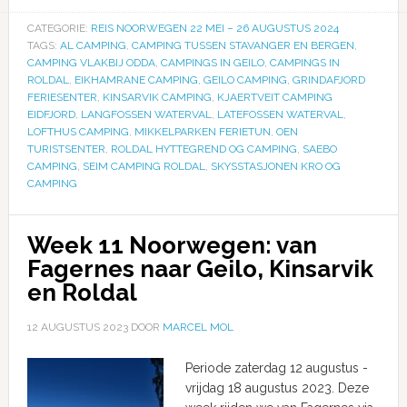
CATEGORIE:
REIS NOORWEGEN 22 MEI – 26 AUGUSTUS 2024
TAGS:
AL CAMPING
,
CAMPING TUSSEN STAVANGER EN BERGEN
,
CAMPING VLAKBIJ ODDA
,
CAMPINGS IN GEILO
,
CAMPINGS IN
ROLDAL
,
EIKHAMRANE CAMPING
,
GEILO CAMPING
,
GRINDAFJORD
FERIESENTER
,
KINSARVIK CAMPING
,
KJAERTVEIT CAMPING
EIDFJORD
,
LANGFOSSEN WATERVAL
,
LATEFOSSEN WATERVAL
,
LOFTHUS CAMPING
,
MIKKELPARKEN FERIETUN
,
OEN
TURISTSENTER
,
ROLDAL HYTTEGREND OG CAMPING
,
SAEBO
CAMPING
,
SEIM CAMPING ROLDAL
,
SKYSSTASJONEN KRO OG
CAMPING
Week 11 Noorwegen: van
Fagernes naar Geilo, Kinsarvik
en Roldal
12 AUGUSTUS 2023
DOOR
MARCEL MOL
Periode zaterdag 12 augustus -
vrijdag 18 augustus 2023. Deze