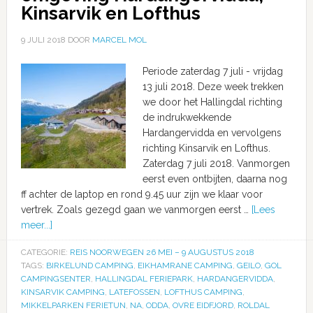
Kinsarvik en Lofthus
9 JULI 2018
DOOR
MARCEL MOL
Periode zaterdag 7 juli - vrijdag
13 juli 2018. Deze week trekken
we door het Hallingdal richting
de indrukwekkende
Hardangervidda en vervolgens
richting Kinsarvik en Lofthus.
Zaterdag 7 juli 2018. Vanmorgen
eerst even ontbijten, daarna nog
ff achter de laptop en rond 9.45 uur zijn we klaar voor
vertrek. Zoals gezegd gaan we vanmorgen eerst …
[Lees
meer...]
CATEGORIE:
REIS NOORWEGEN 26 MEI – 9 AUGUSTUS 2018
TAGS:
BIRKELUND CAMPING
,
EIKHAMRANE CAMPING
,
GEILO
,
GOL
CAMPINGSENTER
,
HALLINGDAL FERIEPARK
,
HARDANGERVIDDA
,
KINSARVIK CAMPING
,
LATEFOSSEN
,
LOFTHUS CAMPING
,
MIKKELPARKEN FERIETUN
,
NA
,
ODDA
,
OVRE EIDFJORD
,
ROLDAL