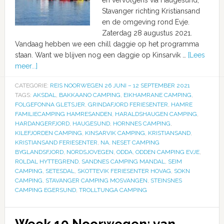
Stavanger richting Kristiansand
en de omgeving rond Evje.
Zaterdag 28 augustus 2021.
Vandaag hebben we een chill daggie op het programma
staan. Want we blijven nog een daggie op Kinsarvik …
[Lees
meer...]
CATEGORIE:
REIS NOORWEGEN 26 JUNI – 12 SEPTEMBER 2021
TAGS:
AKSDAL
,
BAKKAANO CAMPING
,
EIKHAMRANE CAMPING
,
FOLGEFONNA GLETSJER
,
GRINDAFJORD FERIESENTER
,
HAMRE
FAMILIECAMPING HAMRESANDEN
,
HARALDSHAUGEN CAMPING
,
HARDANGERFJORD
,
HAUGESUND
,
HORNNES CAMPING
,
KILEFJORDEN CAMPING
,
KINSARVIK CAMPING
,
KRISTIANSAND
,
KRISTIANSAND FERIESENTER
,
NA
,
NESET CAMPING
BYGLANDSFJORD
,
NORDSJOVEGEN
,
ODDA
,
ODDEN CAMPING EVJE
,
ROLDAL HYTTEGREND
,
SANDNES CAMPING MANDAL
,
SEIM
CAMPING
,
SETESDAL
,
SKOTTEVIK FERIESENTER HOVAG
,
SOKN
CAMPING
,
STAVANGER CAMPING MOSVANGEN
,
STEINSNES
CAMPING EGERSUND
,
TROLLTUNGA CAMPING
Week 10 Noorwegen: van