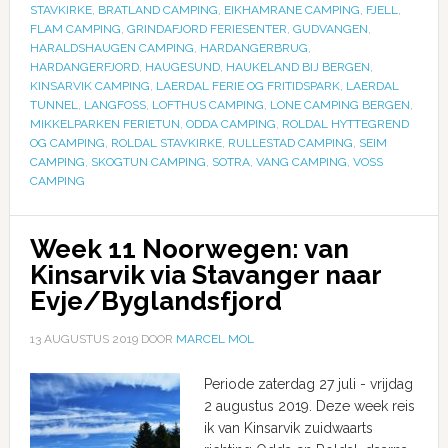
STAVKIRKE
,
BRATLAND CAMPING
,
EIKHAMRANE CAMPING
,
FJELL
,
FLAM CAMPING
,
GRINDAFJORD FERIESENTER
,
GUDVANGEN
,
HARALDSHAUGEN CAMPING
,
HARDANGERBRUG
,
HARDANGERFJORD
,
HAUGESUND
,
HAUKELAND BIJ BERGEN
,
KINSARVIK CAMPING
,
LAERDAL FERIE OG FRITIDSPARK
,
LAERDAL
TUNNEL
,
LANGFOSS
,
LOFTHUS CAMPING
,
LONE CAMPING BERGEN
,
MIKKELPARKEN FERIETUN
,
ODDA CAMPING
,
ROLDAL HYTTEGREND
OG CAMPING
,
ROLDAL STAVKIRKE
,
RULLESTAD CAMPING
,
SEIM
CAMPING
,
SKOGTUN CAMPING
,
SOTRA
,
VANG CAMPING
,
VOSS
CAMPING
Week 11 Noorwegen: van
Kinsarvik via Stavanger naar
Evje/Byglandsfjord
13 AUGUSTUS 2019
DOOR
MARCEL MOL
Periode zaterdag 27 juli - vrijdag
2 augustus 2019. Deze week reis
ik van Kinsarvik zuidwaarts