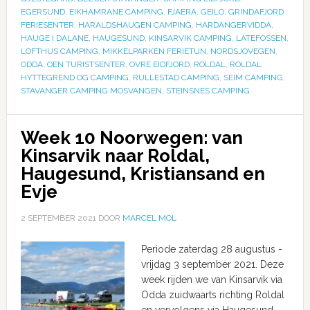
EGERSUND
,
EIKHAMRANE CAMPING
,
FJAERA
,
GEILO
,
GRINDAFJORD
FERIESENTER
,
HARALDSHAUGEN CAMPING
,
HARDANGERVIDDA
,
HAUGE I DALANE
,
HAUGESUND
,
KINSARVIK CAMPING
,
LATEFOSSEN
,
LOFTHUS CAMPING
,
MIKKELPARKEN FERIETUN
,
NORDSJOVEGEN
,
ODDA
,
OEN TURISTSENTER
,
OVRE EIDFJORD
,
ROLDAL
,
ROLDAL
HYTTEGREND OG CAMPING
,
RULLESTAD CAMPING
,
SEIM CAMPING
,
STAVANGER CAMPING MOSVANGEN
,
STEINSNES CAMPING
Week 10 Noorwegen: van
Kinsarvik naar Roldal,
Haugesund, Kristiansand en
Evje
2 SEPTEMBER 2021
DOOR
MARCEL MOL
Periode zaterdag 28 augustus -
vrijdag 3 september 2021. Deze
week rijden we van Kinsarvik via
Odda zuidwaarts richting Roldal
en vervolgens via Haugesund,