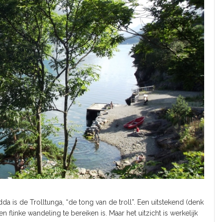
a is de Trolltunga, “de tong van de troll”. Een uitstekend (denk
 flinke wandeling te bereiken is. Maar het uitzicht is werkelijk