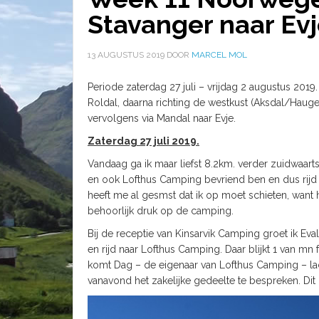
Stavanger naar Ev
13 AUGUSTUS 2019
DOOR
MARCEL MOL
Periode zaterdag 27 juli – vrijdag 2 augustus 2019
Roldal, daarna richting de westkust (Aksdal/Haug
vervolgens via Mandal naar Evje.
Zaterdag 27 juli 2019.
Vandaag ga ik maar liefst 8.2km. verder zuidwaar
en ook Lofthus Camping bevriend ben en dus rijd i
heeft me al gesmst dat ik op moet schieten, want he
behoorlijk druk op de camping.
Bij de receptie van Kinsarvik Camping groet ik Ev
en rijd naar Lofthus Camping. Daar blijkt 1 van mn
komt Dag – de eigenaar van Lofthus Camping – la
vanavond het zakelijke gedeelte te bespreken. Dit 