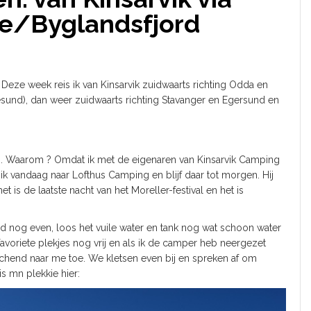
je/Byglandsfjord
. Deze week reis ik van Kinsarvik zuidwaarts richting Odda en
esund), dan weer zuidwaarts richting Stavanger en Egersund en
ts. Waarom ? Omdat ik met de eigenaren van Kinsarvik Camping
k vandaag naar Lofthus Camping en blijf daar tot morgen. Hij
t is de laatste nacht van het Moreller-festival en het is
ald nog even, loos het vuile water en tank nog wat schoon water
 favoriete plekjes nog vrij en als ik de camper heb neergezet
chend naar me toe. We kletsen even bij en spreken af om
is mn plekkie hier: