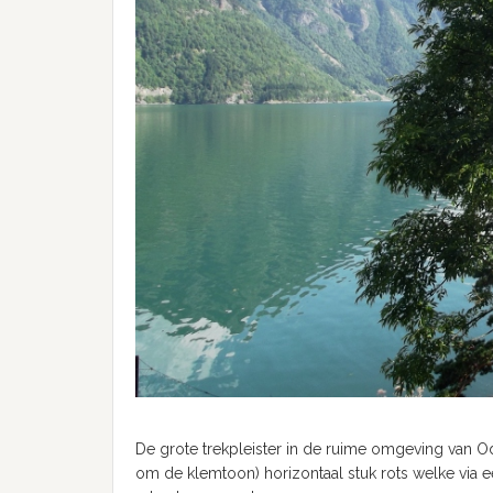
De grote trekpleister in de ruime omgeving van Odd
om de klemtoon) horizontaal stuk rots welke via een