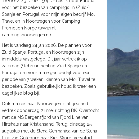
T6810-2 2.3 M-Jet 150pk - reis ik door Europa
voor het bezoeken van campings. In (Zuid-)
Spanje en Portugal voor mijn eigen bedrijf Mol
Travel en in Noorwegen voor Camping
Promotion Norge (www.mt-
campingsnoorwegen.nl)
Het is vandaag 24 jan 2026. De plannen voor
Zuid Spanje, Portugal en Noorwegen zijn
inmiddels vastgelegd. Dit jaar vertrek ik op
zaterdag 7 februari richting Zuid Spanje en
Portugal om voor mn eigen bedrijf voor een
periode van 7 weken, klanten van Mol Travel te
bezoeken. Zoals gebruikelijk houd ik weer een
dagelijkse blog bij.
Ook mn reis naar Noorwegen is al gepland:
vertrek donderdag 21 mei richting DK. Overtocht
met de MS Bergensfjord van Fjord Line van
Hirtshals naar Kristiansand. Terug: dinsdag 25
augustus met de Stena Germanica van de Stena
Line van Goteborg naar Kiel. Wordt vervolgd.