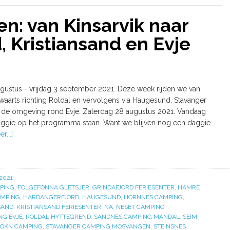
: van Kinsarvik naar
 Kristiansand en Evje
gustus - vrijdag 3 september 2021. Deze week rijden we van
dwaarts richting Roldal en vervolgens via Haugesund, Stavanger
en de omgeving rond Evje. Zaterdag 28 augustus 2021. Vandaag
aggie op het programma staan. Want we blijven nog een daggie
r...]
2021
PING
,
FOLGEFONNA GLETSJER
,
GRINDAFJORD FERIESENTER
,
HAMRE
MPING
,
HARDANGERFJORD
,
HAUGESUND
,
HORNNES CAMPING
,
SAND
,
KRISTIANSAND FERIESENTER
,
NA
,
NESET CAMPING
NG EVJE
,
ROLDAL HYTTEGREND
,
SANDNES CAMPING MANDAL
,
SEIM
SOKN CAMPING
,
STAVANGER CAMPING MOSVANGEN
,
STEINSNES