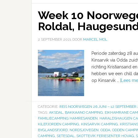
Week 10 Noorwegen
Roldal, Haugesund,
2 SEPTEMBER 2021
DOOR
MARCEL MOL
Periode zaterdag 28 au
Kinsarvik via Odda zui
richting Kristiansand 
hebben we een chill d
op Kinsarvik …
[Lees mee
CATEGORIE:
REIS NOORWEGEN 26 JUNI – 12 SEPTEMBER 
TAGS:
AKSDAL
,
BAKKAANO CAMPING
,
EIKHAMRANE CAM
FAMILIECAMPING HAMRESANDEN
,
HARALDSHAUGEN CA
KILEFJORDEN CAMPING
,
KINSARVIK CAMPING
,
KRISTIAN
BYGLANDSFJORD
,
NORDSJOVEGEN
,
ODDA
,
ODDEN CAMPI
CAMPING
,
SETESDAL
,
SKOTTEVIK FERIESENTER HOVAG
,