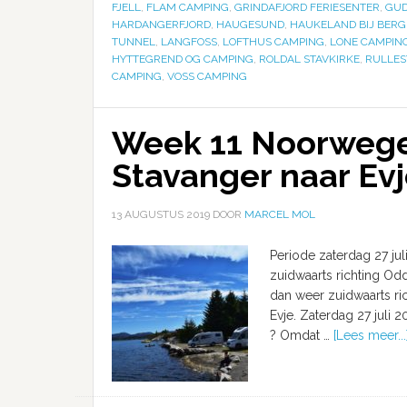
FJELL
,
FLAM CAMPING
,
GRINDAFJORD FERIESENTER
,
GU
HARDANGERFJORD
,
HAUGESUND
,
HAUKELAND BIJ BER
TUNNEL
,
LANGFOSS
,
LOFTHUS CAMPING
,
LONE CAMPIN
HYTTEGREND OG CAMPING
,
ROLDAL STAVKIRKE
,
RULLES
CAMPING
,
VOSS CAMPING
Week 11 Noorwegen
Stavanger naar Ev
13 AUGUSTUS 2019
DOOR
MARCEL MOL
Periode zaterdag 27 jul
zuidwaarts richting Od
dan weer zuidwaarts ri
Evje. Zaterdag 27 juli 
? Omdat …
[Lees meer...