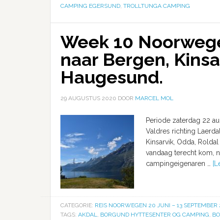
CAMPING EGERSUND
,
TROLLTUNGA CAMPING
Week 10 Noorwegen
naar Bergen, Kinsa
Haugesund.
29 AUGUSTUS 2020
DOOR
MARCEL MOL
Periode zaterdag 22 aug
Valdres richting Laerda
Kinsarvik, Odda, Rolda
vandaag terecht kom, no
campingeigenaren …
[L
CATEGORIE:
REIS NOORWEGEN 20 JUNI – 13 SEPTEMBER
TAGS:
AKDAL
,
BORGUND HYTTESENTER OG CAMPING
,
BO