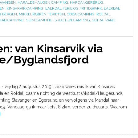
DVANGEN
,
HARALDSHAUGEN CAMPING
,
HARDANGERBRUG
,
GEN
,
KINSARVIK CAMPING
,
LAERDAL FERIE OG FRITIDSPARK
,
LAERDAL
G BERGEN
,
MIKKELPARKEN FERIETUN
,
ODDA CAMPING
,
ROLDAL
TAD CAMPING
,
SEIM CAMPING
,
SKOGTUN CAMPING
,
SOTRA
,
VANG
: van Kinsarvik via
je/Byglandsfjord
i - vrijdag 2 augustus 2019. Deze week reis ik van Kinsarvik
da en Roldal, daarna richting de westkust (Aksdal/Haugesund),
chting Stavanger en Egersund en vervolgens via Mandal naar
2019. Vandaag ga ik maar liefst 8.2km. verder zuidwaarts. Waarom
]