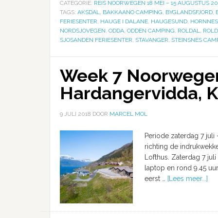
CATEGORIE:
REIS NOORWEGEN 18 MEI – 15 AUGUSTUS 20
TAGS:
AKSDAL
,
BAKKAANO CAMPING
,
BYGLANDSFJORD
,
FERIESENTER
,
HAUGE I DALANE
,
HAUGESUND
,
HORNNES
NORDSJOVEGEN
,
ODDA
,
ODDEN CAMPING
,
ROLDAL
,
ROLD
SJOSANDEN FERIESENTER
,
STAVANGER
,
STEINSNES CAM
Week 7 Noorwege
Hardangervidda, K
9 JULI 2018
DOOR
MARCEL MOL
Periode zaterdag 7 juli
richting de indrukwekk
Lofthus. Zaterdag 7 jul
laptop en rond 9.45 uu
eerst …
[Lees meer...]