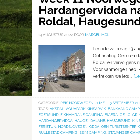
Hardangervidda na
Roldal, Haugesund
14 AUGUSTUS 2022
DOOR
MARCEL MOL
Periode zaterdag 13 au
Gol richting Geilo en d
Roldal en vervolgens r
Voor vanmorgen heb ik 
vertrekken we iets …
[Le
CATEGORIE:
REIS NOORWEGEN 21 MEI – 5 SEPTEMBER 20
TAGS:
AKSDAL
,
AQUAPARK KINSARVIK
,
BAKKAANO CAMP
EGERSUND
,
EIKHAMRANE CAMPING
,
FJAERA
,
GEILO
,
GRI
HARDANGERVIDDA
,
HAUGE I DALANE
,
HAUGESUND
,
KIN
FERIETUN
,
NORDSJOVEGEN
,
ODDA
,
OEN TURISTSENTER
,
RULLESTAD CAMPING
,
SEIM CAMPING
,
STAVANGER CAM