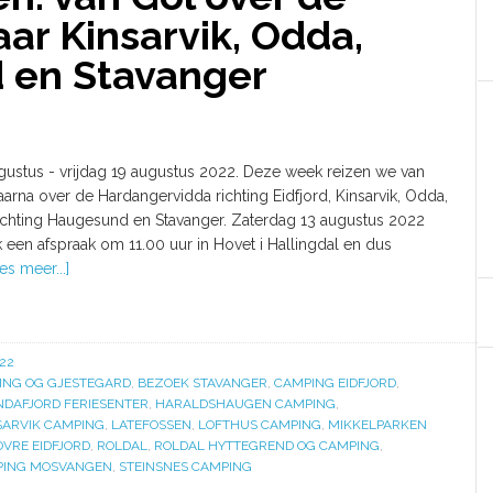
ar Kinsarvik, Odda,
 en Stavanger
gustus - vrijdag 19 augustus 2022. Deze week reizen we van
aarna over de Hardangervidda richting Eidfjord, Kinsarvik, Odda,
ichting Haugesund en Stavanger. Zaterdag 13 augustus 2022
een afspraak om 11.00 uur in Hovet i Hallingdal en dus
es meer...]
22
ING OG GJESTEGARD
,
BEZOEK STAVANGER
,
CAMPING EIDFJORD
,
NDAFJORD FERIESENTER
,
HARALDSHAUGEN CAMPING
,
SARVIK CAMPING
,
LATEFOSSEN
,
LOFTHUS CAMPING
,
MIKKELPARKEN
OVRE EIDFJORD
,
ROLDAL
,
ROLDAL HYTTEGREND OG CAMPING
,
PING MOSVANGEN
,
STEINSNES CAMPING