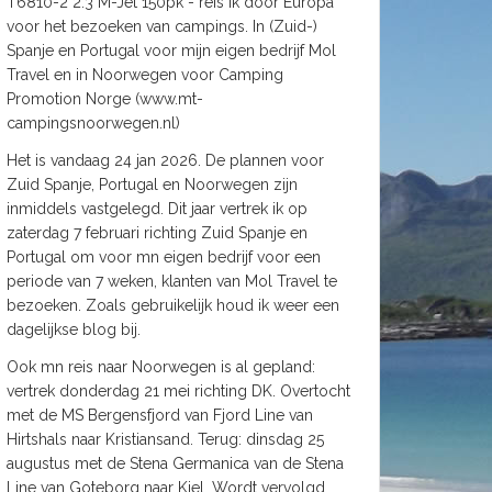
T6810-2 2.3 M-Jet 150pk - reis ik door Europa
voor het bezoeken van campings. In (Zuid-)
Spanje en Portugal voor mijn eigen bedrijf Mol
Travel en in Noorwegen voor Camping
Promotion Norge (www.mt-
campingsnoorwegen.nl)
Het is vandaag 24 jan 2026. De plannen voor
Zuid Spanje, Portugal en Noorwegen zijn
inmiddels vastgelegd. Dit jaar vertrek ik op
zaterdag 7 februari richting Zuid Spanje en
Portugal om voor mn eigen bedrijf voor een
periode van 7 weken, klanten van Mol Travel te
bezoeken. Zoals gebruikelijk houd ik weer een
dagelijkse blog bij.
Ook mn reis naar Noorwegen is al gepland:
vertrek donderdag 21 mei richting DK. Overtocht
met de MS Bergensfjord van Fjord Line van
Hirtshals naar Kristiansand. Terug: dinsdag 25
augustus met de Stena Germanica van de Stena
Line van Goteborg naar Kiel. Wordt vervolgd.