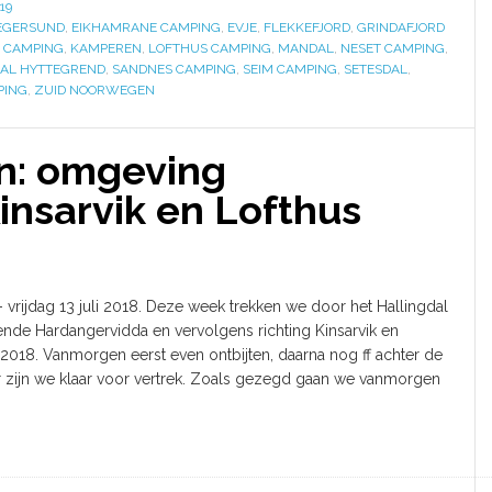
19
EGERSUND
,
EIKHAMRANE CAMPING
,
EVJE
,
FLEKKEFJORD
,
GRINDAFJORD
 CAMPING
,
KAMPEREN
,
LOFTHUS CAMPING
,
MANDAL
,
NESET CAMPING
,
AL HYTTEGREND
,
SANDNES CAMPING
,
SEIM CAMPING
,
SETESDAL
,
PING
,
ZUID NOORWEGEN
n: omgeving
insarvik en Lofthus
 - vrijdag 13 juli 2018. Deze week trekken we door het Hallingdal
ende Hardangervidda en vervolgens richting Kinsarvik en
i 2018. Vanmorgen eerst even ontbijten, daarna nog ff achter de
r zijn we klaar voor vertrek. Zoals gezegd gaan we vanmorgen