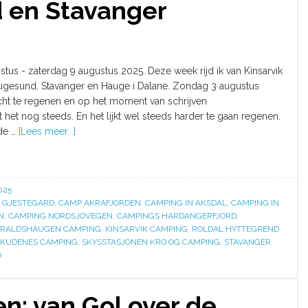
 en Stavanger
tus - zaterdag 9 augustus 2025. Deze week rijd ik van Kinsarvik
augesund, Stavanger en Hauge i Dalane. Zondag 3 augustus
ht te regenen en op het moment van schrijven
het nog steeds. En het lijkt wel steeds harder te gaan regenen.
de …
[Lees meer...]
025
 GJESTEGARD
,
CAMP AKRAFJORDEN
,
CAMPING IN AKSDAL
,
CAMPING IN
N
,
CAMPING NORDSJOVEGEN
,
CAMPINGS HARDANGERFJORD
,
RALDSHAUGEN CAMPING
,
KINSARVIK CAMPING
,
ROLDAL HYTTEGREND
SKUDENES CAMPING
,
SKYSSTASJONEN KRO OG CAMPING
,
STAVANGER
D
: van Gol over de