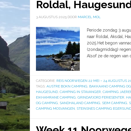
Roldal, Haugesund
3 AUGUSTUS 2025
DOOR
MARCEL MOL
Periode zondag 3 augus
naar Roldal, Aksdal, H
2025 Het begon vannac
(zondagmiddag) regent 
Alsof ze de regen van 
CATEGORIE:
REIS NOORWEGEN 22 MEI – 24 AUGUSTUS 2
TAGS:
AUSTRE BOKN CAMPING
,
BAKKAANO CAMPING OG
HAUGESUND
,
CAMPING IN STAVANGER
,
CAMPING JAERE
EIKHAMRANE CAMPING
,
GRINDAFJORD FERIESENTER
,
HA
OG CAMPING
,
SANDHALAND CAMPING
,
SEIM CAMPING
,
CAMPING MOSVANGEN
,
STEINSNES CAMPING EGERSUN
Week 11 Noorwegen