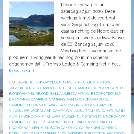
Periode zondag 21 juni –
zaterdag 27 juni 2026. Deze
week ga ik met de veerboot
vanaf Senja richting Tromso en
daarna richting de Noordkaap en
vervolgens weer zuidwaarts over
de E6. Zondag 21 juni 2026
Vandaag heb ik weer hetzelfde
probleem is vorig jaar. Ik had nog zo in mn schema
opgenomen dat ik Tromso Lodge & Camping niet in het …
[Lees meer...]
CATEGORIE:
REIS NOORWEGEN 21 MEI – 26 AUGUSTUS 2026
TAGS:
ALTA RIVER CAMPING
,
ALTEIDET CAMPING BURFJORD
,
ARCTIC
FJORDCAMP BURFJORD
,
BALLANGEN CAMPING
,
BEZOEK TROMSO
,
BIRTAVARRE CAMPING
,
CAMPING AAN NOORDKAAPROUTE
,
CAMPING IN HONNINGSVAG
,
CAMPING IN SKIBOTN
,
CAMPING
VLAKBIJ DE NOORDKAAP
,
CAMPING VLAKBIJ TROMSO
,
CAMPINGS IN
ALTA
,
FAUSKE CAMPING
,
LAPPHAUGEN TURISTSTASJON
,
NORDKAPP
CAMPING
,
OLDERELV CAMPING
,
ROUTE VAN TROMSO NAAR DE
NOORDKAAP
,
SENJA
,
SKIBOTN CAMPING
,
SOLBAKKEN CAMPING
BARDU
,
SOLVANG CAMPING ALTA
,
SVENSBY TURSENTER
,
VEERBOOT