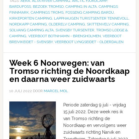
TAGS:
AERA
,
ALTA RIVER CAMPING
,
ARCTIC FJORDCAMP
,
BARDUFOSS
,
BEZOEK TROMSO
,
CAMPING IN ALTA
,
CAMPINGS
FINNMARK
,
CAMPINGS TROMS
,
FOSSENG CAMPING BARDU
,
KIRKEPORTEN CAMPING
,
LAPPHAUGEN TURISTSENTER TENNEVOLL
,
NORDKAPP CAMPING
,
OLDERELV CAMPING
,
SKITTENVELV CAMPING
,
SOLVANG CAMPING ALTA
,
SVENSBY TURSENTER
,
TROMSO LODGE &
CAMPING
,
VEERBOOT BOTNHAMN - BRENSHOLMEN
,
VEERBOOT
BREIVIKEIDET - SVENSBY
,
VEERBOOT LYNGSEIDET - OLDERDALEN
Week 6 Noorwegen: van
Tromso richting de Noordkaap
en daarna weer zuidwaarts
10 JULI 2022
DOOR
MARCEL MOL
Periode zaterdag 9 juli - vrijdag
15 juli 2022. Deze week reis ik
van Tromso richting de
Noordkaap en vervolgens weer
zuidwaarts richting Narvik en
Trondheim. Zaterdag 9 juli 2022