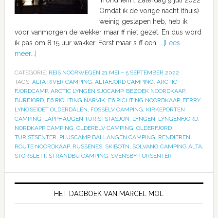
Omdat ik de vorige nacht (thuis)
weinig geslapen heb, heb ik
voor vanmorgen de wekker maar ff niet gezet. En dus word
ik pas om 8.15 uur wakker. Eerst maar s ff een …
[Lees
meer...]
CATEGORIE:
REIS NOORWEGEN 21 MEI – 5 SEPTEMBER 2022
TAGS:
ALTA RIVER CAMPING
,
ALTAFJORD CAMPING
,
ARCTIC
FJORDCAMP
,
ARCTIC LYNGEN SJOCAMP
,
BEZOEK NOORDKAAP
,
BURFJORD
,
E6 RICHTING NARVIK
,
E6 RICHTING NOORDKAAP
,
FERRY
LYNGSEIDET OLDERDALEN
,
FOSSELV CAMPING
,
KIRKEPORTEN
CAMPING
,
LAPPHAUGEN TURISTSTASJON
,
LYNGEN
,
LYNGENFJORD
,
NORDKAPP CAMPING
,
OLDERELV CAMPING
,
OLDERFJORD
TURISTSENTER
,
PLUSCAMP BALLANGEN CAMPING
,
RENDIEREN
ROUTE NOORDKAAP
,
RUSSENES
,
SKIBOTN
,
SOLVANG CAMPING ALTA
,
STORSLETT
,
STRANDBU CAMPING
,
SVENSBY TURSENTER
HET DAGBOEK VAN MARCEL MOL