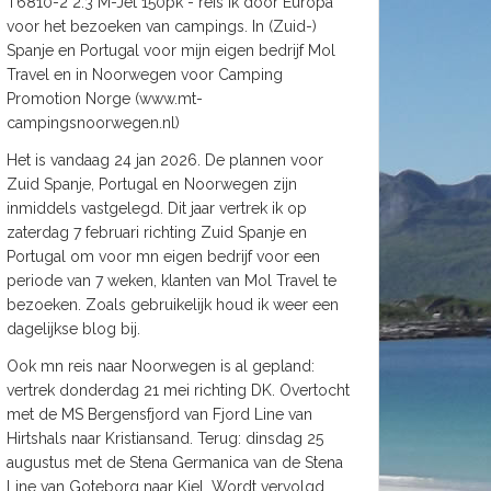
T6810-2 2.3 M-Jet 150pk - reis ik door Europa
voor het bezoeken van campings. In (Zuid-)
Spanje en Portugal voor mijn eigen bedrijf Mol
Travel en in Noorwegen voor Camping
Promotion Norge (www.mt-
campingsnoorwegen.nl)
Het is vandaag 24 jan 2026. De plannen voor
Zuid Spanje, Portugal en Noorwegen zijn
inmiddels vastgelegd. Dit jaar vertrek ik op
zaterdag 7 februari richting Zuid Spanje en
Portugal om voor mn eigen bedrijf voor een
periode van 7 weken, klanten van Mol Travel te
bezoeken. Zoals gebruikelijk houd ik weer een
dagelijkse blog bij.
Ook mn reis naar Noorwegen is al gepland:
vertrek donderdag 21 mei richting DK. Overtocht
met de MS Bergensfjord van Fjord Line van
Hirtshals naar Kristiansand. Terug: dinsdag 25
augustus met de Stena Germanica van de Stena
Line van Goteborg naar Kiel. Wordt vervolgd.