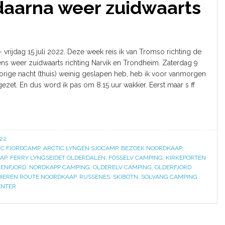
aarna weer zuidwaarts
- vrijdag 15 juli 2022. Deze week reis ik van Tromso richting de
s weer zuidwaarts richting Narvik en Trondheim. Zaterdag 9
vorige nacht (thuis) weinig geslapen heb, heb ik voor vanmorgen
gezet. En dus word ik pas om 8.15 uur wakker. Eerst maar s ff
22
IC FJORDCAMP
,
ARCTIC LYNGEN SJOCAMP
,
BEZOEK NOORDKAAP
,
AP
,
FERRY LYNGSEIDET OLDERDALEN
,
FOSSELV CAMPING
,
KIRKEPORTEN
ENFJORD
,
NORDKAPP CAMPING
,
OLDERELV CAMPING
,
OLDERFJORD
IEREN ROUTE NOORDKAAP
,
RUSSENES
,
SKIBOTN
,
SOLVANG CAMPING
ENTER