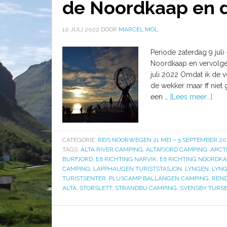
de Noordkaap en d
10 JULI 2022
DOOR
MARCEL MOL
Periode zaterdag 9 juli 
Noordkaap en vervolgen
juli 2022 Omdat ik de 
de wekker maar ff niet 
een …
[Lees meer...]
CATEGORIE:
REIS NOORWEGEN 21 MEI – 5 SEPTEMBER 20
TAGS:
ALTA RIVER CAMPING
,
ALTAFJORD CAMPING
,
ARCT
BURFJORD
,
E6 RICHTING NARVIK
,
E6 RICHTING NOORDKA
CAMPING
,
LAPPHAUGEN TURISTSTASJON
,
LYNGEN
,
LYNG
TURISTSENTER
,
PLUSCAMP BALLANGEN CAMPING
,
REND
ALTA
,
STORSLETT
,
STRANDBU CAMPING
,
SVENSBY TURS