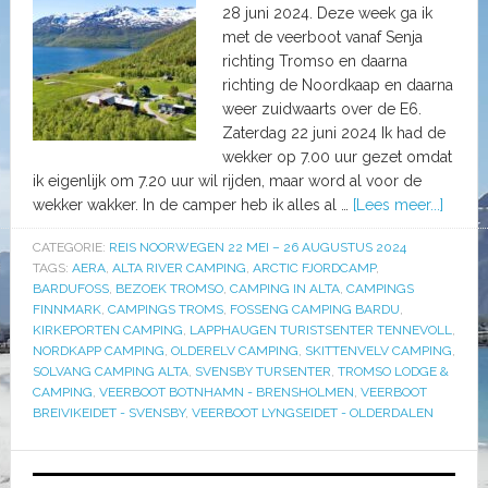
28 juni 2024. Deze week ga ik
met de veerboot vanaf Senja
richting Tromso en daarna
richting de Noordkaap en daarna
weer zuidwaarts over de E6.
Zaterdag 22 juni 2024 Ik had de
wekker op 7.00 uur gezet omdat
ik eigenlijk om 7.20 uur wil rijden, maar word al voor de
wekker wakker. In de camper heb ik alles al …
[Lees meer...]
CATEGORIE:
REIS NOORWEGEN 22 MEI – 26 AUGUSTUS 2024
TAGS:
AERA
,
ALTA RIVER CAMPING
,
ARCTIC FJORDCAMP
,
BARDUFOSS
,
BEZOEK TROMSO
,
CAMPING IN ALTA
,
CAMPINGS
FINNMARK
,
CAMPINGS TROMS
,
FOSSENG CAMPING BARDU
,
KIRKEPORTEN CAMPING
,
LAPPHAUGEN TURISTSENTER TENNEVOLL
,
NORDKAPP CAMPING
,
OLDERELV CAMPING
,
SKITTENVELV CAMPING
,
SOLVANG CAMPING ALTA
,
SVENSBY TURSENTER
,
TROMSO LODGE &
CAMPING
,
VEERBOOT BOTNHAMN - BRENSHOLMEN
,
VEERBOOT
BREIVIKEIDET - SVENSBY
,
VEERBOOT LYNGSEIDET - OLDERDALEN