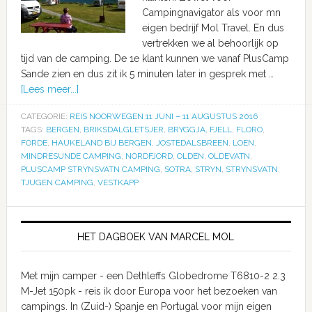
Campingnavigator als voor mn
eigen bedrijf Mol Travel. En dus
vertrekken we al behoorlijk op
tijd van de camping. De 1e klant kunnen we vanaf PlusCamp
Sande zien en dus zit ik 5 minuten later in gesprek met …
[Lees meer...]
CATEGORIE:
REIS NOORWEGEN 11 JUNI – 11 AUGUSTUS 2016
TAGS:
BERGEN
,
BRIKSDALGLETSJER
,
BRYGGJA
,
FJELL
,
FLORO
,
FORDE
,
HAUKELAND BIJ BERGEN
,
JOSTEDALSBREEN
,
LOEN
,
MINDRESUNDE CAMPING
,
NORDFJORD
,
OLDEN
,
OLDEVATN
,
PLUSCAMP STRYNSVATN CAMPING
,
SOTRA
,
STRYN
,
STRYNSVATN
,
TJUGEN CAMPING
,
VESTKAPP
HET DAGBOEK VAN MARCEL MOL
Met mijn camper - een Dethleffs Globedrome T6810-2 2.3
M-Jet 150pk - reis ik door Europa voor het bezoeken van
campings. In (Zuid-) Spanje en Portugal voor mijn eigen