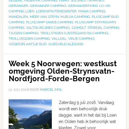
EIDSDAL
,
FAGERVIK CAMPING
,
FERRY SOLSNES - AFARNES
,
GEIRANGER
,
GEIRANGER CAMPING
,
GEIRANGERFJORD
,
LO-VIK
CAMPING LOEN
,
LOENVATN FERIESENTER
,
MANA CAMPING
,
MANDALEN
,
MEER VAN STRYN
,
MJELVA CAMPING
,
PLUSCAMP BUD
CAMPING
,
PLUSCAMP SANDE CAMPING
,
PLUSCAMP STRYNSVATN
CAMPING
,
SALTSKJELSNES CAMPING
,
SJOHOLT
,
STORDAL CAMPING
,
TJUGEN CAMPING
,
TROLLSTIGEN GJESTEGARD OG CAMPING
,
TROLLVEGGEN CAMPING
,
VALLDAL
,
VINJE CAMPING
,
VISSERSPLAATSJE BUD
,
VLIEGVELD ALESUND
Week 5 Noorwegen: westkust
omgeving Olden-Strynsvatn-
Nordfjord-Forde-Bergen
12 JULI 2016
DOOR
MARCEL MOL
Zaterdag 9 juli 2016. Vandaag
wordt een behoorlijk druk
daggie, want in het dal bij Loen
en Olden heb ik behoorlijk wat
klanten. Zowel voor