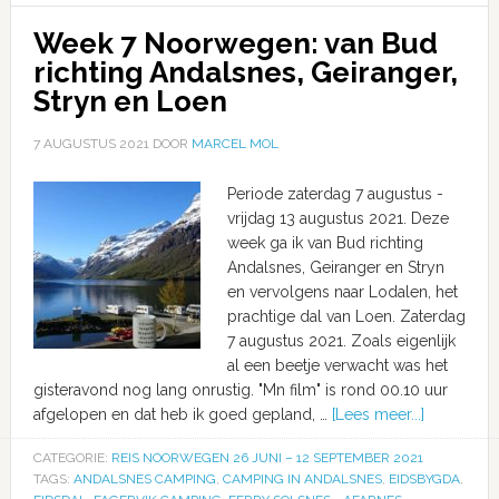
Week 7 Noorwegen: van Bud
richting Andalsnes, Geiranger,
Stryn en Loen
7 AUGUSTUS 2021
DOOR
MARCEL MOL
Periode zaterdag 7 augustus -
vrijdag 13 augustus 2021. Deze
week ga ik van Bud richting
Andalsnes, Geiranger en Stryn
en vervolgens naar Lodalen, het
prachtige dal van Loen. Zaterdag
7 augustus 2021. Zoals eigenlijk
al een beetje verwacht was het
gisteravond nog lang onrustig. "Mn film" is rond 00.10 uur
afgelopen en dat heb ik goed gepland, …
[Lees meer...]
CATEGORIE:
REIS NOORWEGEN 26 JUNI – 12 SEPTEMBER 2021
TAGS:
ANDALSNES CAMPING
,
CAMPING IN ANDALSNES
,
EIDSBYGDA
,