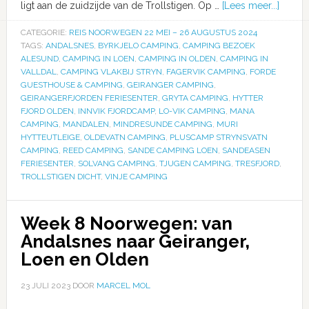
ligt aan de zuidzijde van de Trollstigen. Op …
[Lees meer...]
CATEGORIE:
REIS NOORWEGEN 22 MEI – 26 AUGUSTUS 2024
TAGS:
ANDALSNES
,
BYRKJELO CAMPING
,
CAMPING BEZOEK
ALESUND
,
CAMPING IN LOEN
,
CAMPING IN OLDEN
,
CAMPING IN
VALLDAL
,
CAMPING VLAKBIJ STRYN
,
FAGERVIK CAMPING
,
FORDE
GUESTHOUSE & CAMPING
,
GEIRANGER CAMPING
,
GEIRANGERFJORDEN FERIESENTER
,
GRYTA CAMPING
,
HYTTER
FJORD OLDEN
,
INNVIK FJORDCAMP
,
LO-VIK CAMPING
,
MANA
CAMPING
,
MANDALEN
,
MINDRESUNDE CAMPING
,
MURI
HYTTEUTLEIGE
,
OLDEVATN CAMPING
,
PLUSCAMP STRYNSVATN
CAMPING
,
REED CAMPING
,
SANDE CAMPING LOEN
,
SANDEASEN
FERIESENTER
,
SOLVANG CAMPING
,
TJUGEN CAMPING
,
TRESFJORD
,
TROLLSTIGEN DICHT
,
VINJE CAMPING
Week 8 Noorwegen: van
Andalsnes naar Geiranger,
Loen en Olden
23 JULI 2023
DOOR
MARCEL MOL