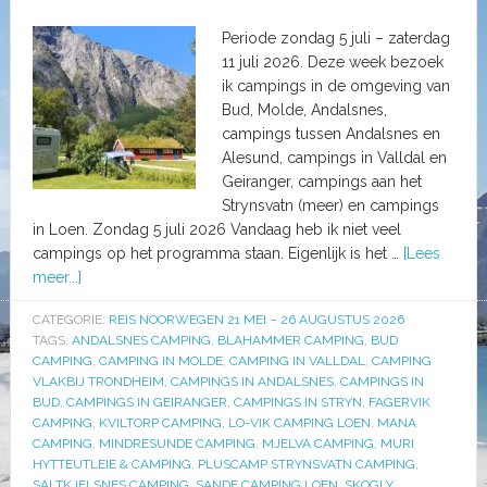
Periode zondag 5 juli – zaterdag
11 juli 2026. Deze week bezoek
ik campings in de omgeving van
Bud, Molde, Andalsnes,
campings tussen Andalsnes en
Alesund, campings in Valldal en
Geiranger, campings aan het
Strynsvatn (meer) en campings
in Loen. Zondag 5 juli 2026 Vandaag heb ik niet veel
campings op het programma staan. Eigenlijk is het …
[Lees
meer...]
CATEGORIE:
REIS NOORWEGEN 21 MEI – 26 AUGUSTUS 2026
TAGS:
ANDALSNES CAMPING
,
BLAHAMMER CAMPING
,
BUD
CAMPING
,
CAMPING IN MOLDE
,
CAMPING IN VALLDAL
,
CAMPING
VLAKBIJ TRONDHEIM
,
CAMPINGS IN ANDALSNES
,
CAMPINGS IN
BUD
,
CAMPINGS IN GEIRANGER
,
CAMPINGS IN STRYN
,
FAGERVIK
CAMPING
,
KVILTORP CAMPING
,
LO-VIK CAMPING LOEN
,
MANA
CAMPING
,
MINDRESUNDE CAMPING
,
MJELVA CAMPING
,
MURI
HYTTEUTLEIE & CAMPING
,
PLUSCAMP STRYNSVATN CAMPING
,
SALTKJELSNES CAMPING
,
SANDE CAMPING LOEN
,
SKOGLY