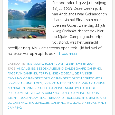
Periode zaterdag 22 juli - vrijdag
28 juli 2023. Deze week rijd ik
van Andalsnes naar Geiranger en
daarna via het Strynsvatn naar
Loen en Olden. Zaterdag 22 juli
2023 Ondanks dat het ook hier
op Mjelva Camping behoorlijk
vol stond, was het vannacht
heerlijk rustig. Als ik de screens open trek, lijkt het wel of
het weer wat opknapt. Is ook …
[Lees meer...]
CATEGORIE:
REIS NOORWEGEN 3 JUNI – 4 SEPTEMBER 2023
TAGS:
ANDALSNES
,
BEZOEK ALESUND
,
DALEN GAARD CAMPING
,
FAGERVIK CAMPING
,
FERRY LINGE - EIDSDAL
,
GEIRANGER
CAMPING
,
GEIRANGERFJORD
,
GEIRANGERFJORDEN FERIESENTER
,
LO-VIK CAMPING
,
LOEN
,
LOENVATN FERIESENTER
,
MANA CAMPING
,
MANDALEN
,
MINDRESUNDE CAMPING
,
MURI HYTTEUTLEIGE
,
PLUSCAMP STRYNSVATN CAMPING
,
SANDE CAMPING
,
STORDAL
,
STRYN
,
TJUGEN CAMPING
,
TRESFJORD
,
TROLLSTIGEN GJESTEGARD
OG CAMPING
,
TROLLVEGGEN CAMPING
,
VALLDAL
,
VIKEBUKT
,
VINJE
CAMPING