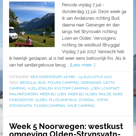
Periode vrijdag 7 juli -
donderdag 13 juli. Deze week ga
ik van Andalsnes richting Bud,
daarna naar Geiranger en dan
langs het Strynsvatn richting
Loen en Olden. Vervolgens
richting de westkust (Bryggja).
Vrijdag 7 juli 2017. Vannacht heb
ik heerlijk geslapen, al is het weer eens behoorlijk fris. Als ik
van het sanitairgebouw terug …
[Lees meer...]
CATEGORIE:
REIS NOORWEGEN 26 MEI – 15 AUGUSTUS 2017
TAGS:
BRYGGJA
,
BUD
,
FOLVEN CAMPING
,
GEIRANGER
,
GRYTA
CAMPING
,
HJELLEDALEN
,
KVILTORP CAMPING
,
LOEN
,
LOVATNET
,
MALMEFJORDEN
,
MEER BIJ LOEN
,
MEER BIJ OLDEN
,
MOLDE
,
NORE
FJORDSENTER
,
OLDEN
,
PLUSCAMP BUD
,
STORDAL
,
STRYN
,
STRYNSVATN
,
TJUGEN CAMPING
,
VINJE CAMPING
Week 5 Noorwegen: westkust
omgeving Olden-Strynsvatn-