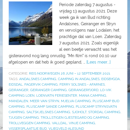
Periode zaterdag 7 augustus -
vrijdag 13 augustus 2021. Deze
week ga ik van Bud richting
Andalsnes, Geiranger en Stryn
en vervolgens naar Lodalen, het
prachtige dal van Loen. Zaterdag
7 augustus 2021. Zoals eigenlijk
al een beetje verwacht was het
gisteravond nog lang onrustig. "Mn film" is rond 00.10 uur
afgelopen en dat heb ik goed gepland, …
[Lees meer...]
CATEGORIE:
REIS NOORWEGEN 26 JUNI – 12 SEPTEMBER 2021
TAGS:
ANDALSNES CAMPING
,
CAMPING IN ANDALSNES
,
EIDSBYGDA
,
EIDSDAL
,
FAGERVIK CAMPING
,
FERRY SOLSNES - AFARNES
,
GEIRANGER
,
GEIRANGER CAMPING
,
GEIRANGERFJORD
,
LO-VIK
CAMPING LOEN
,
LOENVATN FERIESENTER
,
MANA CAMPING
,
MANDALEN
,
MEER VAN STRYN
,
MJELVA CAMPING
,
PLUSCAMP BUD
CAMPING
,
PLUSCAMP SANDE CAMPING
,
PLUSCAMP STRYNSVATN
CAMPING
,
SALTSKJELSNES CAMPING
,
SJOHOLT
,
STORDAL CAMPING
,
TJUGEN CAMPING
,
TROLLSTIGEN GJESTEGARD OG CAMPING
,
TROLLVEGGEN CAMPING
,
VALLDAL
,
VINJE CAMPING
,
VISSERSPLAATSJE BUD
,
VLIEGVELD ALESUND