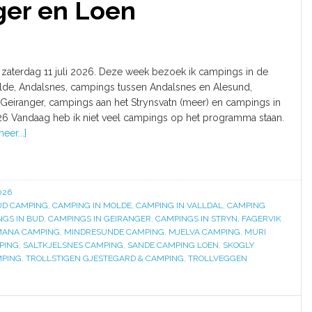
ger en Loen
– zaterdag 11 juli 2026. Deze week bezoek ik campings in de
de, Andalsnes, campings tussen Andalsnes en Alesund,
 Geiranger, campings aan het Strynsvatn (meer) en campings in
26 Vandaag heb ik niet veel campings op het programma staan.
eer...]
026
UD CAMPING
,
CAMPING IN MOLDE
,
CAMPING IN VALLDAL
,
CAMPING
GS IN BUD
,
CAMPINGS IN GEIRANGER
,
CAMPINGS IN STRYN
,
FAGERVIK
ANA CAMPING
,
MINDRESUNDE CAMPING
,
MJELVA CAMPING
,
MURI
PING
,
SALTKJELSNES CAMPING
,
SANDE CAMPING LOEN
,
SKOGLY
MPING
,
TROLLSTIGEN GJESTEGARD & CAMPING
,
TROLLVEGGEN