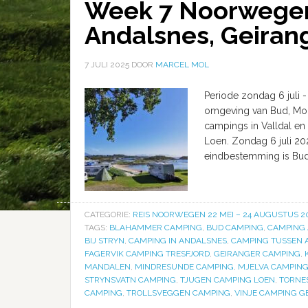
Week 7 Noorwegen
Andalsnes, Geiran
7 JULI 2025
DOOR
MARCEL MOL
Periode zondag 6 juli 
omgeving van Bud, Mol
campings in Valldal en
Loen. Zondag 6 juli 20
eindbestemming is Bu
CATEGORIE:
REIS NOORWEGEN 22 MEI – 24 AUGUSTUS 2
TAGS:
BLAHAMMER CAMPING
,
BUD CAMPING
,
CAMPING 
BIJ STRYN
,
CAMPING IN ANDALSNES
,
CAMPING TUSSEN 
FAGERVIK CAMPING TRESFJORD
,
GEIRANGER CAMPING
,
MANDALEN
,
MINDRESUNDE CAMPING
,
MJELVA CAMPIN
STRYNSVATN CAMPING
,
TJUGEN CAMPING LOEN
,
TORNE
CAMPING
,
TROLLSVEGGEN CAMPING
,
VINJE CAMPING G