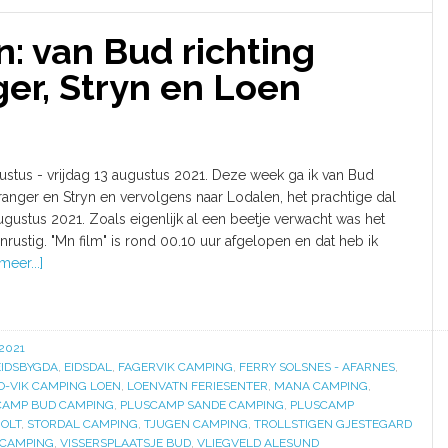
 van Bud richting
er, Stryn en Loen
ustus - vrijdag 13 augustus 2021. Deze week ga ik van Bud
ranger en Stryn en vervolgens naar Lodalen, het prachtige dal
gustus 2021. Zoals eigenlijk al een beetje verwacht was het
rustig. "Mn film" is rond 00.10 uur afgelopen en dat heb ik
meer...]
2021
EIDSBYGDA
,
EIDSDAL
,
FAGERVIK CAMPING
,
FERRY SOLSNES - AFARNES
,
O-VIK CAMPING LOEN
,
LOENVATN FERIESENTER
,
MANA CAMPING
,
CAMP BUD CAMPING
,
PLUSCAMP SANDE CAMPING
,
PLUSCAMP
OLT
,
STORDAL CAMPING
,
TJUGEN CAMPING
,
TROLLSTIGEN GJESTEGARD
 CAMPING
,
VISSERSPLAATSJE BUD
,
VLIEGVELD ALESUND