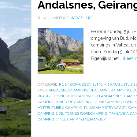
Andalsnes, Geiran
6 JULI 2026
DOOR
MARCEL MOL
Periode zondag 5 juli 
omgeving van Bud, Mol
campings in Valldal en
Loen. Zondag 5 juli 20
Eigenlijk is het …
[Lees m
CATEGORIE:
REIS NOORWEGEN 21 MEI – 26 AUGUSTUS 2
TAGS:
ANDALSNES CAMPING
,
BLAHAMMER CAMPING
,
B
VLAKBIJ TRONDHEIM
,
CAMPINGS IN ANDALSNES
,
CAMPIN
CAMPING
,
KVILTORP CAMPING
,
LO-VIK CAMPING LOEN
,
M
HYTTEUTLEIE & CAMPING
,
PLUSCAMP STRYNSVATN CAM
CAMPING EIDE
,
TORNES FJORDCAMPING
,
TRASAVIKA CA
CAMPING
,
VINJE CAMPING GEIRANGER