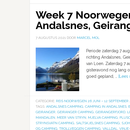
Week 7 Noorwegen:
Andalsnes, Geirang
7 AUGUSTUS 2021
DOOR
MARCEL MOL
Periode zaterdag 7 aug
richting Andalsnes, Gei
van Loen. Zaterdag 7 au
gisteravond nog lang on
goed gepland, …
[Lees 
CATEGORIE:
REIS NOORWEGEN 26 JUNI – 12 SEPTEMBER 
TAGS:
ANDALSNES CAMPING
,
CAMPING IN ANDALSNES
,
GEIRANGER
,
GEIRANGER CAMPING
,
GEIRANGERFJORD
,
L
MANDALEN
,
MEER VAN STRYN
,
MJELVA CAMPING
,
PLUS
STRYNSVATN CAMPING
,
SALTSKJELSNES CAMPING
,
SJOH
OG CAMPING
,
TROLLVEGGEN CAMPING
,
VALLDAL
,
VINJE