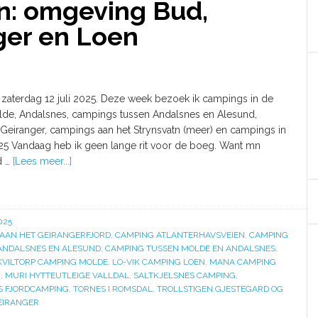
: omgeving Bud,
ger en Loen
- zaterdag 12 juli 2025. Deze week bezoek ik campings in de
de, Andalsnes, campings tussen Andalsnes en Alesund,
 Geiranger, campings aan het Strynsvatn (meer) en campings in
25 Vandaag heb ik geen lange rit voor de boeg. Want mn
d …
[Lees meer...]
025
AAN HET GEIRANGERFJORD
,
CAMPING ATLANTERHAVSVEIEN
,
CAMPING
ANDALSNES EN ALESUND
,
CAMPING TUSSEN MOLDE EN ANDALSNES
,
KVILTORP CAMPING MOLDE
,
LO-VIK CAMPING LOEN
,
MANA CAMPING
G
,
MURI HYTTEUTLEIGE VALLDAL
,
SALTKJELSNES CAMPING
,
S FJORDCAMPING
,
TORNES I ROMSDAL
,
TROLLSTIGEN GJESTEGARD OG
EIRANGER