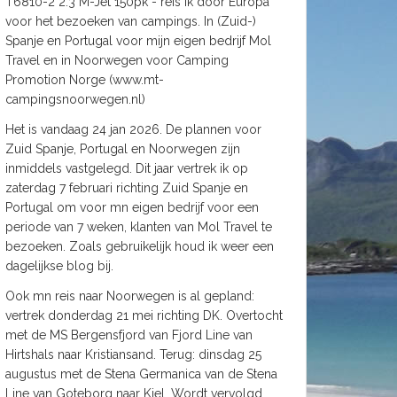
T6810-2 2.3 M-Jet 150pk - reis ik door Europa
voor het bezoeken van campings. In (Zuid-)
Spanje en Portugal voor mijn eigen bedrijf Mol
Travel en in Noorwegen voor Camping
Promotion Norge (www.mt-
campingsnoorwegen.nl)
Het is vandaag 24 jan 2026. De plannen voor
Zuid Spanje, Portugal en Noorwegen zijn
inmiddels vastgelegd. Dit jaar vertrek ik op
zaterdag 7 februari richting Zuid Spanje en
Portugal om voor mn eigen bedrijf voor een
periode van 7 weken, klanten van Mol Travel te
bezoeken. Zoals gebruikelijk houd ik weer een
dagelijkse blog bij.
Ook mn reis naar Noorwegen is al gepland:
vertrek donderdag 21 mei richting DK. Overtocht
met de MS Bergensfjord van Fjord Line van
Hirtshals naar Kristiansand. Terug: dinsdag 25
augustus met de Stena Germanica van de Stena
Line van Goteborg naar Kiel. Wordt vervolgd.