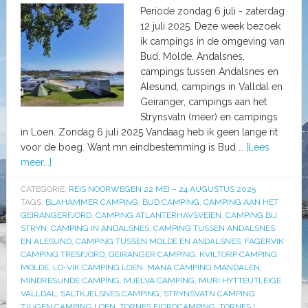
Periode zondag 6 juli - zaterdag
12 juli 2025. Deze week bezoek
ik campings in de omgeving van
Bud, Molde, Andalsnes,
campings tussen Andalsnes en
Alesund, campings in Valldal en
Geiranger, campings aan het
Strynsvatn (meer) en campings
in Loen. Zondag 6 juli 2025 Vandaag heb ik geen lange rit
voor de boeg. Want mn eindbestemming is Bud …
[Lees
meer...]
CATEGORIE:
REIS NOORWEGEN 22 MEI – 24 AUGUSTUS 2025
TAGS:
BLAHAMMER CAMPING
,
BUD CAMPING
,
CAMPING AAN HET
GEIRANGERFJORD
,
CAMPING ATLANTERHAVSVEIEN
,
CAMPING BIJ
STRYN
,
CAMPING IN ANDALSNES
,
CAMPING TUSSEN ANDALSNES
EN ALESUND
,
CAMPING TUSSEN MOLDE EN ANDALSNES
,
FAGERVIK
CAMPING TRESFJORD
,
GEIRANGER CAMPING
,
KVILTORP CAMPING
MOLDE
,
LO-VIK CAMPING LOEN
,
MANA CAMPING MANDALEN
,
MINDRESUNDE CAMPING
,
MJELVA CAMPING
,
MURI HYTTEUTLEIGE
VALLDAL
,
SALTKJELSNES CAMPING
,
STRYNSVATN CAMPING
,
TJUGEN CAMPING LOEN
,
TORNES FJORDCAMPING
,
TORNES I