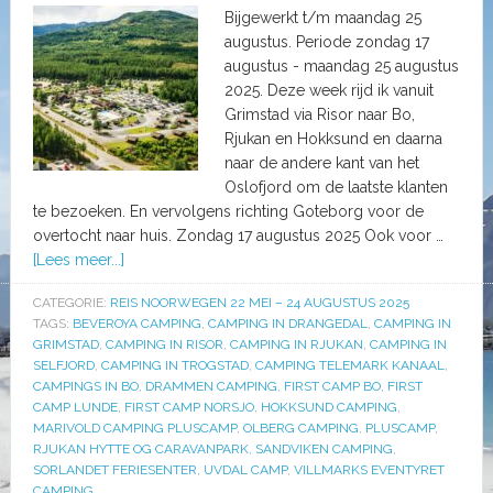
Bijgewerkt t/m maandag 25
augustus. Periode zondag 17
augustus - maandag 25 augustus
2025. Deze week rijd ik vanuit
Grimstad via Risor naar Bo,
Rjukan en Hokksund en daarna
naar de andere kant van het
Oslofjord om de laatste klanten
te bezoeken. En vervolgens richting Goteborg voor de
overtocht naar huis. Zondag 17 augustus 2025 Ook voor …
[Lees meer...]
CATEGORIE:
REIS NOORWEGEN 22 MEI – 24 AUGUSTUS 2025
TAGS:
BEVEROYA CAMPING
,
CAMPING IN DRANGEDAL
,
CAMPING IN
GRIMSTAD
,
CAMPING IN RISOR
,
CAMPING IN RJUKAN
,
CAMPING IN
SELFJORD
,
CAMPING IN TROGSTAD
,
CAMPING TELEMARK KANAAL
,
CAMPINGS IN BO
,
DRAMMEN CAMPING
,
FIRST CAMP BO
,
FIRST
CAMP LUNDE
,
FIRST CAMP NORSJO
,
HOKKSUND CAMPING
,
MARIVOLD CAMPING PLUSCAMP
,
OLBERG CAMPING
,
PLUSCAMP
,
RJUKAN HYTTE OG CARAVANPARK
,
SANDVIKEN CAMPING
,
SORLANDET FERIESENTER
,
UVDAL CAMP
,
VILLMARKS EVENTYRET
CAMPING