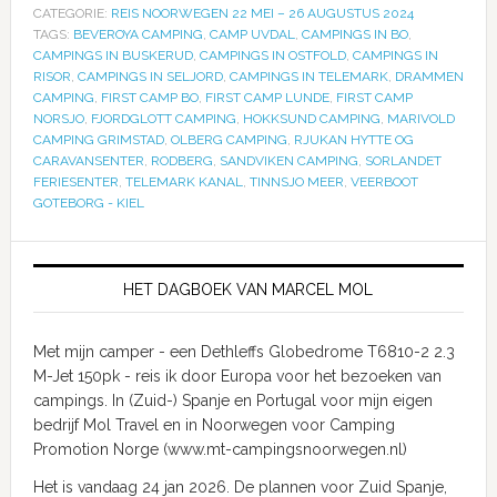
CATEGORIE:
REIS NOORWEGEN 22 MEI – 26 AUGUSTUS 2024
TAGS:
BEVEROYA CAMPING
,
CAMP UVDAL
,
CAMPINGS IN BO
,
CAMPINGS IN BUSKERUD
,
CAMPINGS IN OSTFOLD
,
CAMPINGS IN
RISOR
,
CAMPINGS IN SELJORD
,
CAMPINGS IN TELEMARK
,
DRAMMEN
CAMPING
,
FIRST CAMP BO
,
FIRST CAMP LUNDE
,
FIRST CAMP
NORSJO
,
FJORDGLOTT CAMPING
,
HOKKSUND CAMPING
,
MARIVOLD
CAMPING GRIMSTAD
,
OLBERG CAMPING
,
RJUKAN HYTTE OG
CARAVANSENTER
,
RODBERG
,
SANDVIKEN CAMPING
,
SORLANDET
FERIESENTER
,
TELEMARK KANAL
,
TINNSJO MEER
,
VEERBOOT
GOTEBORG - KIEL
HET DAGBOEK VAN MARCEL MOL
Met mijn camper - een Dethleffs Globedrome T6810-2 2.3
M-Jet 150pk - reis ik door Europa voor het bezoeken van
campings. In (Zuid-) Spanje en Portugal voor mijn eigen
bedrijf Mol Travel en in Noorwegen voor Camping
Promotion Norge (www.mt-campingsnoorwegen.nl)
Het is vandaag 24 jan 2026. De plannen voor Zuid Spanje,