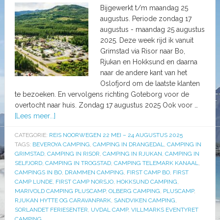
Bijgewerkt t/m maandag 25
augustus. Periode zondag 17
augustus - maandag 25 augustus
2025. Deze week rijd ik vanuit
Grimstad via Risor naar Bo,
Rjukan en Hokksund en daarna
naar de andere kant van het
Oslofjord om de laatste klanten
te bezoeken. En vervolgens richting Goteborg voor de
overtocht naar huis. Zondag 17 augustus 2025 Ook voor …
[Lees meer...]
CATEGORIE:
REIS NOORWEGEN 22 MEI – 24 AUGUSTUS 2025
TAGS:
BEVEROYA CAMPING
,
CAMPING IN DRANGEDAL
,
CAMPING IN
GRIMSTAD
,
CAMPING IN RISOR
,
CAMPING IN RJUKAN
,
CAMPING IN
SELFJORD
,
CAMPING IN TROGSTAD
,
CAMPING TELEMARK KANAAL
,
CAMPINGS IN BO
,
DRAMMEN CAMPING
,
FIRST CAMP BO
,
FIRST
CAMP LUNDE
,
FIRST CAMP NORSJO
,
HOKKSUND CAMPING
,
MARIVOLD CAMPING PLUSCAMP
,
OLBERG CAMPING
,
PLUSCAMP
,
RJUKAN HYTTE OG CARAVANPARK
,
SANDVIKEN CAMPING
,
SORLANDET FERIESENTER
,
UVDAL CAMP
,
VILLMARKS EVENTYRET
CAMPING