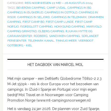
CATEGORIE:
REIS NOORWEGEN 22 MEI – 26 AUGUSTUS 2024
TAGS:
BEVEROYA CAMPING
,
CAMP UVDAL
,
CAMPINGS IN BO
,
CAMPINGS IN BUSKERUD
,
CAMPINGS IN OSTFOLD
,
CAMPINGS IN
RISOR
,
CAMPINGS IN SELJORD
,
CAMPINGS IN TELEMARK
,
DRAMMEN
CAMPING
,
FIRST CAMP BO
,
FIRST CAMP LUNDE
,
FIRST CAMP
NORSJO
,
FJORDGLOTT CAMPING
,
HOKKSUND CAMPING
,
MARIVOLD
CAMPING GRIMSTAD
,
OLBERG CAMPING
,
RJUKAN HYTTE OG
CARAVANSENTER
,
RODBERG
,
SANDVIKEN CAMPING
,
SORLANDET
FERIESENTER
,
TELEMARK KANAL
,
TINNSJO MEER
,
VEERBOOT
GOTEBORG - KIEL
HET DAGBOEK VAN MARCEL MOL
Met mijn camper - een Dethleffs Globedrome T6810-2 2.3
M-Jet 150pk - reis ik door Europa voor het bezoeken van
campings. In (Zuid-) Spanje en Portugal voor mijn eigen
bedrijf Mol Travel en in Noorwegen voor Camping
Promotion Norge (www.mt-campingsnoorwegen.nl)
Het is vandaag 24 jan 2026. De plannen voor Zuid Spanje,