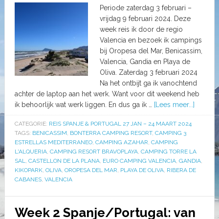
Periode zaterdag 3 februari –
vrijdag 9 februari 2024. Deze
week reis ik door de regio
Valencia en bezoek ik campings
bij Oropesa del Mar, Benicassim,
Valencia, Gandia en Playa de
Oliva. Zaterdag 3 februari 2024
Na het ontbijt ga ik vanochtend
achter de laptop aan het werk. Want voor dit weekend heb
ik behoorlijk wat werk liggen. En dus ga ik …
[Lees meer...]
CATEGORIE:
REIS SPANJE & PORTUGAL 27 JAN – 24 MAART 2024
TAGS:
BENICASSIM
,
BONTERRA CAMPING RESORT
,
CAMPING 3
ESTRELLAS MEDITERRANEO
,
CAMPING AZAHAR
,
CAMPING
L'ALQUERIA
,
CAMPING RESORT BRAVOPLAYA
,
CAMPING TORRE LA
SAL
,
CASTELLON DE LA PLANA
,
EURO CAMPING VALENCIA
,
GANDIA
,
KIKOPARK
,
OLIVA
,
OROPESA DEL MAR
,
PLAYA DE OLIVA
,
RIBERA DE
CABANES
,
VALENCIA
Week 2 Spanje/Portugal: van