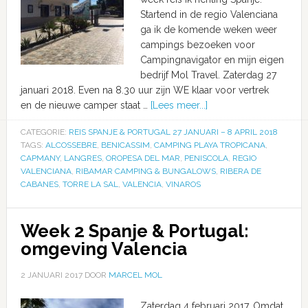
Startend in de regio Valenciana
ga ik de komende weken weer
campings bezoeken voor
Campingnavigator en mijn eigen
bedrijf Mol Travel. Zaterdag 27
januari 2018. Even na 8.30 uur zijn WE klaar voor vertrek
en de nieuwe camper staat …
[Lees meer...]
CATEGORIE:
REIS SPANJE & PORTUGAL 27 JANUARI – 8 APRIL 2018
TAGS:
ALCOSSEBRE
,
BENICASSIM
,
CAMPING PLAYA TROPICANA
,
CAPMANY
,
LANGRES
,
OROPESA DEL MAR
,
PENISCOLA
,
REGIO
VALENCIANA
,
RIBAMAR CAMPING & BUNGALOWS
,
RIBERA DE
CABANES
,
TORRE LA SAL
,
VALENCIA
,
VINAROS
Week 2 Spanje & Portugal:
omgeving Valencia
2 JANUARI 2017
DOOR
MARCEL MOL
Zaterdag 4 februari 2017. Omdat