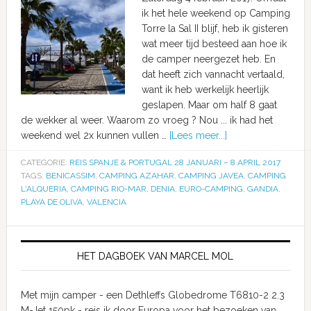
ik het hele weekend op Camping
Torre la Sal II blijf, heb ik gisteren
wat meer tijd besteed aan hoe ik
de camper neergezet heb. En
dat heeft zich vannacht vertaald,
want ik heb werkelijk heerlijk
geslapen. Maar om half 8 gaat
de wekker al weer. Waarom zo vroeg ? Nou ... ik had het
weekend wel 2x kunnen vullen …
[Lees meer...]
CATEGORIE:
REIS SPANJE & PORTUGAL 28 JANUARI – 8 APRIL 2017
TAGS:
BENICASSIM
,
CAMPING AZAHAR
,
CAMPING JAVEA
,
CAMPING
L'ALQUERIA
,
CAMPING RIO-MAR
,
DENIA
,
EURO-CAMPING
,
GANDIA
,
PLAYA DE OLIVA
,
VALENCIA
HET DAGBOEK VAN MARCEL MOL
Met mijn camper - een Dethleffs Globedrome T6810-2 2.3
M-Jet 150pk - reis ik door Europa voor het bezoeken van