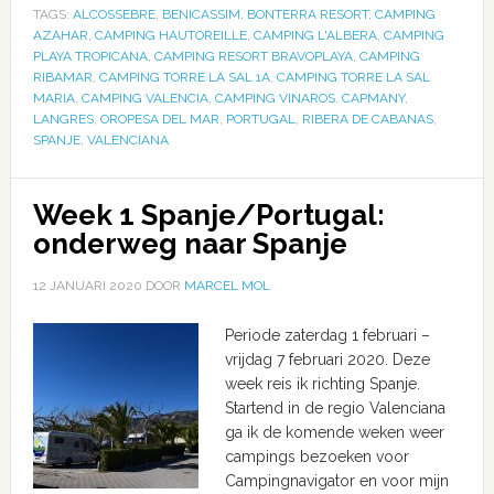
TAGS:
ALCOSSEBRE
,
BENICASSIM
,
BONTERRA RESORT
,
CAMPING
AZAHAR
,
CAMPING HAUTOREILLE
,
CAMPING L'ALBERA
,
CAMPING
PLAYA TROPICANA
,
CAMPING RESORT BRAVOPLAYA
,
CAMPING
RIBAMAR
,
CAMPING TORRE LA SAL 1A
,
CAMPING TORRE LA SAL
MARIA
,
CAMPING VALENCIA
,
CAMPING VINAROS
,
CAPMANY
,
LANGRES
,
OROPESA DEL MAR
,
PORTUGAL
,
RIBERA DE CABANAS
,
SPANJE
,
VALENCIANA
Week 1 Spanje/Portugal:
onderweg naar Spanje
12 JANUARI 2020
DOOR
MARCEL MOL
Periode zaterdag 1 februari –
vrijdag 7 februari 2020. Deze
week reis ik richting Spanje.
Startend in de regio Valenciana
ga ik de komende weken weer
campings bezoeken voor
Campingnavigator en voor mijn