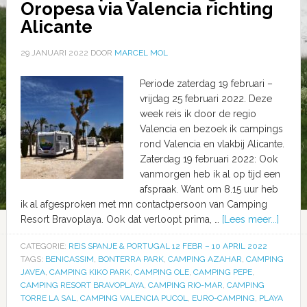
Oropesa via Valencia richting
Alicante
29 JANUARI 2022
DOOR
MARCEL MOL
Periode zaterdag 19 februari –
vrijdag 25 februari 2022. Deze
week reis ik door de regio
Valencia en bezoek ik campings
rond Valencia en vlakbij Alicante.
Zaterdag 19 februari 2022: Ook
vanmorgen heb ik al op tijd een
afspraak. Want om 8.15 uur heb
ik al afgesproken met mn contactpersoon van Camping
Resort Bravoplaya. Ook dat verloopt prima, …
[Lees meer...]
CATEGORIE:
REIS SPANJE & PORTUGAL 12 FEBR – 10 APRIL 2022
TAGS:
BENICASSIM
,
BONTERRA PARK
,
CAMPING AZAHAR
,
CAMPING
JAVEA
,
CAMPING KIKO PARK
,
CAMPING OLE
,
CAMPING PEPE
,
CAMPING RESORT BRAVOPLAYA
,
CAMPING RIO-MAR
,
CAMPING
TORRE LA SAL
,
CAMPING VALENCIA PUCOL
,
EURO-CAMPING
,
PLAYA