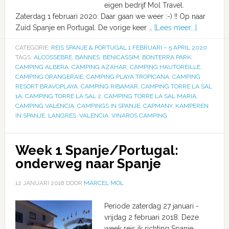
eigen bedrijf Mol Travel.
Zaterdag 1 februari 2020: Daar gaan we weer :-) !! Op naar
Zuid Spanje en Portugal. De vorige keer …
[Lees meer...]
CATEGORIE:
REIS SPANJE & PORTUGAL 1 FEBRUARI – 5 APRIL 2020
TAGS:
ALCOSSEBRE
,
BANNES
,
BENICASSIM
,
BONTERRA PARK
,
CAMPING ALBERA
,
CAMPING AZAHAR
,
CAMPING HAUTOREILLE
,
CAMPING ORANGERAIE
,
CAMPING PLAYA TROPICANA
,
CAMPING
RESORT BRAVOPLAYA
,
CAMPING RIBAMAR
,
CAMPING TORRE LA SAL
1A
,
CAMPING TORRE LA SAL 2
,
CAMPING TORRE LA SAL MARIA
,
CAMPING VALENCIA
,
CAMPINGS IN SPANJE
,
CAPMANY
,
KAMPEREN
IN SPANJE
,
LANGRES
,
VALENCIA
,
VINAROS CAMPING
Week 1 Spanje/Portugal:
onderweg naar Spanje
12 JANUARI 2018
DOOR
MARCEL MOL
Periode zaterdag 27 januari -
vrijdag 2 februari 2018. Deze
week reis ik richting Spanje.