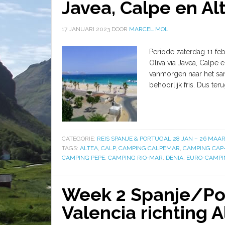
Javea, Calpe en Al
17 JANUARI 2023
DOOR
MARCEL MOL
Periode zaterdag 11 feb
Oliva via Javea, Calpe 
vanmorgen naar het san
behoorlijk fris. Dus te
CATEGORIE:
REIS SPANJE & PORTUGAL 28 JAN – 26 MAAR
TAGS:
ALTEA
,
CALP
,
CAMPING CALPEMAR
,
CAMPING CAP
CAMPING PEPE
,
CAMPING RIO-MAR
,
DENIA
,
EURO-CAMPI
Week 2 Spanje/Por
Valencia richting A