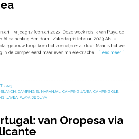
tea
ruari – vrijdag 17 februari 2023. Deze week reis ik van Playa de
en Altea richting Benidorm. Zaterdag 11 februari 2023 Als ik
itairgebouw loop, kom het zonnetje er al door. Maar is het wel
rug in de camper eerst maar even mn elektrische …
[Lees meer...]
T 2023
-BLANCH
,
CAMPING EL NARANJAL
,
CAMPING JAVEA
,
CAMPING OLE
,
NG
,
JAVEA
,
PLAYA DE OLIVA
tugal: van Oropesa via
licante