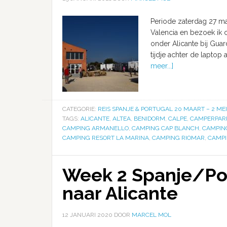
Periode zaterdag 27 maa
Valencia en bezoek ik 
onder Alicante bij Guar
tijdje achter de laptop
meer...]
CATEGORIE:
REIS SPANJE & PORTUGAL 20 MAART – 2 MEI
TAGS:
ALICANTE
,
ALTEA
,
BENIDORM
,
CALPE
,
CAMPERPAR
CAMPING ARMANELLO
,
CAMPING CAP BLANCH
,
CAMPIN
CAMPING RESORT LA MARINA
,
CAMPING RIOMAR
,
CAMPI
Week 2 Spanje/Por
naar Alicante
12 JANUARI 2020
DOOR
MARCEL MOL