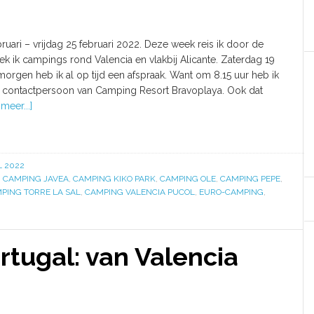
ruari – vrijdag 25 februari 2022. Deze week reis ik door de
k ik campings rond Valencia en vlakbij Alicante. Zaterdag 19
orgen heb ik al op tijd een afspraak. Want om 8.15 uur heb ik
 contactpersoon van Camping Resort Bravoplaya. Ook dat
meer...]
L 2022
,
CAMPING JAVEA
,
CAMPING KIKO PARK
,
CAMPING OLE
,
CAMPING PEPE
,
PING TORRE LA SAL
,
CAMPING VALENCIA PUCOL
,
EURO-CAMPING
,
tugal: van Valencia