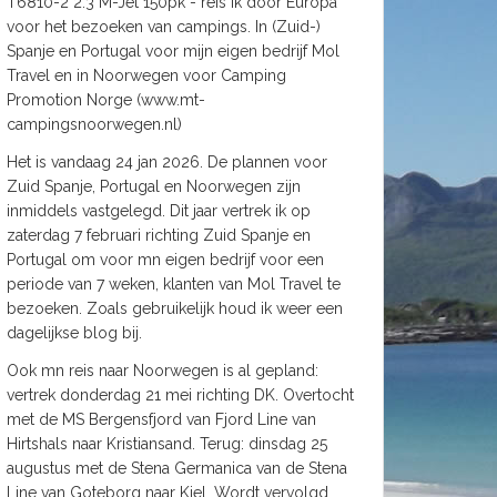
T6810-2 2.3 M-Jet 150pk - reis ik door Europa
voor het bezoeken van campings. In (Zuid-)
Spanje en Portugal voor mijn eigen bedrijf Mol
Travel en in Noorwegen voor Camping
Promotion Norge (www.mt-
campingsnoorwegen.nl)
Het is vandaag 24 jan 2026. De plannen voor
Zuid Spanje, Portugal en Noorwegen zijn
inmiddels vastgelegd. Dit jaar vertrek ik op
zaterdag 7 februari richting Zuid Spanje en
Portugal om voor mn eigen bedrijf voor een
periode van 7 weken, klanten van Mol Travel te
bezoeken. Zoals gebruikelijk houd ik weer een
dagelijkse blog bij.
Ook mn reis naar Noorwegen is al gepland:
vertrek donderdag 21 mei richting DK. Overtocht
met de MS Bergensfjord van Fjord Line van
Hirtshals naar Kristiansand. Terug: dinsdag 25
augustus met de Stena Germanica van de Stena
Line van Goteborg naar Kiel. Wordt vervolgd.