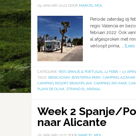
29 JANUARI 2022
DOOR
MARCEL MOL
Periode zaterdag 19 feb
regio Valencia en bezoe
februari 2022: Ook vanm
al afgesproken met mn
verloopt prima, …
[Lees 
CATEGORIE:
REIS SPANJE & PORTUGAL 12 FEBR – 10 APRI
TAGS:
BENICASSIM
,
BONTERRA PARK
,
CAMPING AZAHAR
CAMPING RESORT BRAVOPLAYA
,
CAMPING RIO-MAR
,
CAM
PLAYA DE OLIVA
,
STRAND EL ARENAL
Week 2 Spanje/Por
naar Alicante
29 JANUARI 2021
DOOR
MARCEL MOL