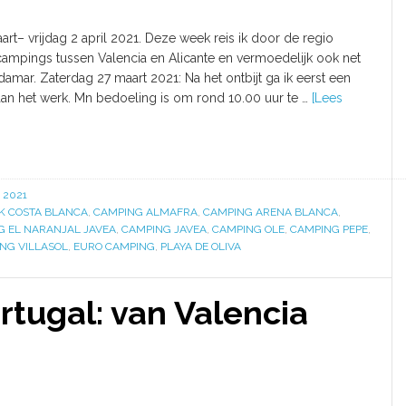
rt– vrijdag 2 april 2021. Deze week reis ik door de regio
campings tussen Valencia en Alicante en vermoedelijk ook net
damar. Zaterdag 27 maart 2021: Na het ontbijt ga ik eerst een
 aan het werk. Mn bedoeling is om rond 10.00 uur te …
[Lees
 2021
K COSTA BLANCA
,
CAMPING ALMAFRA
,
CAMPING ARENA BLANCA
,
G EL NARANJAL JAVEA
,
CAMPING JAVEA
,
CAMPING OLE
,
CAMPING PEPE
,
NG VILLASOL
,
EURO CAMPING
,
PLAYA DE OLIVA
tugal: van Valencia