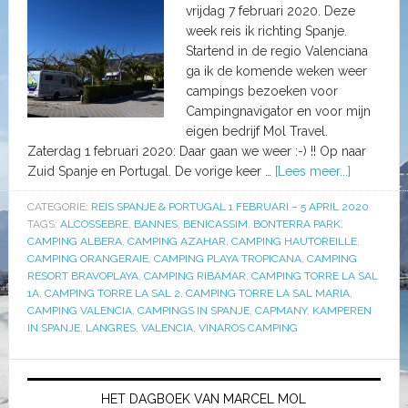
vrijdag 7 februari 2020. Deze
week reis ik richting Spanje.
Startend in de regio Valenciana
ga ik de komende weken weer
campings bezoeken voor
Campingnavigator en voor mijn
eigen bedrijf Mol Travel.
Zaterdag 1 februari 2020: Daar gaan we weer :-) !! Op naar
Zuid Spanje en Portugal. De vorige keer …
[Lees meer...]
CATEGORIE:
REIS SPANJE & PORTUGAL 1 FEBRUARI – 5 APRIL 2020
TAGS:
ALCOSSEBRE
,
BANNES
,
BENICASSIM
,
BONTERRA PARK
,
CAMPING ALBERA
,
CAMPING AZAHAR
,
CAMPING HAUTOREILLE
,
CAMPING ORANGERAIE
,
CAMPING PLAYA TROPICANA
,
CAMPING
RESORT BRAVOPLAYA
,
CAMPING RIBAMAR
,
CAMPING TORRE LA SAL
1A
,
CAMPING TORRE LA SAL 2
,
CAMPING TORRE LA SAL MARIA
,
CAMPING VALENCIA
,
CAMPINGS IN SPANJE
,
CAPMANY
,
KAMPEREN
IN SPANJE
,
LANGRES
,
VALENCIA
,
VINAROS CAMPING
HET DAGBOEK VAN MARCEL MOL