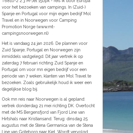
T6810-2 2.3 M-Jet 150pk - reis ik door Europa
voor het bezoeken van campings. In (Zuid-)
Spanje en Portugal voor mijn eigen bedrijf Mol
Travel en in Noorwegen voor Camping
Promotion Norge (www.mt-
campingsnoorwegen.nl)
Het is vandaag 24 jan 2026. De plannen voor
Zuid Spanje, Portugal en Noorwegen zijn
inmiddels vastgelegd. Dit jaar vertrek ik op
zaterdag 7 februari richting Zuid Spanje en
Portugal om voor mn eigen bedrijf voor een
periode van 7 weken, klanten van Mol Travel te
bezoeken. Zoals gebruikelijk houd ik weer een
dagelijkse blog bij.
Ook mn reis naar Noorwegen is al gepland:
vertrek donderdag 21 mei richting DK. Overtocht
met de MS Bergensfjord van Fjord Line van
Hirtshals naar Kristiansand. Terug: dinsdag 25
augustus met de Stena Germanica van de Stena
Line van Goteborg naar Kiel. Wordt vervolgd.