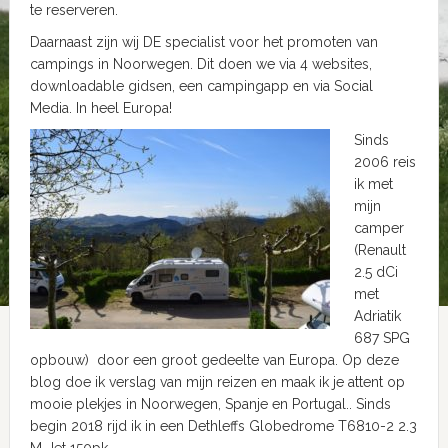
te reserveren.
Daarnaast zijn wij DE specialist voor het promoten van
campings in Noorwegen. Dit doen we via 4 websites,
downloadable gidsen, een campingapp en via Social
Media. In heel Europa!
Sinds
2006 reis
ik met
mijn
camper
(Renault
2.5 dCi
met
Adriatik
687 SPG
opbouw) door een groot gedeelte van Europa. Op deze
blog doe ik verslag van mijn reizen en maak ik je attent op
mooie plekjes in Noorwegen, Spanje en Portugal.. Sinds
begin 2018 rijd ik in een Dethleffs Globedrome T6810-2 2.3
M-Jet 150pk.