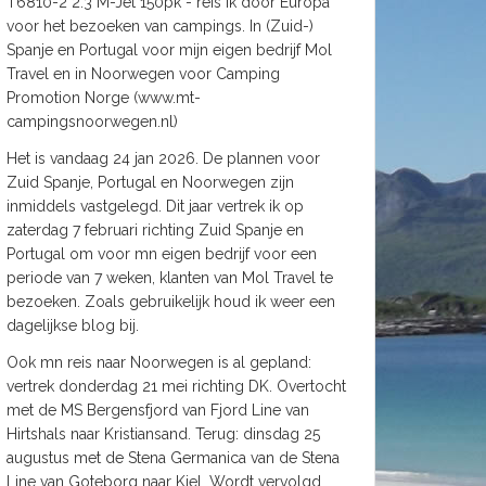
T6810-2 2.3 M-Jet 150pk - reis ik door Europa
voor het bezoeken van campings. In (Zuid-)
Spanje en Portugal voor mijn eigen bedrijf Mol
Travel en in Noorwegen voor Camping
Promotion Norge (www.mt-
campingsnoorwegen.nl)
Het is vandaag 24 jan 2026. De plannen voor
Zuid Spanje, Portugal en Noorwegen zijn
inmiddels vastgelegd. Dit jaar vertrek ik op
zaterdag 7 februari richting Zuid Spanje en
Portugal om voor mn eigen bedrijf voor een
periode van 7 weken, klanten van Mol Travel te
bezoeken. Zoals gebruikelijk houd ik weer een
dagelijkse blog bij.
Ook mn reis naar Noorwegen is al gepland:
vertrek donderdag 21 mei richting DK. Overtocht
met de MS Bergensfjord van Fjord Line van
Hirtshals naar Kristiansand. Terug: dinsdag 25
augustus met de Stena Germanica van de Stena
Line van Goteborg naar Kiel. Wordt vervolgd.