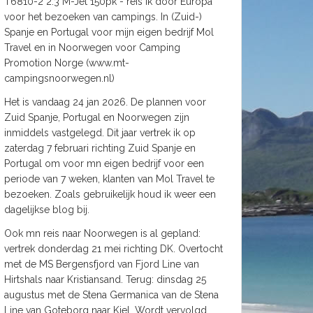
T6810-2 2.3 M-Jet 150pk - reis ik door Europa
voor het bezoeken van campings. In (Zuid-)
Spanje en Portugal voor mijn eigen bedrijf Mol
Travel en in Noorwegen voor Camping
Promotion Norge (www.mt-
campingsnoorwegen.nl)
Het is vandaag 24 jan 2026. De plannen voor
Zuid Spanje, Portugal en Noorwegen zijn
inmiddels vastgelegd. Dit jaar vertrek ik op
zaterdag 7 februari richting Zuid Spanje en
Portugal om voor mn eigen bedrijf voor een
periode van 7 weken, klanten van Mol Travel te
bezoeken. Zoals gebruikelijk houd ik weer een
dagelijkse blog bij.
Ook mn reis naar Noorwegen is al gepland:
vertrek donderdag 21 mei richting DK. Overtocht
met de MS Bergensfjord van Fjord Line van
Hirtshals naar Kristiansand. Terug: dinsdag 25
augustus met de Stena Germanica van de Stena
Line van Goteborg naar Kiel. Wordt vervolgd.