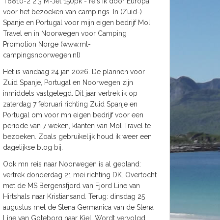
T6810-2 2.3 M-Jet 150pk - reis ik door Europa
voor het bezoeken van campings. In (Zuid-)
Spanje en Portugal voor mijn eigen bedrijf Mol
Travel en in Noorwegen voor Camping
Promotion Norge (www.mt-
campingsnoorwegen.nl)
Het is vandaag 24 jan 2026. De plannen voor
Zuid Spanje, Portugal en Noorwegen zijn
inmiddels vastgelegd. Dit jaar vertrek ik op
zaterdag 7 februari richting Zuid Spanje en
Portugal om voor mn eigen bedrijf voor een
periode van 7 weken, klanten van Mol Travel te
bezoeken. Zoals gebruikelijk houd ik weer een
dagelijkse blog bij.
Ook mn reis naar Noorwegen is al gepland:
vertrek donderdag 21 mei richting DK. Overtocht
met de MS Bergensfjord van Fjord Line van
Hirtshals naar Kristiansand. Terug: dinsdag 25
augustus met de Stena Germanica van de Stena
Line van Goteborg naar Kiel. Wordt vervolgd.