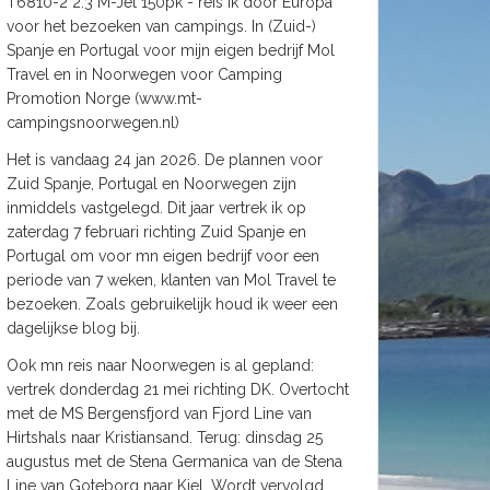
T6810-2 2.3 M-Jet 150pk - reis ik door Europa
voor het bezoeken van campings. In (Zuid-)
Spanje en Portugal voor mijn eigen bedrijf Mol
Travel en in Noorwegen voor Camping
Promotion Norge (www.mt-
campingsnoorwegen.nl)
Het is vandaag 24 jan 2026. De plannen voor
Zuid Spanje, Portugal en Noorwegen zijn
inmiddels vastgelegd. Dit jaar vertrek ik op
zaterdag 7 februari richting Zuid Spanje en
Portugal om voor mn eigen bedrijf voor een
periode van 7 weken, klanten van Mol Travel te
bezoeken. Zoals gebruikelijk houd ik weer een
dagelijkse blog bij.
Ook mn reis naar Noorwegen is al gepland:
vertrek donderdag 21 mei richting DK. Overtocht
met de MS Bergensfjord van Fjord Line van
Hirtshals naar Kristiansand. Terug: dinsdag 25
augustus met de Stena Germanica van de Stena
Line van Goteborg naar Kiel. Wordt vervolgd.