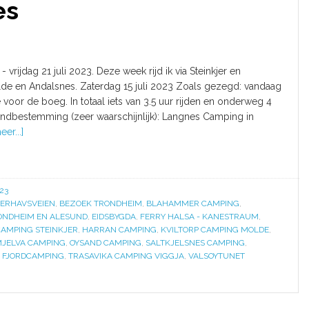
es
- vrijdag 21 juli 2023. Deze week rijd ik via Steinkjer en
de en Andalsnes. Zaterdag 15 juli 2023 Zoals gezegd: vandaag
e voor de boeg. In totaal iets van 3.5 uur rijden en onderweg 4
ndbestemming (zeer waarschijnlijk): Langnes Camping in
er...]
23
ERHAVSVEIEN
,
BEZOEK TRONDHEIM
,
BLAHAMMER CAMPING
,
RONDHEIM EN ALESUND
,
EIDSBYGDA
,
FERRY HALSA - KANESTRAUM
,
AMPING STEINKJER
,
HARRAN CAMPING
,
KVILTORP CAMPING MOLDE
,
JELVA CAMPING
,
OYSAND CAMPING
,
SALTKJELSNES CAMPING
,
 FJORDCAMPING
,
TRASAVIKA CAMPING VIGGJA
,
VALSOYTUNET