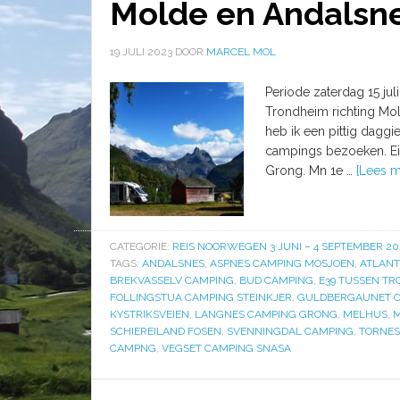
Molde en Andalsn
19 JULI 2023
DOOR
MARCEL MOL
Periode zaterdag 15 juli 
Trondheim richting Mol
heb ik een pittig daggi
campings bezoeken. Ei
Grong. Mn 1e …
[Lees me
CATEGORIE:
REIS NOORWEGEN 3 JUNI – 4 SEPTEMBER 20
TAGS:
ANDALSNES
,
ASPNES CAMPING MOSJOEN
,
ATLANT
BREKVASSELV CAMPING
,
BUD CAMPING
,
E39 TUSSEN T
FOLLINGSTUA CAMPING STEINKJER
,
GULDBERGAUNET C
KYSTRIKSVEIEN
,
LANGNES CAMPING GRONG
,
MELHUS
,
M
SCHIEREILAND FOSEN
,
SVENNINGDAL CAMPING
,
TORNES
CAMPNG
,
VEGSET CAMPING SNASA