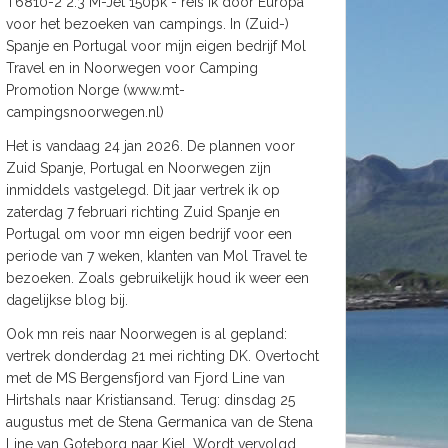
T6810-2 2.3 M-Jet 150pk - reis ik door Europa
voor het bezoeken van campings. In (Zuid-)
Spanje en Portugal voor mijn eigen bedrijf Mol
Travel en in Noorwegen voor Camping
Promotion Norge (www.mt-
campingsnoorwegen.nl)
Het is vandaag 24 jan 2026. De plannen voor
Zuid Spanje, Portugal en Noorwegen zijn
inmiddels vastgelegd. Dit jaar vertrek ik op
zaterdag 7 februari richting Zuid Spanje en
Portugal om voor mn eigen bedrijf voor een
periode van 7 weken, klanten van Mol Travel te
bezoeken. Zoals gebruikelijk houd ik weer een
dagelijkse blog bij.
Ook mn reis naar Noorwegen is al gepland:
vertrek donderdag 21 mei richting DK. Overtocht
met de MS Bergensfjord van Fjord Line van
Hirtshals naar Kristiansand. Terug: dinsdag 25
augustus met de Stena Germanica van de Stena
Line van Goteborg naar Kiel. Wordt vervolgd.