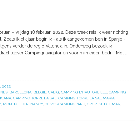
bruari – vrijdag 18 februari 2022. Deze week reis ik weer richting
. Zoals ik elk jaar begin ik - als ik aangekomen ben in Spanje -
volgens verder de regio Valencia in. Onderweg bezoek ik
rachtgever Campingnavigator en voor mijn eigen bedrijf Mol …
L 2022
NES
,
BARCELONA
,
BELGIE
,
CALIG
,
CAMPING L'HAUTOREILLE
,
CAMPING
PICANA
,
CAMPING TORRE LA SAL
,
CAMPING TORRE LA SAL MARIA
,
Z
,
MONTPELLIER
,
NANCY
,
OLIVOS CAMPINGPARK
,
OROPESE DEL MAR
,