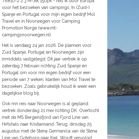
T6810-2 2.3 M-Jet 150pk - reis ik door Europa
voor het bezoeken van campings. In (Zuid-)
Spanje en Portugal voor mijn eigen bedrijf Mol
Travel en in Noorwegen voor Camping
Promotion Norge (www.mt-
campingsnoorwegen.nl)
Het is vandaag 24 jan 2026. De plannen voor
Zuid Spanje, Portugal en Noorwegen zijn
inmiddels vastgelegd. Dit jaar vertrek ik op
zaterdag 7 februari richting Zuid Spanje en
Portugal om voor mn eigen bedrijf voor een
periode van 7 weken, klanten van Mol Travel te
bezoeken. Zoals gebruikelijk houd ik weer een
dagelijkse blog bij.
Ook mn reis naar Noorwegen is al gepland:
vertrek donderdag 21 mei richting DK. Overtocht
met de MS Bergensfjord van Fjord Line van
Hirtshals naar Kristiansand. Terug: dinsdag 25
augustus met de Stena Germanica van de Stena
Line van Goteborg naar Kiel. Wordt vervolgd.