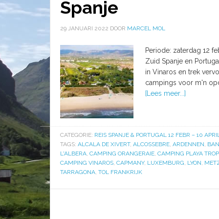
Spanje
29 JANUARI 2022
DOOR
MARCEL MOL
Periode: zaterdag 12 fe
Zuid Spanje en Portugal
in Vinaros en trek ver
campings voor m'n opd
[Lees meer...]
CATEGORIE:
REIS SPANJE & PORTUGAL 12 FEBR – 10 APRI
TAGS:
ALCALA DE XIVERT
,
ALCOSSEBRE
,
ARDENNEN
,
BAN
L'ALBERA
,
CAMPING ORANGERAIE
,
CAMPING PLAYA TRO
CAMPING VINAROS
,
CAPMANY
,
LUXEMBURG
,
LYON
,
MET
TARRAGONA
,
TOL FRANKRIJK