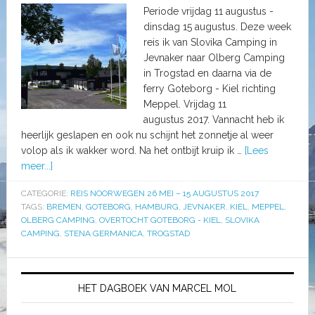
Periode vrijdag 11 augustus -
dinsdag 15 augustus. Deze week
reis ik van Slovika Camping in
Jevnaker naar Olberg Camping
in Trogstad en daarna via de
ferry Goteborg - Kiel richting
Meppel. Vrijdag 11
augustus 2017. Vannacht heb ik
heerlijk geslapen en ook nu schijnt het zonnetje al weer
volop als ik wakker word. Na het ontbijt kruip ik …
[Lees
meer...]
CATEGORIE:
REIS NOORWEGEN 26 MEI – 15 AUGUSTUS 2017
TAGS:
BREMEN
,
GOTEBORG
,
HAMBURG
,
JEVNAKER
,
KIEL
,
MEPPEL
,
OLBERG CAMPING
,
OVERTOCHT GOTEBORG - KIEL
,
SLOVIKA
CAMPING
,
STENA GERMANICA
,
TROGSTAD
HET DAGBOEK VAN MARCEL MOL