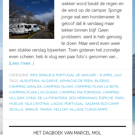
wakker word beukt de regen en
de wind op de camper. Sjonge
jonge wat een hondenweer. Ik
geloof dat ik vandaag maar
lekker binnen blijf. Geen
probleem, want ik heb genoeg
te doen. Maar eerst even weer
een stukkie verslag bijwerken. Toen gisteren het zonnetje
even scheen, heb ik vlug een paar foto's genomen van …
[Lees meer...]
CATEGORIE:
REIS SPANJE & PORTUGAL 28 JANUARI – 8 APRIL 2017
TAGS:
ALBUFEIRA
,
ALGARVE
,
ARMACAO DE PERA
,
BUDENS
,
CAMPING GIRALDA
,
CAMPING OLHAO
,
CAMPING PLAYA LA BOTA
,
CAMPING PLAYA LAS DUNAS
,
CAMPING RIA FORMOSA
,
CAMPING
VILLSOM
,
CONIL DE LA FRONTERA
,
DOS HERMANAS
,
ESPICHE
,
FARO
,
HUELVA
,
ISLA CRISTINA
,
LAGOS
,
PORTUGAL
,
SALEMA ECO CAMP
,
SEVILLA
,
SPANJE
,
TAVIRA
,
YELLOH! VILLAGE TURISCAMPO
HET DAGBOEK VAN MARCEL MOL